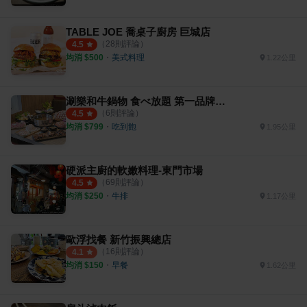
TABLE JOE 喬桌子廚房 巨城店
（
28
則評論）
4.5
均消 $
500
・
美式料理
1.22公里
涮樂和牛鍋物 食べ放題 第一品牌 新竹經國店
（
6
則評論）
4.5
均消 $
799
・
吃到飽
1.95公里
硬派主廚的軟嫩料理-東門市場
（
69
則評論）
4.5
均消 $
250
・
牛排
1.17公里
歐浮找餐 新竹振興總店
（
16
則評論）
4.1
均消 $
150
・
早餐
1.62公里