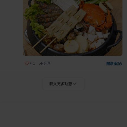
+
1
分享
開啟食記
›
載入更多動態