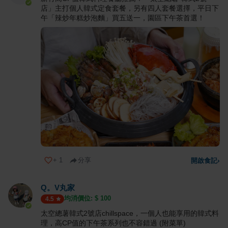
店」主打個人韓式定食套餐，另有四人套餐選擇，平日下
午「辣炒年糕炒泡麵」買五送一，園區下午茶首選！
+
1
分享
開啟食記
›
Q。V丸家
均消價位: $
100
4.5
太空總薯韓式2號店chillspace，一個人也能享用的韓式料
理，高CP值的下午茶系列也不容錯過 (附菜單)