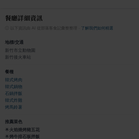
餐廳詳細資訊
ⓘ
以下資訊由 AI 從部落客食記彙整整理
·
了解我們如何精選
地標/交通
新竹市立動物園
新竹後火車站
餐種
韓式烤肉
韓式鍋物
石鍋拌飯
韓式炸雞
烤馬鈴薯
推薦菜色
🌟
火焰燒烤豬五花
🌟
烤牛排石板拌飯