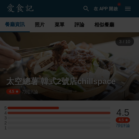
在 APP 開啟
餐廳資訊
照片
菜單
評論
相似餐廳
3
/
10
太空總薯 韓式2號店chillspace
7
則評論
·
4.5
5
4.5
5 星：1 則評論
4
4 星：2 則評論
3
3 星：0 則評論
4.5
2
2 星：0 則評論
7
則評論
1
1 星：0 則評論