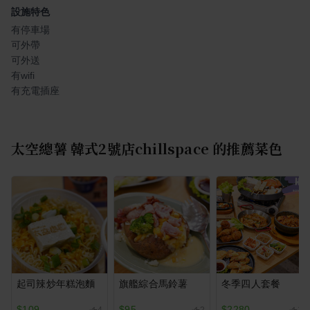
設施特色
有停車場
可外帶
可外送
有wifi
有充電插座
太空總薯 韓式2號店chillspace
的推薦菜色
起司辣炒年糕泡麵
旗艦綜合馬鈴薯
冬季四人套餐
$109
$95
$2280