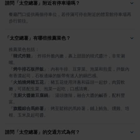
請問「太空總薯」附近有停車場嗎？
餐廳門口提供兩個停車位，若停滿可停在附近的體育館停車場再
步行前往。
「太空總薯」有哪些推薦菜色？
『
韓式炸雞
』
: 炸得外脆內嫩，裹上甜甜的韓式醬汁，非常涮
『
烤牛排石板拌飯
』
: 內有牛排、豆芽菜、泡菜和煎蛋，拌飯內
『
火焰燒烤豬五花
』
: 豬五花使用洋蔥和蒜頭一起炒，肉質軟
『
主廚大醬嫩豆腐鍋
』
: 湯頭微辣，融合大醬的鹹香，配料豐
『
旗艦綜合馬鈴薯
』
: 烤至鬆棉的馬鈴薯，鋪上鮪魚、燻雞、培
根、玉米及起司醬。
請問「太空總薯」的交通方式為何？