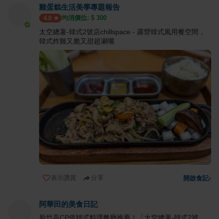
雞蛋糕生活美學專題報告
均消價位: $
300
4.0
太空總薯-韓式2號店chillspace - 露營韓式風用餐空間，
韓式炸雞又脆又甜超涮嘴
表示讚賞
分享
開啟食記
›
阿華田的美食日記
新竹高CP值韓式料理餐廳推薦！「太空總薯-韓式2號