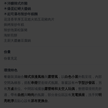
🌟
洋釀韓式炸雞
🌟
爆蛋紅蟳大醬鍋
🌟
起司瀑布辣炒年糕麵
花漾香草厚五花尬火焰五花豬肉片
焗烤辣炒年糕
辣炒泡菜松阪豬
海鮮煎餅
主廚大醬嫩豆腐鍋
份量
份量充足
環境特色
餐廳裝潢融合
韓式浪漫風格
與
露營風
，以
白色小屋
外觀呈現，內部
空間為梯形，搭配
串燈
營造韓式氛圍。靠窗設有
ㄇ字型沙發區
，另
有
方桌
座位。中間區域擺放
露營椅和太空人玩偶
，整體環境明亮舒
適，帶有
自然
與
時尚
的氛圍，部分座位區設有
充電插座
，洗手間
明
亮乾淨
且貼心設有
尿布更換台
。