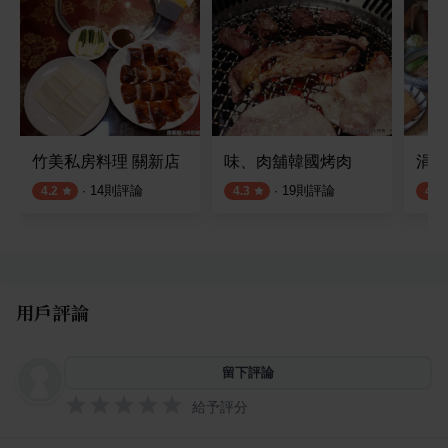
竹美私房料理 關新店
味、肉舖韓國烤肉
涓豆
·
14
則評論
·
19
則評論
4.2
4.3
4.2
用戶評論
留下評論
給予評分