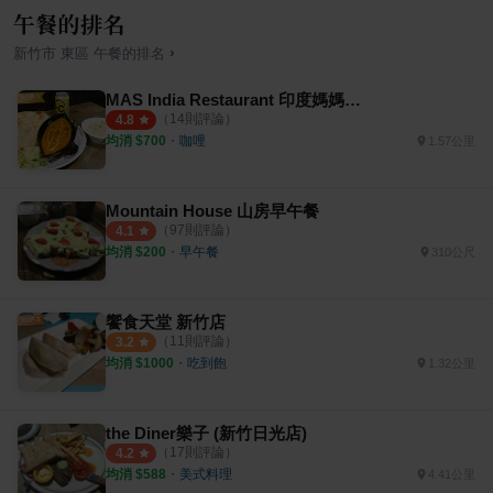
午餐的排名
›
新竹市
東區
午餐
的排名
MAS India Restaurant 印度媽媽料理
（
14
則評論）
4.8
均消 $
700
・
咖哩
1.57公里
Mountain House 山房早午餐
（
97
則評論）
4.1
均消 $
200
・
早午餐
310公尺
饗食天堂 新竹店
（
11
則評論）
3.2
均消 $
1000
・
吃到飽
1.32公里
the Diner樂子 (新竹日光店)
（
17
則評論）
4.2
均消 $
588
・
美式料理
4.41公里