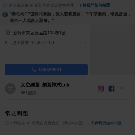
以下資訊由 AI 從部落客食記彙整整理
·
了解我們如何精選
“
新竹高CP值韓式餐廳，個人套餐豐富，下午茶優惠，環境舒適，
適合一人或多人聚餐。
”
新竹市東區食品路134巷1號
現正營業: 11:00-21:00
035629981
太空總薯-創意韓式Lab
太
481
個讚
常見問題
ⓘ
本問答由 AI 整理自真實食記（附資料來源）
·
了解我們如何精選