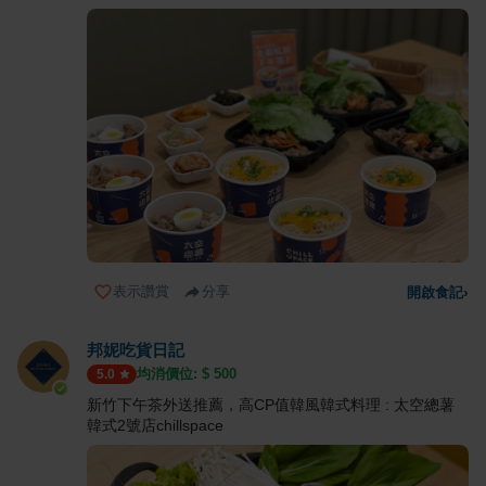
表示讚賞
分享
開啟食記
›
邦妮吃貨日記
均消價位: $
500
5.0
新竹下午茶外送推薦，高CP值韓風韓式料理 : 太空總薯
韓式2號店chillspace