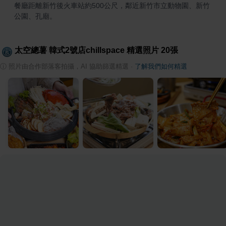
餐廳距離新竹後火車站約500公尺，鄰近新竹市立動物園、新竹
公園、孔廟。
太空總薯 韓式2號店chillspace
精選照片
20
張
ⓘ
照片由合作部落客拍攝，AI 協助篩選精選
·
了解我們如何精選