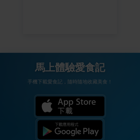
馬上體驗愛食記
手機下載愛食記，隨時隨地收藏美食！