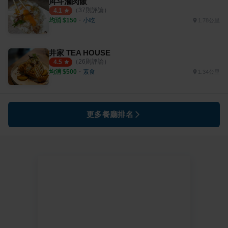
戽斗滷肉飯
（
37
則評論）
4.1
均消 $
150
・
小吃
1.78公里
井家 TEA HOUSE
（
26
則評論）
4.5
均消 $
500
・
素食
1.34公里
更多餐廳排名