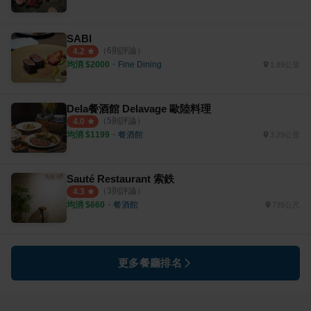
SABI
（
6
則評論）
4.2
均消 $
2000
・
Fine Dining
1.89公里
Dela餐酒館 Delavage 歐陸料理
（
5
則評論）
4.0
均消 $
1199
・
餐酒館
3.29公里
Sauté Restaurant 索鉄
（
3
則評論）
4.3
均消 $
660
・
餐酒館
739公尺
更多餐廳排名