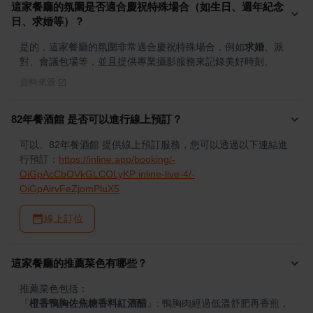
這家餐廳的氛圍是否適合慶祝特殊場合（如生日、週年紀念
日、求婚等）？
是的，這家餐廳的氛圍非常適合慶祝特殊場合，例如
求婚
、派
對、會議包場等，並且提供專業攝影服務來記錄美好時刻。
資料來源
82年餐酒館 是否可以進行線上預訂？
可以。82年餐酒館 提供線上預訂服務，您可以透過以下連結進
行預訂：
https://inline.app/booking/-
OiGpAcCbOVkGLCOLyKP:inline-live-4/-
OiGpAirvFeZjomPluX5
線上訂位
這家餐廳的推薦菜色有哪些？
『
橙香鴨胸佐焦糖香料紅酒醋
』
: 鴨胸肉經過低溫舒肥再香煎，