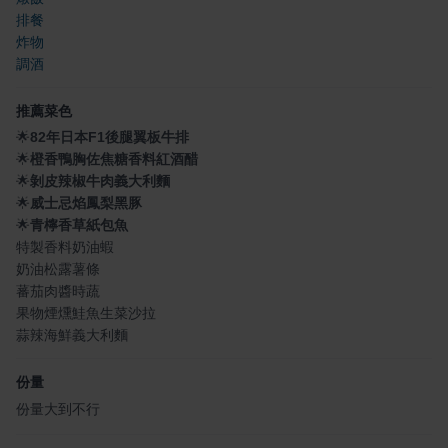
排餐
炸物
調酒
推薦菜色
🌟
82年日本F1後腿翼板牛排
🌟
橙香鴨胸佐焦糖香料紅酒醋
🌟
剝皮辣椒牛肉義大利麵
🌟
威士忌焰鳳梨黑豚
🌟
青檸香草紙包魚
特製香料奶油蝦
奶油松露薯條
蕃茄肉醬時蔬
果物煙燻鮭魚生菜沙拉
蒜辣海鮮義大利麵
份量
份量大到不行