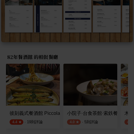
82年餐酒館 的相似餐廳
彼刻義式餐酒館 Piccola Enoteca
小院子·台食茶館·索鉄餐飲事業
木木
·
19
則評論
·
5
則評論
4.4
4.0
4.1