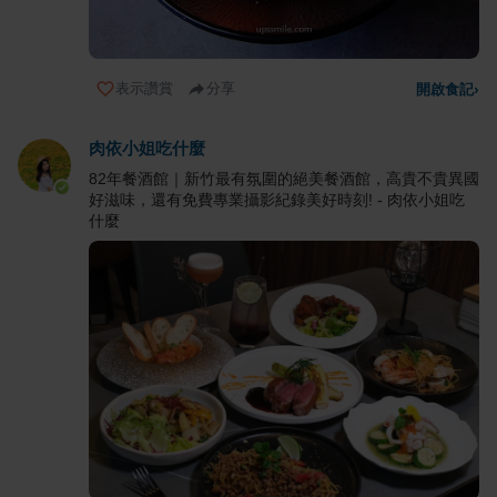
表示讚賞
分享
開啟食記
›
肉依小姐吃什麼
82年餐酒館｜新竹最有氛圍的絕美餐酒館，高貴不貴異國
好滋味，還有免費專業攝影紀錄美好時刻! - 肉依小姐吃
什麼