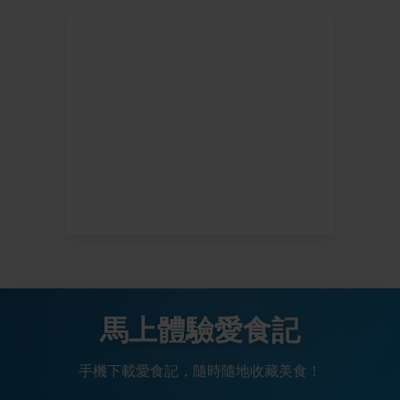
馬上體驗愛食記
手機下載愛食記，隨時隨地收藏美食！