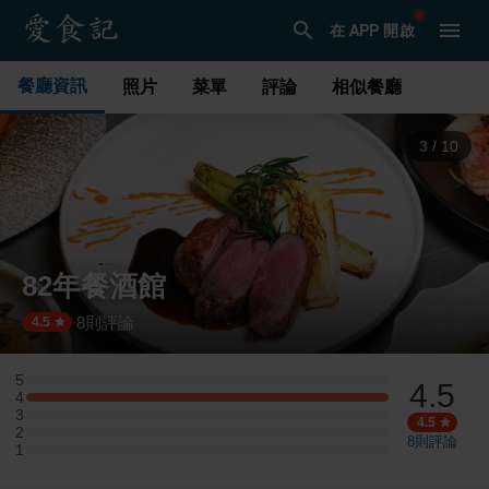
在 APP 開啟
餐廳資訊
照片
菜單
評論
相似餐廳
3
/
10
82年餐酒館
8
則評論
·
4.5
5
4.5
5 星：0 則評論
4
4 星：1 則評論
3
3 星：0 則評論
4.5
2
2 星：0 則評論
8
則評論
1
1 星：0 則評論