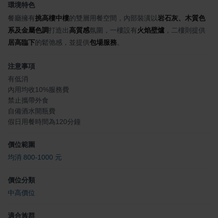
環境特色
餐廳擁有
挑高樓中樓
的雙層用餐空間，內部裝潢以
岩石灰、木質色
系及金屬色調
打造出
高質感
氛圍，一樓設有
火焰壁爐
，二樓則提供
居高臨下
的鬆弛感，並提供
包場服務
。
注意事項
有低消
內用均收10%服務費
禁止攜帶外食
自備酒水開瓶費
假日用餐時間為120分鐘
價位範圍
均消 800-1000 元
價位分類
中高價位
適合族群