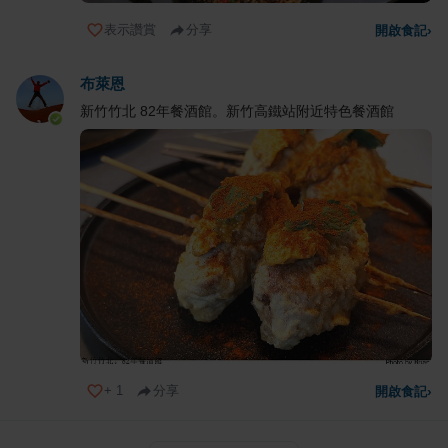
表示讚賞
分享
開啟食記
›
布萊恩
新竹竹北 82年餐酒館。新竹高鐵站附近特色餐酒館
+
1
分享
開啟食記
›