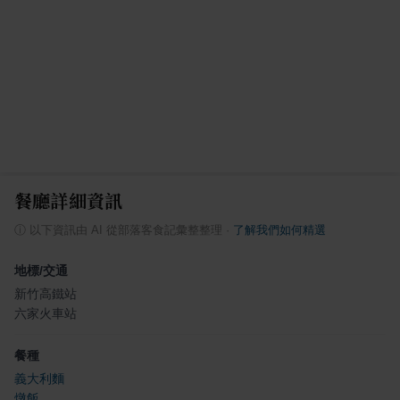
餐廳詳細資訊
ⓘ
以下資訊由 AI 從部落客食記彙整整理
·
了解我們如何精選
地標/交通
新竹高鐵站
六家火車站
餐種
義大利麵
燉飯