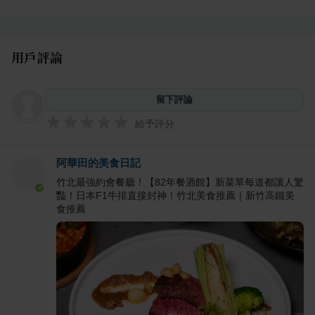
用戶評論
留下評論
給予評分
阿華田的美食日記
竹北最強約會餐廳！【82年餐酒館】新菜單每道都讓人驚
豔！日本F1牛排直接封神！竹北美食推薦｜新竹高鐵美
食推薦