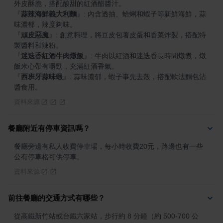
『
蒜辣海鮮義大利麵
』
: 內含透抽、蛤蜊和蝦子等新鮮海鮮，蒜
『
頑皮惡魔
』
: 創意料理，將豆皮包著皮蛋和香菜炸製，搭配特
『
迷迭香紅酒牛肉燉飯
』
: 牛肉以紅酒和迷迭香長時間燉煮，燉
『
西班牙蒜味蝦
』
: 蒜味濃郁，蝦子事先去殼，搭配軟法麵包沾
醬食用。
資料來源
餐廳附近有停車資訊嗎？
餐廳旁邊有私人收費停車場，每小時收費20元，路邊也有一些
公有停車格可供停車。
資料來源
前往餐廳的交通方式有哪些？
從高鐵新竹站或台鐵六家站，步行約 8 分鐘（約 500-700 公