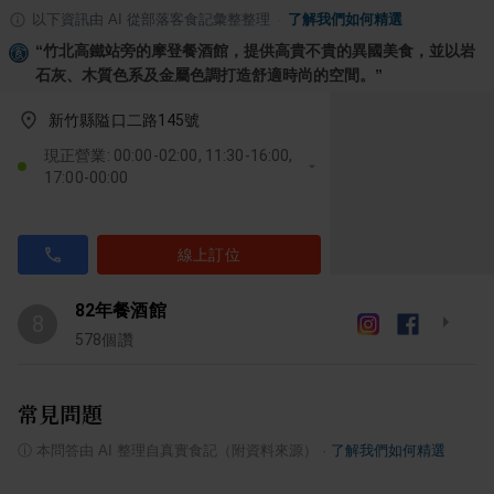
以下資訊由 AI 從部落客食記彙整整理
·
了解我們如何精選
“
竹北高鐵站旁的摩登餐酒館，提供高貴不貴的異國美食，並以岩
石灰、木質色系及金屬色調打造舒適時尚的空間。
”
新竹縣隘口二路145號
現正營業: 00:00-02:00, 11:30-16:00,
17:00-00:00
線上訂位
82年餐酒館
8
578
個讚
常見問題
ⓘ
本問答由 AI 整理自真實食記（附資料來源）
·
了解我們如何精選