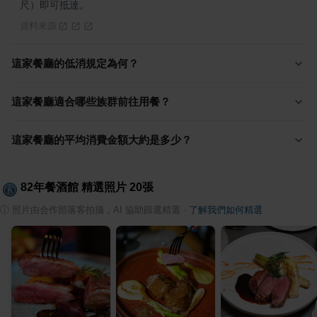
尺）即可抵達。
資料來源
這家餐廳的低消規定為何？
這家餐廳適合哪些族群前往用餐？
這家餐廳的平均消費金額大約是多少？
82年餐酒館
精選照片
20
張
ⓘ
照片由合作部落客拍攝，AI 協助篩選精選
·
了解我們如何精選