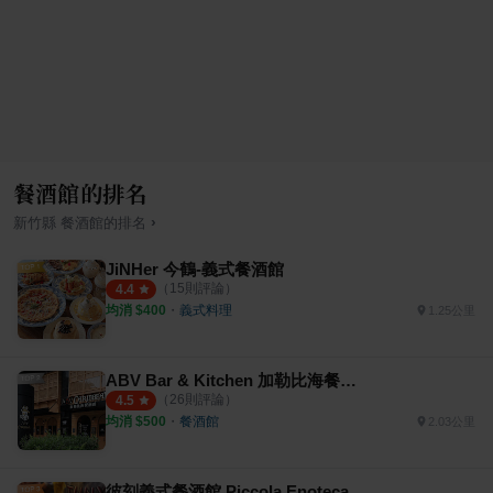
餐酒館的排名
›
新竹縣
餐酒館
的排名
JiNHer 今鶴-義式餐酒館
（
15
則評論）
4.4
均消 $
400
・
義式料理
1.25公里
ABV Bar & Kitchen 加勒比海餐酒館 竹北光六旗艦店
（
26
則評論）
4.5
均消 $
500
・
餐酒館
2.03公里
彼刻義式餐酒館 Piccola Enoteca