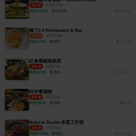
（
19
則評論）
4.4
均消 $
1404
・
義式料理
2.05公里
橋下2.0 Restaurant & Bar
（
13
則評論）
4.2
均消 $
400
・
餐酒館
967公尺
紅倉庫歐陸廚房
（
6
則評論）
4.8
均消 $
700
・
餐酒館
781公尺
82年餐酒館
（
8
則評論）
4.5
均消 $
600
・
餐酒館
0公尺
Natural Studio 本質工作室
（
9
則評論）
4.5
均消 $
1400
・
餐酒館
1.87公里