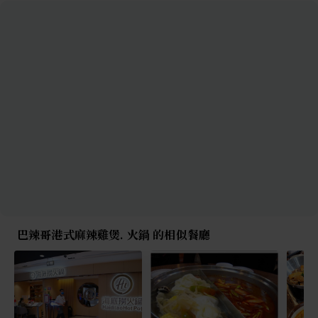
巴辣哥港式麻辣雞煲. 火鍋 的相似餐廳