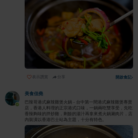
表示讚賞
分享
開啟食記
›
美食佳堯
巴辣哥港式麻辣雞煲火鍋 - 台中第一間港式麻辣雞煲專賣
店，香港人料理的正宗港式口味，一鍋兩吃雙享受，先吃
香辣夠味的拌炒雞，剩餘的湯汁再拿來煮火鍋涮肉片，店
內裝潢以香港巴士站為主題，十分有特色。