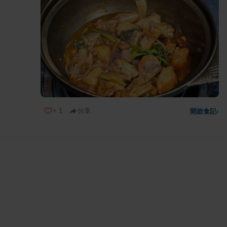
+
1
分享
開啟食記
›