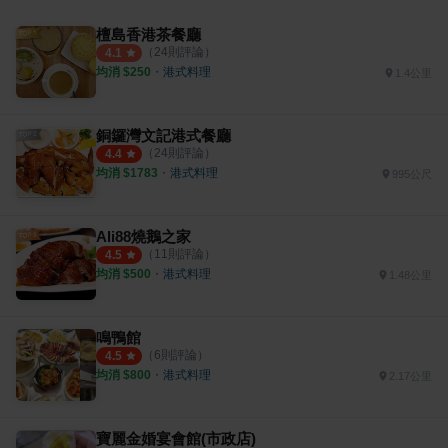
檀島香港茶餐廳
（
24
則評論）
4.1
均消 $
250
・
港式料理
1.4公里
銅鑼灣文記港式餐廳
（
24
則評論）
4.4
均消 $
1783
・
港式料理
995公尺
Ali88燒鵝之家
（
11
則評論）
4.5
均消 $
500
・
港式料理
1.48公里
鳴鴨館
（
6
則評論）
4.5
均消 $
800
・
港式料理
2.17公里
寶麗金婚宴會館(市政店)