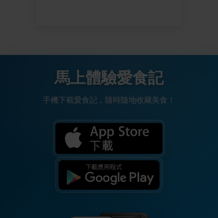
馬上體驗愛食記
手機下載愛食記，隨時隨地收藏美食！