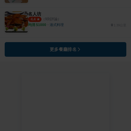
名人坊
（
9
則評論）
4.4
均消 $
1000
・
港式料理
1.39公里
更多餐廳排名