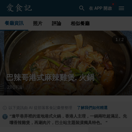
在 APP 開啟
餐廳資訊
照片
評論
相似餐廳
1
/
2
巴辣哥港式麻辣雞煲. 火鍋
2
則評論
·
以下資訊由 AI 從部落客食記彙整整理
·
了解我們如何精選
“
逢甲巷弄裡的道地港式火鍋，香港人主理，一鍋兩吃超滿足。先
嚐香辣雞煲，再涮肉片，巴士站主題裝潢獨具特色。
”