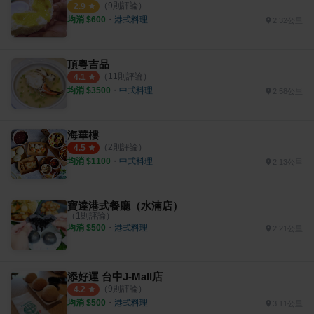
（
9
則評論）
2.9
均消 $
600
・
港式料理
2.32公里
頂粵吉品
（
11
則評論）
4.1
均消 $
3500
・
中式料理
2.58公里
海華樓
（
2
則評論）
4.5
均消 $
1100
・
中式料理
2.13公里
寶達港式餐廳（水湳店）
（
1
則評論）
均消 $
500
・
港式料理
2.21公里
添好運 台中J-Mall店
（
9
則評論）
4.2
均消 $
500
・
港式料理
3.11公里