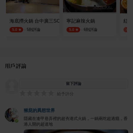
海底撈火鍋 台中廣三SOGO店
寧記麻辣火鍋
紅唇
·
5
則評論
·
6
則評論
5.0
5.0
4.0
用戶評論
留下評論
給予評分
猴屁的異想世界
隱藏在逢甲巷弄裡的超夯港式火鍋，一鍋兩吃超過癮，香
港人開的超道地