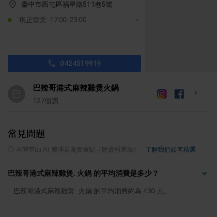
臺中市西屯區福星路511巷5號
現正營業: 17:00-23:00
0424519919
巴辣哥港式麻辣雞煲火鍋
巴
127
個讚
常見問題
ⓘ
本問答由 AI 整理自真實食記（附資料來源）
·
了解我們如何精選
巴辣哥港式麻辣雞煲. 火鍋 的平均消費是多少？
巴辣哥港式麻辣雞煲. 火鍋 的平均消費約為 430 元。