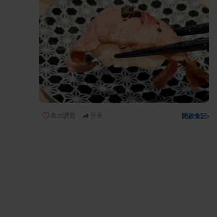
表示讚賞
分享
開啟食記
›