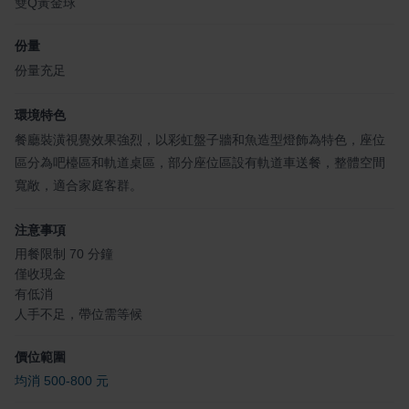
雙Q黃金球
份量
份量充足
環境特色
餐廳裝潢視覺效果強烈，以彩虹盤子牆和魚造型燈飾為特色，座位
區分為吧檯區和軌道桌區，部分座位區設有軌道車送餐，整體空間
寬敞，適合家庭客群。
注意事項
用餐限制 70 分鐘
僅收現金
有低消
人手不足，帶位需等候
價位範圍
均消 500-800 元