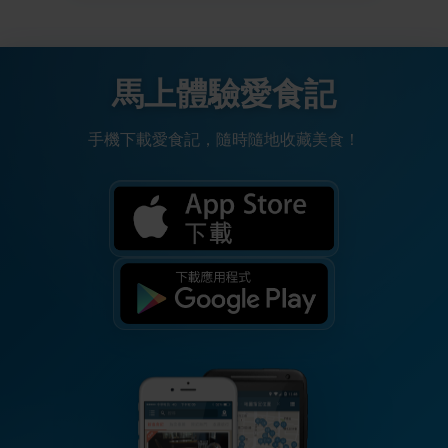
馬上體驗愛食記
手機下載愛食記，隨時隨地收藏美食！