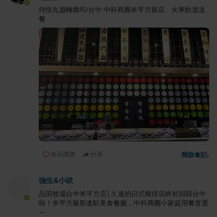
侍悟丸迴轉壽司/台中:中科商圈米平方新店、火車軌道送
餐
表示讚賞
分享
開啟食記
›
強生&小吠
品田牧場台中米平方店│久違的日式豬排店終於回歸台中
啦！米平方最新進駐美食餐廳，中科商圈小家庭用餐首選
～