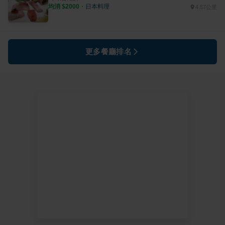
均消 $
2000
・
日本料理
4.57公里
更多餐廳排名