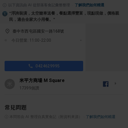
以下資訊由 AI 從部落客食記彙整整理
·
了解我們如何精選
“
浮誇裝潢，太空艙車送餐，餐點選擇豐富，現點現做，價格親
民，適合全家大小用餐。
”
臺中市西屯區國安一路168號
今日營業: 11:00-22:00
0424629995
米平方商場 M Square
米
17399
個讚
常見問題
ⓘ
本問答由 AI 整理自真實食記（附資料來源）
·
了解我們如何精選