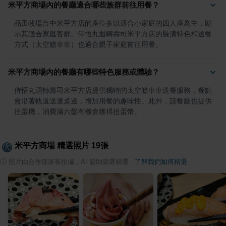
米平方商場內的餐廳適合哪些族群前往用餐？
品田牧場台中米平方店的座位多以適合小家庭的四人座為主，顯
示其適合家庭客群。侍悟丸迴轉壽司米平方店的裝潢特色和送餐
方式（太空艙車車）也適合親子家庭前往用餐。
米平方商場內的餐廳有哪些特色服務或體驗？
侍悟丸迴轉壽司米平方店提供獨特的太空艙車車送餐服務，餐點
會沿著軌道送達桌邊，增加用餐的趣味性。此外，該餐廳也提供
扭蛋機，消費滿六盤有機會獲得扭蛋幣。
米平方商場
精選照片
19
張
ⓘ
照片由合作部落客拍攝，AI 協助篩選精選
·
了解我們如何精選