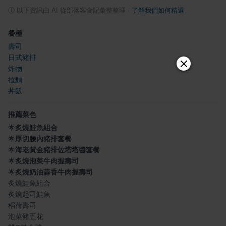
ⓘ
以下資訊由 AI 從部落客食記彙整整理
·
了解我們如何精選
餐種
壽司
日式豬排
炸物
拉麵
丼飯
推薦菜色
🌟
炙燒鮭魚組合
🌟
厚切腰內豬排套餐
🌟
海老黃金豬排佐塔塔醬套餐
🌟
炙燒泡菜牛肉握壽司
🌟
炙燒奶油蒜香牛肉握壽司
炙燒鮭魚組合
炙燒起司鮭魚
稻荷壽司
泡菜豬五花