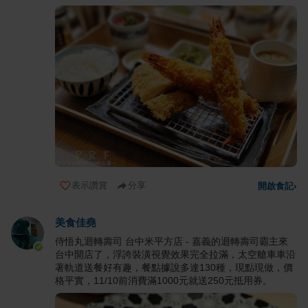
表示讚賞
分享
開啟食記
›
美食佳堯
侍悟丸迴轉壽司 台中米平方店 - 嘉義的迴轉壽司霸主來
台中開店了，浮誇裝潢視覺效果完全拉滿，太空艙車車沿
著軌道送餐好有趣，餐點據說多達130種，現點現做，價
格平實，11/10前消費滿1000元就送250元抵用券。