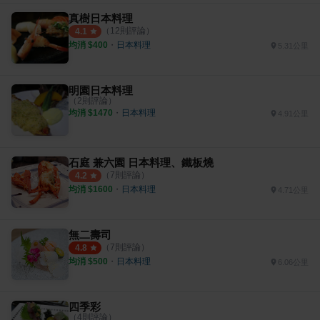
真樹日本料理
（
12
則評論）
4.1
均消 $
400
・
日本料理
5.31公里
明園日本料理
（
2
則評論）
均消 $
1470
・
日本料理
4.91公里
石庭 兼六園 日本料理、鐵板燒
（
7
則評論）
4.2
均消 $
1600
・
日本料理
4.71公里
無二壽司
（
7
則評論）
4.8
均消 $
500
・
日本料理
6.06公里
四季彩
（
4
則評論）