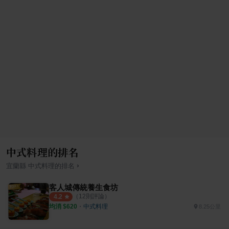
中式料理的排名
›
宜蘭縣
中式料理
的排名
客人城傳統養生食坊
（
12
則評論）
4.2
均消 $
620
・
中式料理
8.25公里