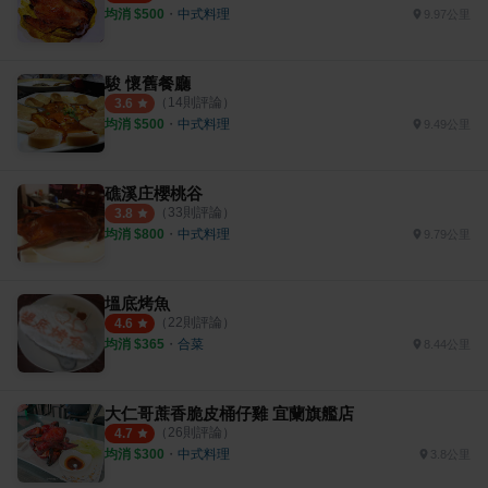
均消 $
500
・
中式料理
9.97公里
駿 懷舊餐廳
（
14
則評論）
3.6
均消 $
500
・
中式料理
9.49公里
礁溪庄櫻桃谷
（
33
則評論）
3.8
均消 $
800
・
中式料理
9.79公里
塭底烤魚
（
22
則評論）
4.6
均消 $
365
・
合菜
8.44公里
大仁哥蔗香脆皮桶仔雞 宜蘭旗艦店
（
26
則評論）
4.7
均消 $
300
・
中式料理
3.8公里