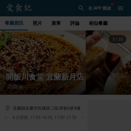
在 APP 開啟
餐廳資訊
照片
菜單
評論
相似餐廳
3
/
10
開飯川食堂 宜蘭新月店
1
則評論
·
宜蘭縣宜蘭市民權路二段38巷6號4樓
今日營業: 11:00-16:00, 17:00-21:30