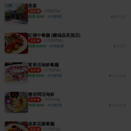
茶宴
（
20
則評論）
4.1
均消 $
660
・
中式料理
8.37公里
紅樓中餐廳 (蘭城晶英酒店)
（
111
則評論）
4.4
均消 $
4000
・
中式料理
50公尺
富美活海鮮餐廳
（
37
則評論）
4.4
均消 $
400
・
中式料理
22.25公里
蟹老闆活海鮮
（
40
則評論）
4.9
均消 $
800
・
中式料理
15.56公里
皇家花園餐廳
（
11
則評論）
5.0