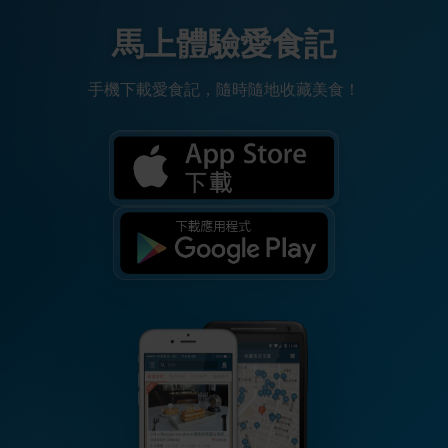
馬上體驗愛食記
手機下載愛食記，隨時隨地收藏美食！