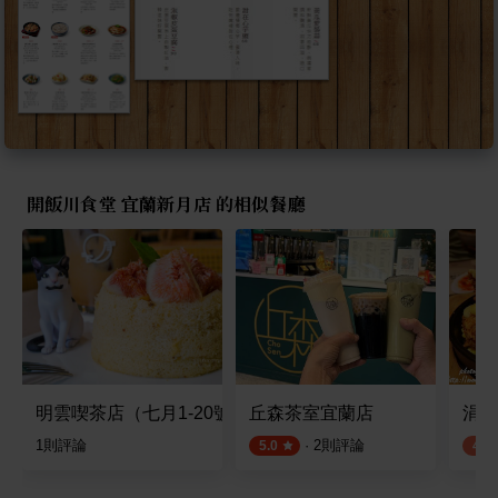
開飯川食堂 宜蘭新月店 的相似餐廳
明雲喫茶店（七月1-20號限定營業）
丘森茶室宜蘭店
涓豆
1
則評論
·
2
則評論
5.0
4.2