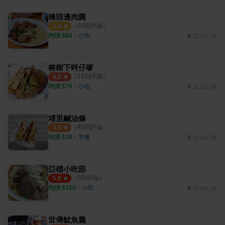
橋頭邊肉圓
（
24
則評論）
2.8
均消 $
80
・
小吃
22.73公里
榕樹下蚵仔嗲
（
18
則評論）
4.2
均消 $
70
・
小吃
18.52公里
埔里鹹油條
（
40
則評論）
3.0
均消 $
35
・
早餐
14.66公里
亞標小吃部
（
5
則評論）
5.0
均消 $
150
・
小吃
13.86公里
世傳魷魚羹