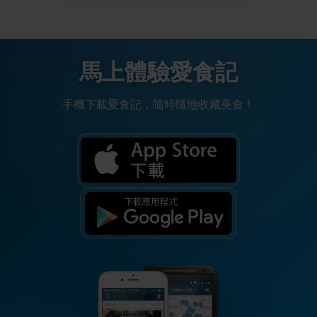
馬上體驗愛食記
手機下載愛食記，隨時隨地收藏美食！