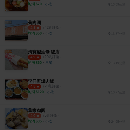
均消 $
70
・
小吃
13.59公里
菊肉圓
（
42
則評論）
4.1
均消 $
50
・
小吃
13.87公里
清寶鹹油條 總店
（
20
則評論）
4.9
均消 $
60
・
早餐
13.19公里
李仔哥爌肉飯
（
23
則評論）
4.5
均消 $
120
・
小吃
13.77公里
董家肉圓
（
5
則評論）
4.0
均消 $
35
・
小吃
24.95公里