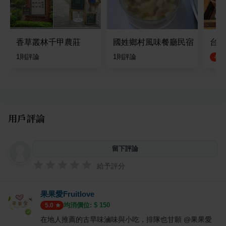
香草叢林千甲農莊
國姓鄉村風味餐廳民宿
台灣
1
則評論
1
則評論
4.4
用戶評論
留下評論
給予評分
果果愛Fruitlove
均消價位: $
150
5.0
在地人推薦的古早味滷味與小吃，排隊也甘願 @果果愛