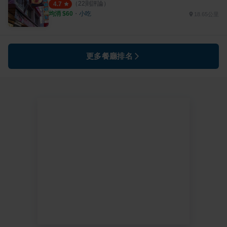
（
22
則評論）
4.7
均消 $
60
・
小吃
18.65公里
更多餐廳排名