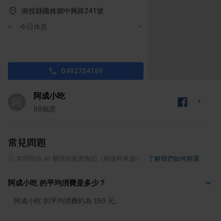
南投縣國姓鄉中興路241號
今日休息
0492724169
阿成小吃
阿
88
個讚
常見問題
ⓘ
本問答由 AI 整理自真實食記（附資料來源）
·
了解我們如何精選
阿成小吃 的平均消費是多少？
阿成小吃 的平均消費約為 150 元。