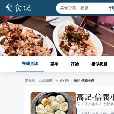
餐廳資訊
菜單
評論
相似餐廳
愛食記
›
台北
精選
›
中式料理
›
高記-信義小館
高記-信義
以下資訊由 AI 從部