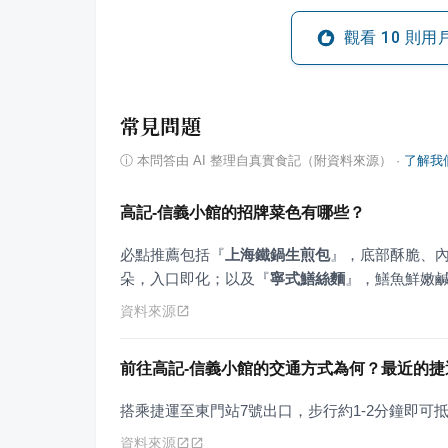
觀看
10
則用
常見問題
ⓘ
本問答由 AI 整理自真實食記（附資料來源）
·
了解我
高記-信義小館的招牌菜色有哪些？
必點推薦包括
『
上海鐵鍋生煎包
』
，底部酥脆、
朵，入口即化；以及
『
寧式鱔絲麵
』
，鱔魚鮮嫩
資料來源
前往高記-信義小館的交通方式為何？最近的捷
搭乘捷運至東門站7號出口，步行約1-2分鐘即可
資料來源