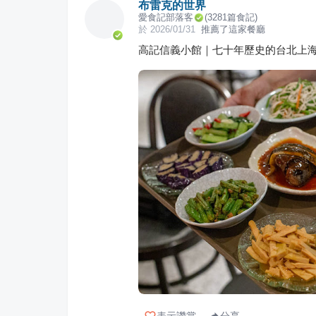
布雷克的世界
愛食記部落客
(
3281
篇食記)
於
2026/01/31
推薦了這家餐廳
高記信義小館｜七十年歷史的台北上
表示讚賞
分享