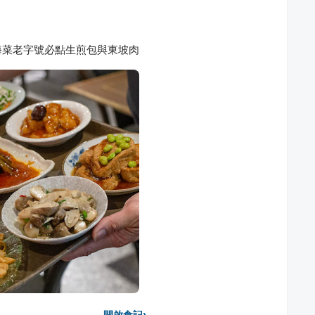
海菜老字號必點生煎包與東坡肉
›
開啟食記