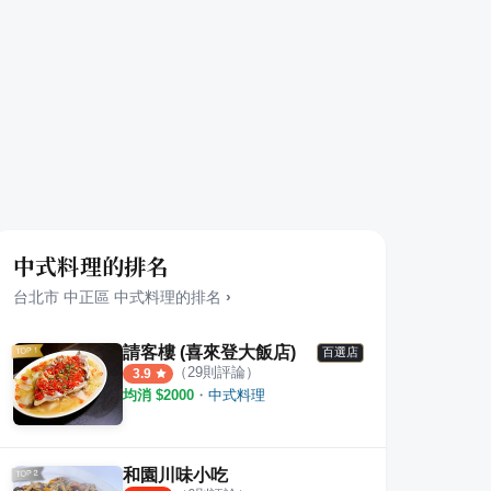
中式料理的排名
台北市
中正區
中式料理
的排名
›
請客樓 (喜來登大飯店)
百選店
（
29
則評論）
3.9
均消 $
2000
・
中式料理
和園川味小吃