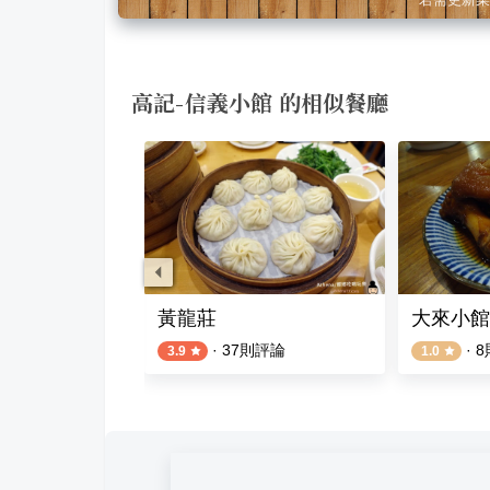
高記-信義小館 的相似餐廳
堂 遠百信義店
黃龍莊
大來小館
評論
·
37
則評論
·
8
3.9
1.0