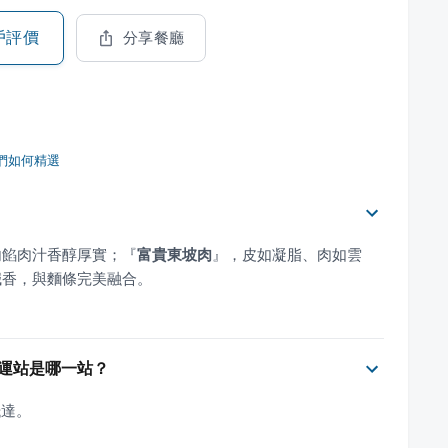
戶評價
分享餐廳
們如何精選
內餡肉汁香醇厚實；
『
富貴東坡肉
』
，皮如凝脂、肉如雲
鹹香，與麵條完美融合。
運站是哪一站？
抵達。