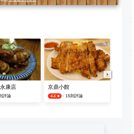
永康店
京鼎小館
韓川館
則評論
·
15
則評論
4.4
3.9