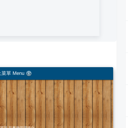
菜單 Menu
單請
至餐廳管理後台