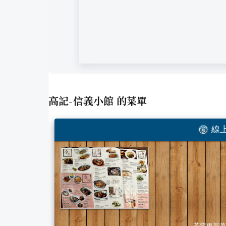
高記-信義小館
的菜單
線上
若需更新菜