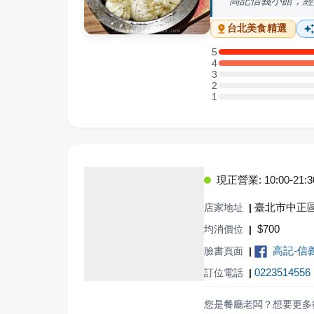
高記信義小館，經
台北
美食精選
5
5 星：1 則評論
4
4 星：1 則評論
3
3 星：0 則評論
2
2 星：0 則評論
1
1 星：0 則評論
現正營業: 10:00-21:3
臺北市中正區
店家地址
|
$
700
均消價位
|
高記-信
臉書頁面
|
0223514556
訂位電話
|
您是餐廳老闆？想要更多