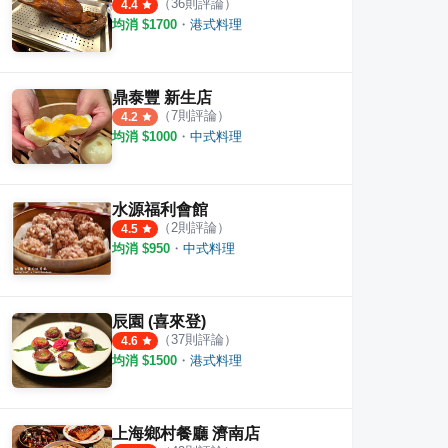
（
36
則評論）
4.4
均消 $
1700
・
港式料理
鼎泰豐 新生店
（
7
則評論）
4.2
均消 $
1000
・
中式料理
水源福利會館
（
2
則評論）
4.5
均消 $
950
・
中式料理
喫飯食堂
東門
·
26
則評論
·
34
則評論
2
則評
辰園 (喜來登)
4.4
（
37
則評論）
4.6
均消 $
1500
・
港式料理
上海鄉村餐廳 濟南店