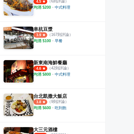
（
6
則評論）
4.5
均消 $
200
・
中式料理
阜杭豆漿
（
167
則評論）
3.9
均消 $
100
・
早餐
新東南海鮮餐廳
（
42
則評論）
4.6
均消 $
800
・
中式料理
台北凱撒大飯店
（
9
則評論）
3.8
均消 $
600
・
吃到飽
大三元酒樓