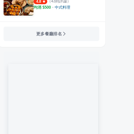
（
43
則評論）
4.8
均消 $
500
・
中式料理
更多餐廳排名