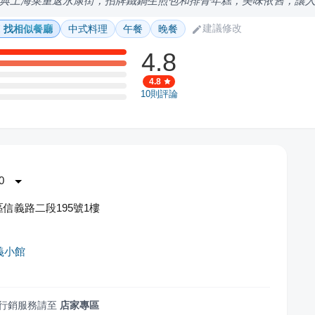
典上海菜重返永康街，招牌鐵鍋生煎包和排骨年糕，美味依舊，讓
建議修改
找相似餐廳
中式料理
午餐
晚餐
4.8
4.8
10
則評論
0
信義路二段195號1樓
義小館
行銷服務請至
店家專區