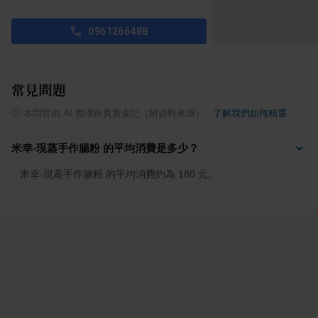
0961266488
常見問題
ⓘ
本問答由 AI 整理自真實食記（附資料來源）
·
了解我們如何精選
米幸-現蒸手作腸粉 的平均消費是多少？
米幸-現蒸手作腸粉 的平均消費約為 180 元。