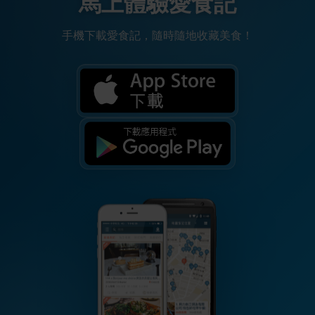
馬上體驗愛食記
手機下載愛食記，隨時隨地收藏美食！