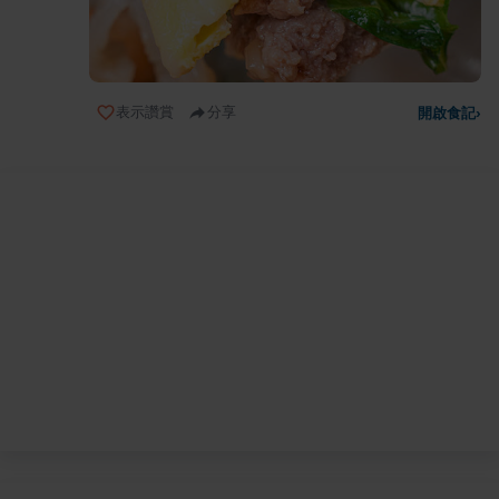
表示讚賞
分享
開啟食記
›