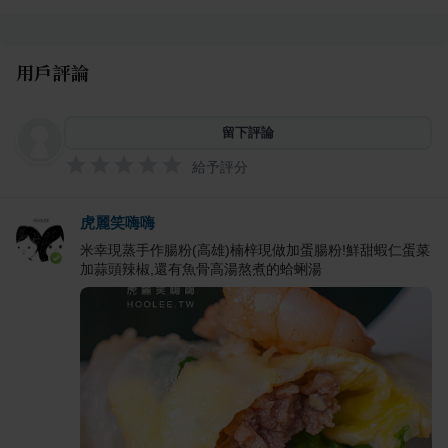
用戶評論
留下評論
給予評分
虎麗笑嗨嗨
米幸現蒸手作腸粉(高雄)楠梓現做加蛋腸粉!鮮甜蝦仁蛋菜
加蒜頭辣椒,還有魚骨高湯熬煮的蛤蜊湯