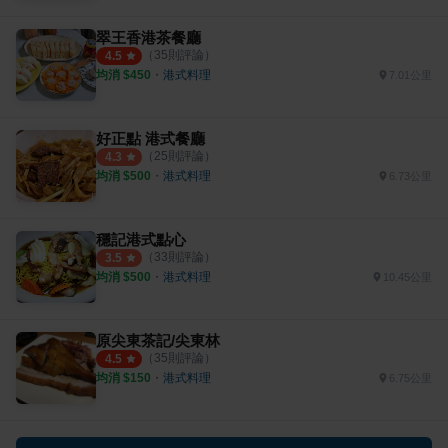
翠王香港茶餐廳
（
35
則評論）
4.5
均消 $
450
・
港式料理
7.01公里
好正點 港式餐廳
（
25
則評論）
4.3
均消 $
500
・
港式料理
6.73公里
穩記港式點心
（
33
則評論）
3.5
均消 $
500
・
港式料理
10.45公里
原尖東茶記/尖東林
（
35
則評論）
4.5
均消 $
150
・
港式料理
6.75公里