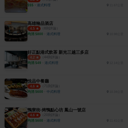
$$$
・
港式料理
11.67公里
高雄翰品酒店
（
8
則評論）
4.5
均消 $
800
・
港式料理
10.98公里
好正點港式飲茶 新光三越三多店
（
44
則評論）
4.2
均消 $
49
・
港式料理
12.14公里
悅品中餐廳
（
71
則評論）
4.6
均消 $
600
・
中式料理
10.34公里
鴨寮街-烤鴨點心坊 鳳山一號店
（
20
則評論）
4.6
均消 $
600
・
港式料理
11.41公里