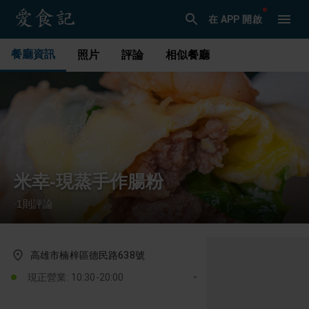
在 APP 開啟
餐廳資訊
照片
評論
相似餐廳
米幸-現蒸手作腸粉
1
則評論
·
高雄市楠梓區德民路638號
現正營業: 10:30-20:00