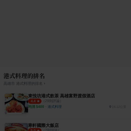
港式料理的排名
›
高雄市
港式料理
的排名
東悅坊港式飲茶 高雄富野渡假酒店
（
29
則評論）
4.4
均消 $
400
・
港式料理
14.12公里
寒軒國際大飯店
（
7
則評論）
5.0