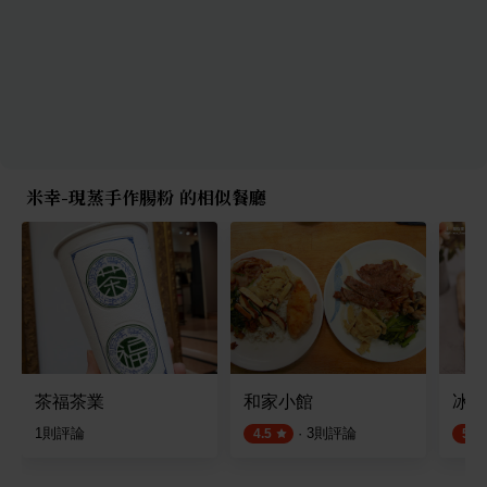
米幸-現蒸手作腸粉 的相似餐廳
茶福茶業
和家小館
冰塔
1
則評論
·
3
則評論
4.5
5.0