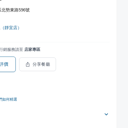
北勢東路596號
燒（靜宜店）
行銷服務請至
店家專區
評價
分享餐廳
們如何精選