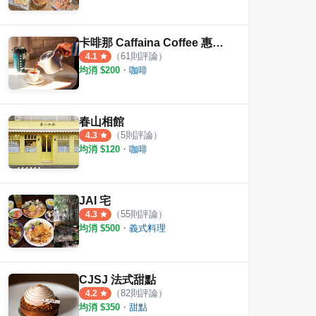
卡啡那 Caffaina Coffee 惠來店
（
61
則評論）
4.1
均消 $
200
・
咖啡
春山相館
（
5
則評論）
4.3
均消 $
120
・
咖啡
JAI 宅
（
55
則評論）
4.3
均消 $
500
・
義式料理
CJSJ 法式甜點
（
82
則評論）
4.2
均消 $
350
・
甜點