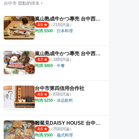
台中市
甜點
的排名
›
嵐山熟成牛かつ專売 台中西區健行店
（
21
則評論）
4.5
均消 $
500
・
日本料理
奶茶 靜宜店
慈禧太后一口臭豆腐
正好 
·
1
則評論
1
則評
4.5
嵐山熟成牛かつ專売 台中西屯青海店
（
18
則評論）
4.7
均消 $
869
・
午餐
台中市第四信用合作社
（
83
則評論）
4.5
均消 $
250
・
冰品飲料
雛菊見DAISY HOUSE 台中南屯店
（
25
則評論）
4.6
均消 $
500
・
義式料理