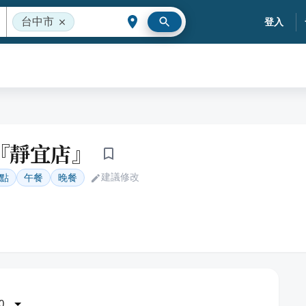
台中市
登入
『靜宜店』
建議修改
點
午餐
晚餐
0