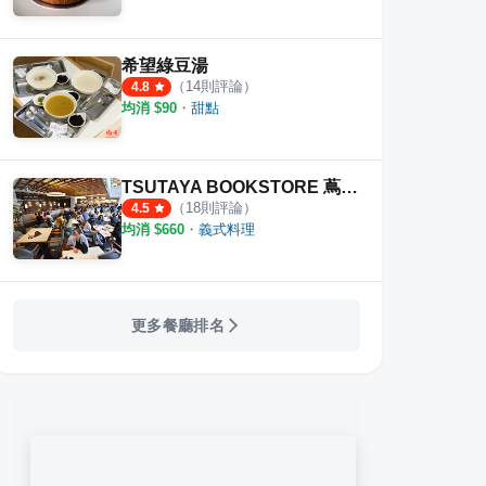
希望綠豆湯
（
14
則評論）
4.8
均消 $
90
・
甜點
TSUTAYA BOOKSTORE 蔦屋書店 臺中市政店
（
18
則評論）
4.5
均消 $
660
・
義式料理
更多餐廳排名