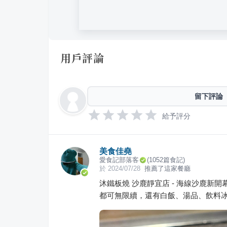
用戶評論
留下評論
給予評分
美食佳堯
愛食記部落客
(
1052
篇食記)
於
2024/07/28
推薦了這家餐廳
沐鐵板燒 沙鹿靜宜店 - 海線沙鹿新開
都可無限續，還有白飯、湯品、飲料