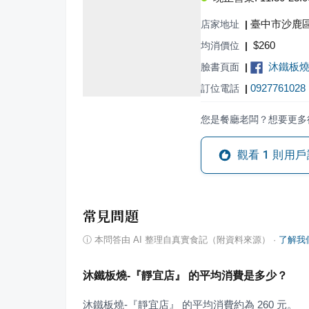
臺中市沙鹿區
店家地址
|
$
260
均消價位
|
沐鐵板
臉書頁面
|
0927761028
訂位電話
|
您是餐廳老闆？想要更多
觀看
1
則用戶
常見問題
ⓘ
本問答由 AI 整理自真實食記（附資料來源）
·
了解我
沐鐵板燒-『靜宜店』 的平均消費是多少？
沐鐵板燒-『靜宜店』 的平均消費約為 260 元。