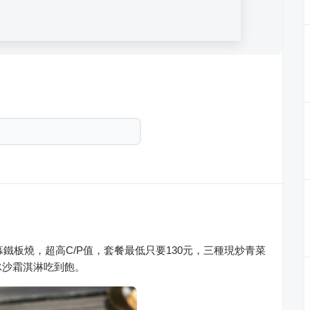
幕鐵板燒，超高C/P值，套餐最低只要130元，三種現炒青菜
冰沙霜淇淋吃到飽。