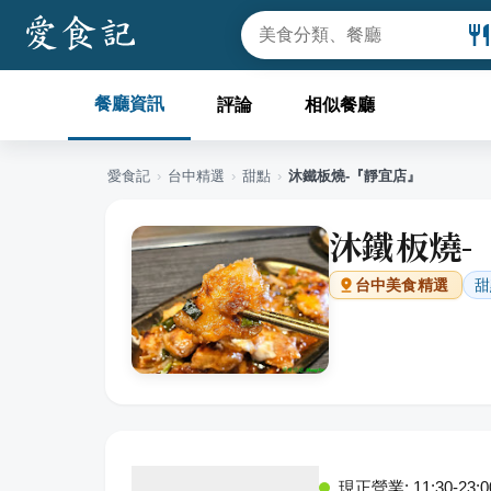
餐廳資訊
評論
相似餐廳
愛食記
›
台中
精選
›
甜點
›
沐鐵板燒-『靜宜店』
沐鐵板燒-
甜
台中
美食精選
現正營業: 11:30-23:0