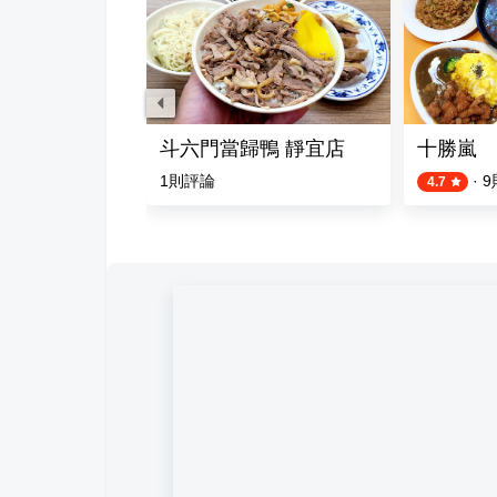
)人類快樂螺螄粉 (沙鹿店）
斗六門當歸鴨 靜宜店
十勝嵐
1
則評論
·
9
4.7