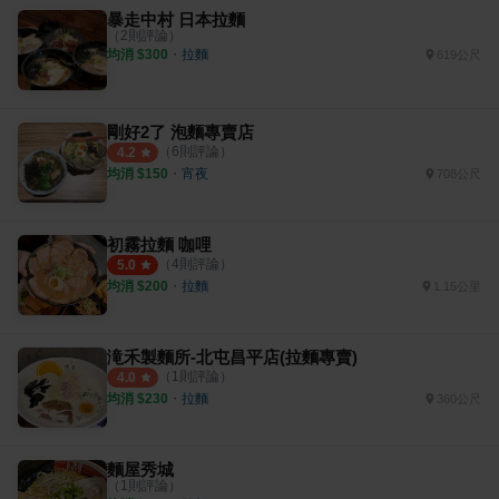
暴走中村 日本拉麵
（
2
則評論）
均消 $
300
・
拉麵
619公尺
剛好2了 泡麵專賣店
（
6
則評論）
4.2
均消 $
150
・
宵夜
708公尺
初霧拉麵 咖哩
（
4
則評論）
5.0
均消 $
200
・
拉麵
1.15公里
滝禾製麵所-北屯昌平店(拉麵專賣)
（
1
則評論）
4.0
均消 $
230
・
拉麵
360公尺
麵屋秀城
（
1
則評論）