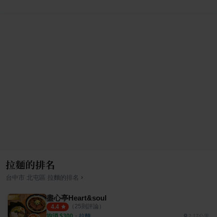
拉麵的排名
›
台中市
北屯區
拉麵
的排名
盡心亭Heart&soul
（
25
則評論）
4.4
均消 $
300
・
拉麵
2.17公里