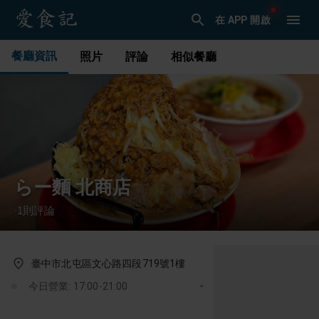
在 APP 開啟
餐廳資訊
照片
評論
相似餐廳
らー麵 北商店
1
則評論
·
臺中市北屯區文心路四段719號1樓
今日營業: 17:00-21:00