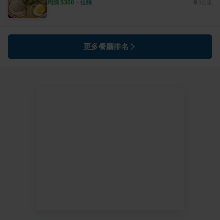
均消 $
300
・
拉麵
3公里
更多餐廳排名