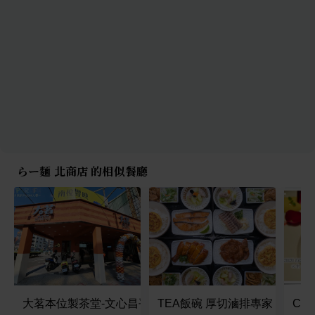
らー麵 北商店 的相似餐廳
大茗本位製茶堂-文心昌平店
TEA飯碗 厚切滷排專家
CV