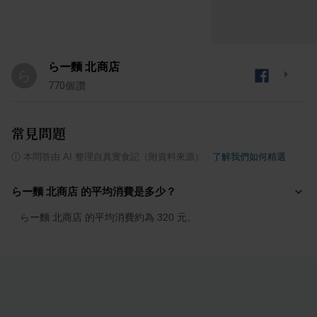
らー麵 北商店
ら
770
個讚
常見問題
ⓘ
本問答由 AI 整理自真實食記（附資料來源）
·
了解我們如何精選
らー麵 北商店 的平均消費是多少？
らー麵 北商店 的平均消費約為 320 元。