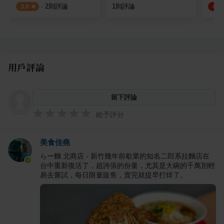
·
2
則評論
1
則評論
3.0
4.8
用戶評論
留下評論
給予評分
美食佳堯
らー麵 北商店 - 新竹幾年前歇業的知名二郎系拉麵店在
台中重新復活了，超誇張的份量，尤其是大碗的千萬別輕
易去嘗試，每日限量販售，賣完就提早打烊了。