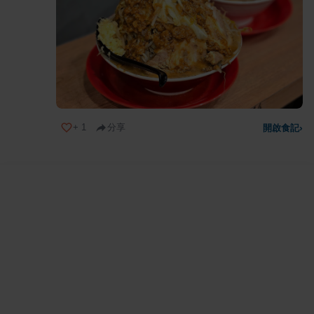
+
1
分享
開啟食記
›