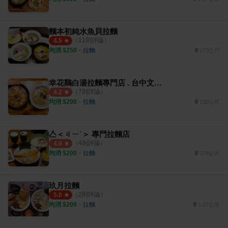
麵本初純水魚貝拉麵
（
11
則評論）
4.5
均消 $
250
・
拉麵
273公尺
幸花鷄白湯拉麵專門店 . 台中文昌店
（
7
則評論）
4.2
均消 $
200
・
拉麵
130公尺
亼＜ㄐㄧˊ＞ 專門拉麵店
（
4
則評論）
4.0
均消 $
200
・
拉麵
374公尺
玖月拉麵
（
2
則評論）
5.0
均消 $
200
・
拉麵
3.07公里