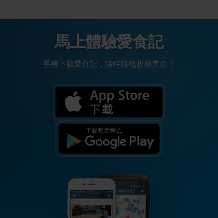
馬上體驗愛食記
手機下載愛食記，隨時隨地收藏美食！