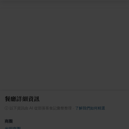
餐廳詳細資訊
ⓘ
以下資訊由 AI 從部落客食記彙整整理
·
了解我們如何精選
商圈
光明商圈