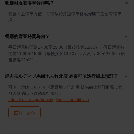
餐廳附近有停車資訊嗎？
餐廳附近停車方便，可停放於路邊停車格或光明商圈公有停車
場。
餐廳的營業時間為何？
平日營業時間為17:30至23:30（最後接客22:00）。假日營業時
間為11:30至15:00（最後接客13:30），以及17:30至23:30（最
後接客22:00）。
燒肉モルディブ馬爾地夫竹北店 是否可以進行線上預訂？
可以。燒肉モルディブ馬爾地夫竹北店 提供線上預訂服務，您
可以透過以下連結進行預訂：
https://inline.app/booking/yakinikumaldives
線上訂位