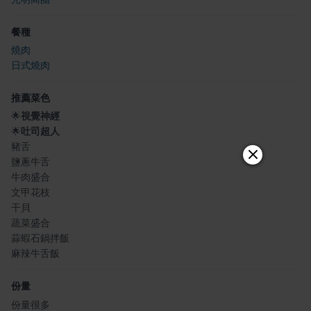
餐種
燒肉
日式燒肉
推薦菜色
🌟
視覺神經
🌟
吐司超人
豬舌
鹽蔥牛舌
牛肉盛合
文甲花枝
干貝
蔬菜盛合
蒜蝦石鍋拌飯
麻辣牛舌飯
份量
份量很多