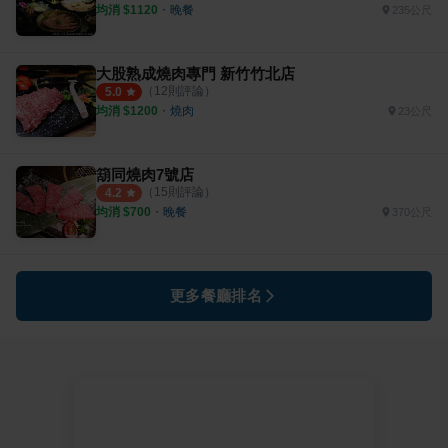
均消 $
1120
・
晚餐
235公尺
大股熟成燒肉專門 新竹竹北店
（
12
則評論）
5.0
均消 $
1200
・
燒肉
23公尺
箶同燒肉7號店
（
15
則評論）
4.2
均消 $
700
・
晚餐
370公尺
更多餐廳排名