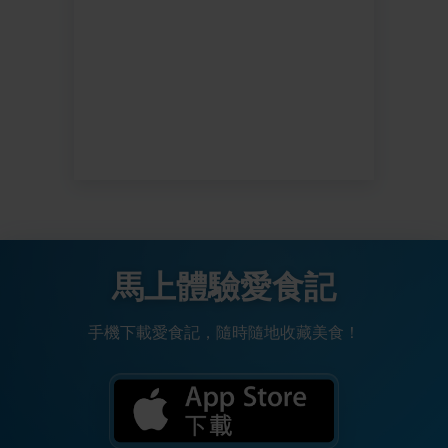
馬上體驗愛食記
手機下載愛食記，隨時隨地收藏美食！