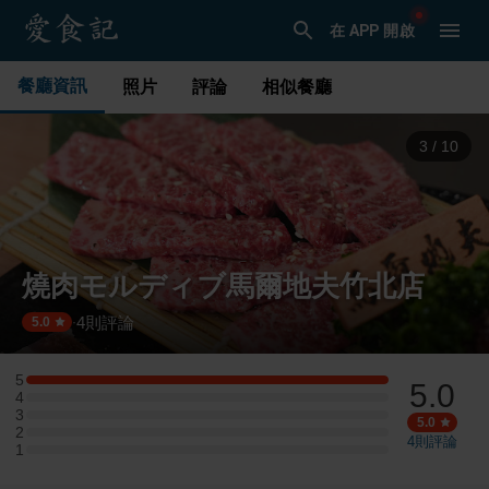
在 APP 開啟
餐廳資訊
照片
評論
相似餐廳
3
/
10
燒肉モルディブ馬爾地夫竹北店
4
則評論
·
5.0
5
5.0
5 星：1 則評論
4
4 星：0 則評論
3
3 星：0 則評論
5.0
2
2 星：0 則評論
4
則評論
1
1 星：0 則評論