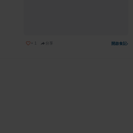
+
1
分享
開啟食記
›