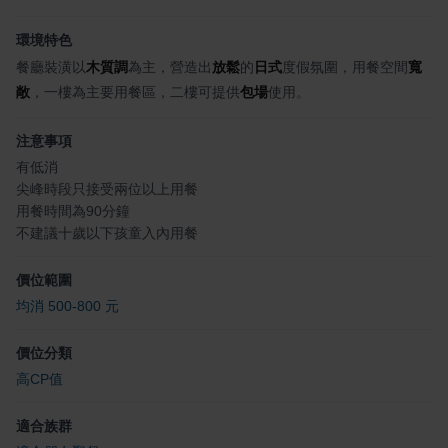
環境特色
餐廳裝潢以
木質調
為主，營造出
放鬆
的
日式
度假氛圍，用餐空間
寬
敞
，一樓為主要用餐區，二樓可提供
包場
使用。
注意事項
有低消
尖峰時段只接受兩位以上用餐
用餐時間為90分鐘
不建議十歲以下孩童入內用餐
價位範圍
均消 500-800 元
價位分類
高CP值
適合族群