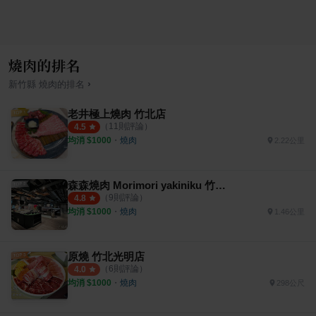
燒肉的排名
›
新竹縣
燒肉
的排名
老井極上燒肉 竹北店
（
11
則評論）
4.5
均消 $
1000
・
燒肉
2.22公里
森森燒肉 Morimori yakiniku 竹北店
（
9
則評論）
4.8
均消 $
1000
・
燒肉
1.46公里
原燒 竹北光明店
（
6
則評論）
4.0
均消 $
1000
・
燒肉
298公尺