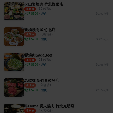
火山岩燒肉 竹北旗艦店
（
35
則評論）
5.0
均消 $
500
・
燒肉
1.92公里
新橋燒肉屋 竹北店
（
38
則評論）
4.3
均消 $
700
・
燒肉
425公尺
響燒肉SagaBeef
（
21
則評論）
4.4
均消 $
300
・
燒肉
2.66公里
老乾杯 新竹喜來登店
（
9
則評論）
4.3
均消 $
750
・
燒肉
1.77公里
吽Home 炭火燒肉 竹北光明店
（
17
則評論）
5.0