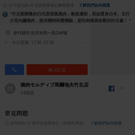
以下資訊由 AI 從部落客食記彙整整理
·
了解我們如何精選
“
竹北新開幕的日式度假風燒肉，氣氛濃郁，宛如置身日本。主打
少見內臟燒肉，提供獨特味蕾體驗，是吃肉喝酒放鬆的好去處！
”
新竹縣竹北市光明一路268號
今日營業: 17:30-23:30
線上訂位
燒肉モルディブ馬爾地夫竹北店
燒
24
個讚
常見問題
ⓘ
本問答由 AI 整理自真實食記（附資料來源）
·
了解我們如何精選