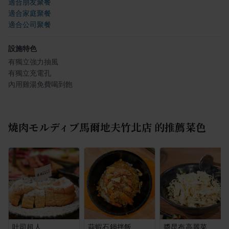
適合朋友聚餐
適合家庭聚餐
適合公司聚餐
設施特色
有獨立強力抽風
有獨立充電孔
內用雞湯免費喝到飽
燒肉モルディブ馬爾地夫竹北店
的推薦菜色
吐司超人
蒜蝦石鍋拌飯
醬昆布高麗菜