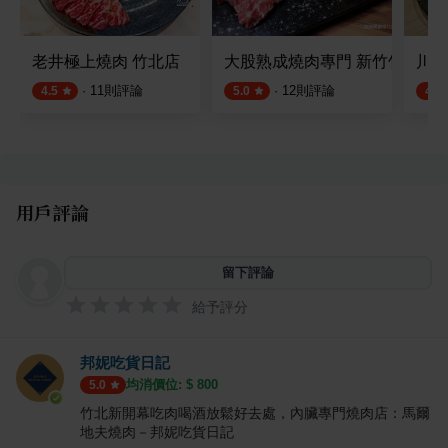
老井極上燒肉 竹北店
大股熟成燒肉專門 新竹竹北店
川阜
·
11
則評論
·
12
則評論
4.5
5.0
4.6
用戶評論
留下評論
給予評分
邦妮吃貨日記
均消價位: $
800
5.0
竹北新開幕吃肉喝酒放鬆好去處，內臟專門燒肉店：馬爾
地夫燒肉－邦妮吃貨日記