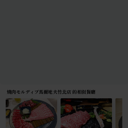
燒肉モルディブ馬爾地夫竹北店 的相似餐廳