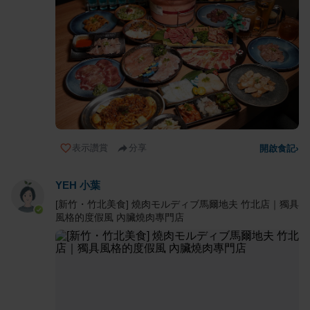
表示讚賞
分享
開啟食記
›
YEH 小葉
[新竹・竹北美食] 燒肉モルディブ馬爾地夫 竹北店｜獨具
風格的度假風 內臟燒肉專門店