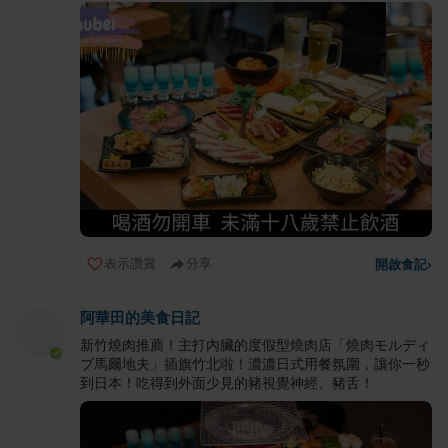
表示讚賞
分享
開啟食記
›
阿華田的美食日記
新竹燒肉推薦！主打內臟的度假型燒肉店「燒肉モルディ
ブ馬爾地夫」插旗竹北啦！濃濃日式用餐氛圍，讓你一秒
到日本！吃得到外面少見的豬視覺神經、豬舌！