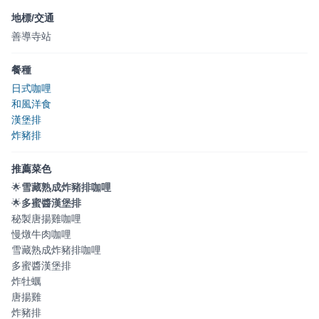
地標/交通
善導寺站
餐種
日式咖哩
和風洋食
漢堡排
炸豬排
推薦菜色
🌟
雪藏熟成炸豬排咖哩
🌟
多蜜醬漢堡排
秘製唐揚雞咖哩
慢燉牛肉咖哩
雪藏熟成炸豬排咖哩
多蜜醬漢堡排
炸牡蠣
唐揚雞
炸豬排