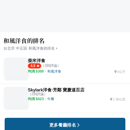
和風洋食的排名
›
台北市
中正區
和風洋食
的排名
柴米洋食
（
3
則評論）
4.5
均消 $
300
・
和風洋食
0公尺
Skylark洋食‧芳鄰 寶慶遠百店
（
2
則評論）
均消 $
423
・
午餐
1.38公里
更多餐廳排名