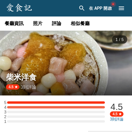
在 APP 開啟
餐廳資訊
照片
評論
相似餐廳
1
/
5
柴米洋食
3
則評論
·
4.5
5
4.5
5 星：1 則評論
4
4 星：1 則評論
3
3 星：0 則評論
4.5
2
2 星：0 則評論
3
則評論
1
1 星：0 則評論