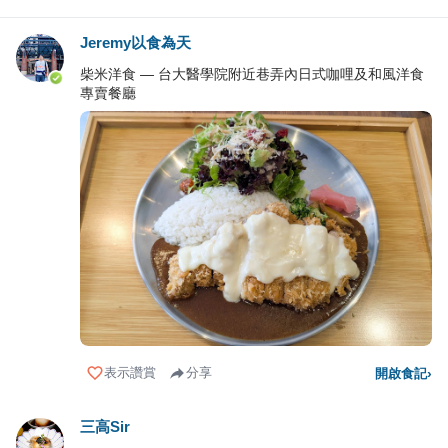
Jeremy以食為天
柴米洋食 — 台大醫學院附近巷弄內日式咖哩及和風洋食
專賣餐廳
表示讚賞
分享
開啟食記
›
三高Sir