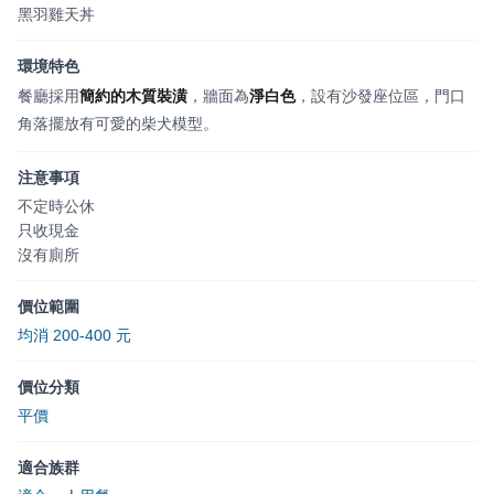
黑羽雞天丼
環境特色
餐廳採用
簡約的木質裝潢
，牆面為
淨白色
，設有沙發座位區，門口
角落擺放有可愛的柴犬模型。
注意事項
不定時公休
只收現金
沒有廁所
價位範圍
均消 200-400 元
價位分類
平價
適合族群