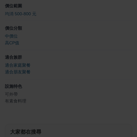
價位範圍
均消 500-800 元
價位分類
中價位
高CP值
適合族群
適合家庭聚餐
適合朋友聚餐
設施特色
可外帶
有素食料理
大家都在搜尋