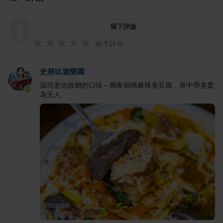
留下評論
給予評分
史努比遊樂園
深坑老街故鄉的口味～獨家焗烤麻辣臭豆腐，香中帶臭驚
為天人