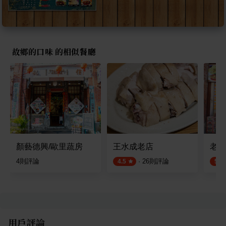
故鄉的口味 的相似餐廳
顏藝德興/歐里蔬房
王水成老店
老地
4
則評論
·
26
則評論
4.5
5.0
用戶評論