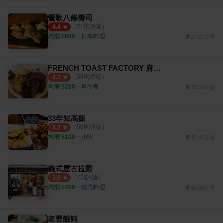
鶯歌八條壽司
（
21
則評論）
4.4
均消 $
600
・
日本料理
27.37公里
FRENCH TOAST FACTORY 府中旗艦店
（
38
則評論）
4.3
均消 $
280
・
早午餐
15.59公里
33年知高飯
（
58
則評論）
4.3
均消 $
100
・
小吃
15.41公里
義式屋古拉爵
（
7
則評論）
3.8
均消 $
400
・
義式料理
15.36公里
老曹餛飩