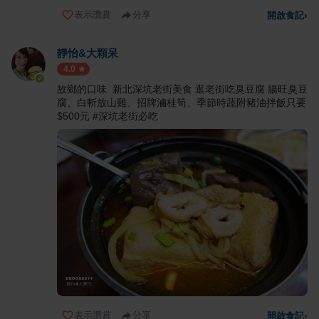
表示讚賞
分享
開啟食記
›
靜怡&大顆呆
4.0
故鄉的口味 新北深坑老街美食 逛老街吃臭豆腐 腸旺臭豆
腐、白斬放山雞、招牌滷桂筍、季節時蔬附豬油拌飯只要
$500元 #深坑老街必吃
表示讚賞
分享
開啟食記
›