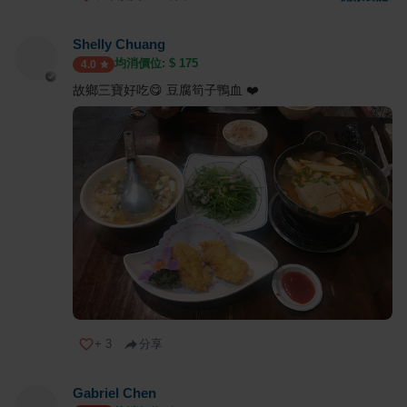
Shelly Chuang
均消價位: $
175
4.0
故鄉三寶好吃😋 豆腐筍子鴨血 ❤️
+
3
分享
Gabriel Chen