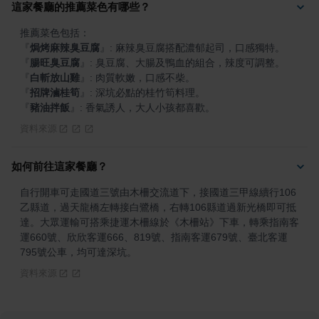
這家餐廳的推薦菜色有哪些？
『
焗烤麻辣臭豆腐
』
『
腸旺臭豆腐
』
『
白斬放山雞
』
『
招牌滷桂筍
』
『
豬油拌飯
』
: 香氣誘人，大人小孩都喜歡。
資料來源
如何前往這家餐廳？
自行開車可走國道三號由木柵交流道下，接國道三甲線續行106
乙縣道，過天龍橋左轉接白鷺橋，右轉106縣道過新光橋即可抵
達。大眾運輸可搭乘捷運木柵線於《木柵站》下車，轉乘指南客
運660號、欣欣客運666、819號、指南客運679號、臺北客運
795號公車，均可達深坑。
資料來源