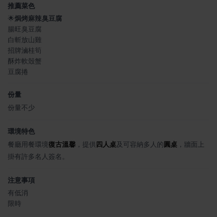
推薦菜色
🌟
焗烤麻辣臭豆腐
腸旺臭豆腐
白斬放山雞
招牌滷桂筍
酥炸軟殼蟹
豆腐捲
份量
份量不少
環境特色
餐廳用餐環境
復古溫馨
，提供
四人桌
及可容納多人的
圓桌
，牆面上
掛有許多名人簽名。
注意事項
有低消
限時