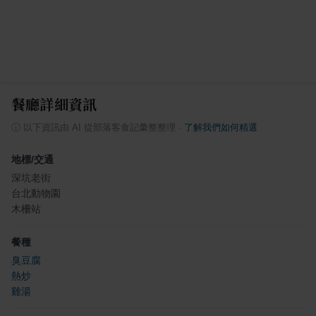
餐廳詳細資訊
ⓘ
以下資訊由 AI 從部落客食記彙整整理
·
了解我們如何精選
地標/交通
深坑老街
台北動物園
木柵站
餐種
臭豆腐
熱炒
雞湯