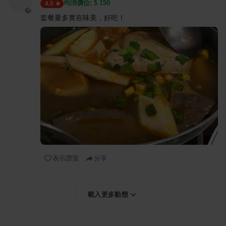
均消價位: $
150
4.5
套餐量多實在味美，好吃！
表示讚賞
分享
載入更多動態