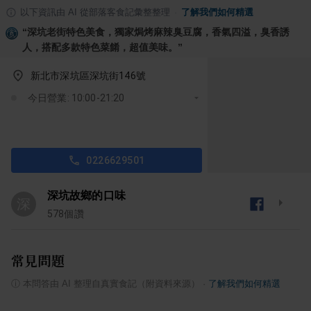
以下資訊由 AI 從部落客食記彙整整理
·
了解我們如何精選
“
深坑老街特色美食，獨家焗烤麻辣臭豆腐，香氣四溢，臭香誘
人，搭配多款特色菜餚，超值美味。
”
新北市深坑區深坑街146號
今日營業: 10:00-21:20
0226629501
深坑故鄉的口味
深
578
個讚
常見問題
ⓘ
本問答由 AI 整理自真實食記（附資料來源）
·
了解我們如何精選