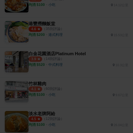
均消 $
100
・
小吃
14.12公里
港豐撈麵飯堂
（
35
則評論）
4.6
均消 $
200
・
港式料理
15.53公里
白金花園酒店Platinum Hotel
（
14
則評論）
3.9
均消 $
520
・
中式料理
10.3公里
竹林雞肉
（
60
則評論）
4.1
均消 $
100
・
小吃
9.67公里
淡水老牌阿給
（
12
則評論）
4.5
均消 $
100
・
小吃
26.04公里