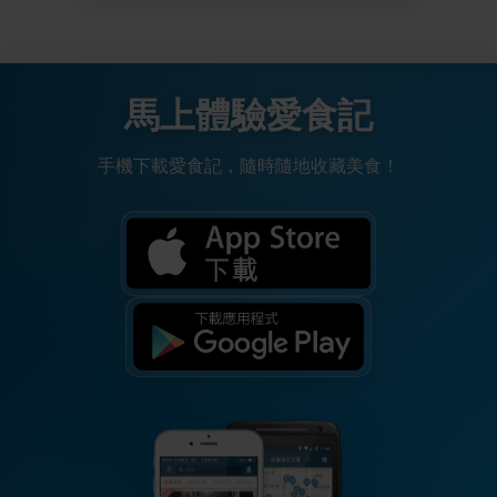
馬上體驗愛食記
手機下載愛食記，隨時隨地收藏美食！