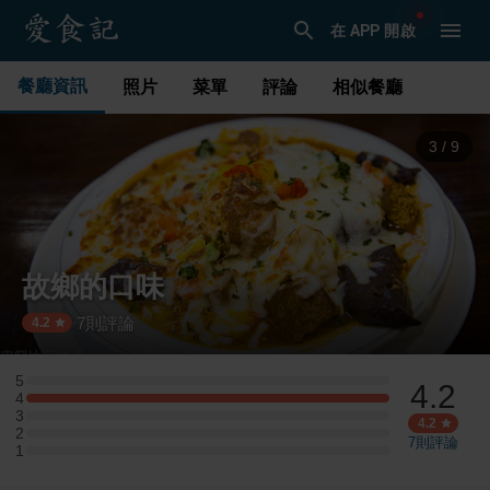
在 APP 開啟
餐廳資訊
照片
菜單
評論
相似餐廳
4
/
9
故鄉的口味
7
則評論
·
4.2
5
4.2
5 星：0 則評論
4
4 星：3 則評論
3
3 星：0 則評論
4.2
2
2 星：0 則評論
7
則評論
1
1 星：0 則評論