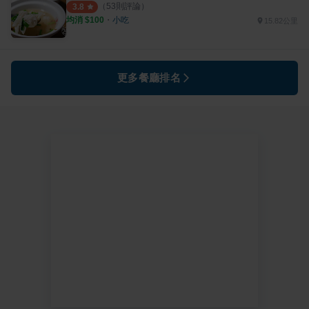
（
53
則評論）
3.8
均消 $
100
・
小吃
15.82公里
更多餐廳排名