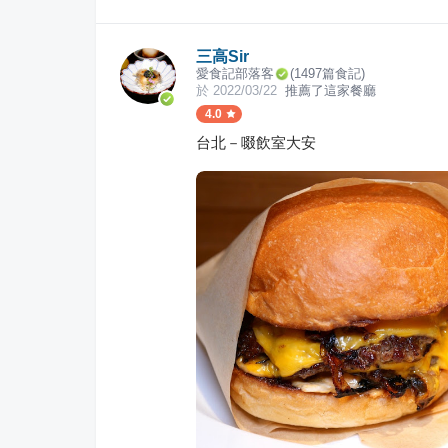
三高Sir
愛食記部落客
(
1497
篇食記)
於
2022/03/22
推薦了這家餐廳
4.0
台北－啜飲室大安