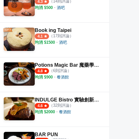
（
14
則評論）
4.3
均消 $
500
・
酒吧
Book ing Taipei
（
17
則評論）
4.1
均消 $
1500
・
酒吧
Potions Magic Bar 魔藥學餐酒館
（
6
則評論）
4.8
均消 $
900
・
餐酒館
INDULGE Bistro 實驗創新餐酒館
（
32
則評論）
4.6
均消 $
2000
・
餐酒館
BAR PUN