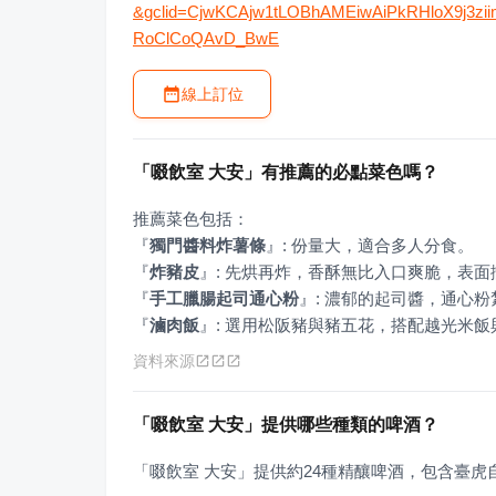
&gclid=CjwKCAjw1tLOBhAMEiwAiPkRHloX9j3
RoClCoQAvD_BwE
線上訂位
「啜飲室 大安」有推薦的必點菜色嗎？
『
獨門醬料炸薯條
』
『
炸豬皮
』
『
手工臘腸起司通心粉
』
『
滷肉飯
』
: 選用松阪豬與豬五花，搭配越光米飯
資料來源
「啜飲室 大安」提供哪些種類的啤酒？
「啜飲室 大安」提供約24種精釀啤酒，包含臺