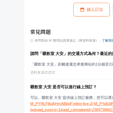
線上訂位
常見問題
ⓘ
本問答由 AI 整理自真實食記（附資料來源）
·
了解我
請問「啜飲室 大安」的交通方式為何？最近的
「啜飲室 大安」距離捷運忠孝復興站約1分鐘至2
資料來源
啜飲室 大安 是否可以進行線上預訂？
可以。啜飲室 大安 提供線上預訂服務，您可以
M_PYl4LF8oiAHmABbgF:inline-live-2/-M_PYpEiI
tw&gad_source=1&gad_campaignid=2369736