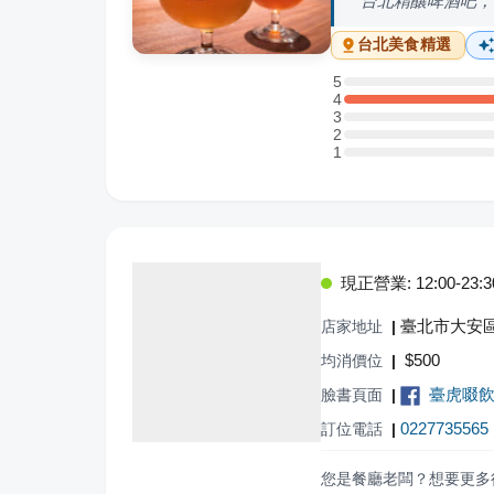
台北精釀啤酒吧，
台北
美食精選
5
5 星：0 則評論
4
4 星：7 則評論
3
3 星：0 則評論
2
2 星：0 則評論
1
1 星：0 則評論
現正營業: 12:00-23:30,
臺北市大安區
店家地址
|
$
500
均消價位
|
臺虎啜飲室
臉書頁面
|
0227735565
訂位電話
|
您是餐廳老闆？想要更多