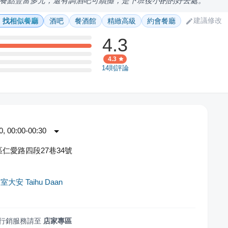
餐點豐富多元，還有調酒吧可續攤，是下班後小酌的好去處。
建議修改
找相似餐廳
酒吧
餐酒館
精緻高級
約會餐廳
4.3
4.3
14
則評論
 00:00-00:30
仁愛路四段27巷34號
大安 Taihu Daan
行銷服務請至
店家專區