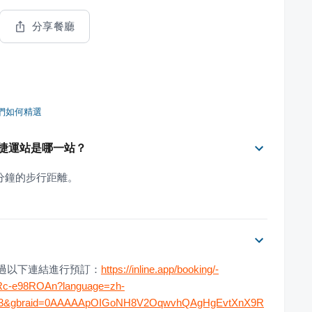
分享餐廳
們如何精選
捷運站是哪一站？
分鐘的步行距離。
透過以下連結進行預訂：
https://inline.app/booking/-
iRc-e98ROAn?language=zh-
6623&gbraid=0AAAAApOIGoNH8V2OqwvhQAgHgEvtXnX9R