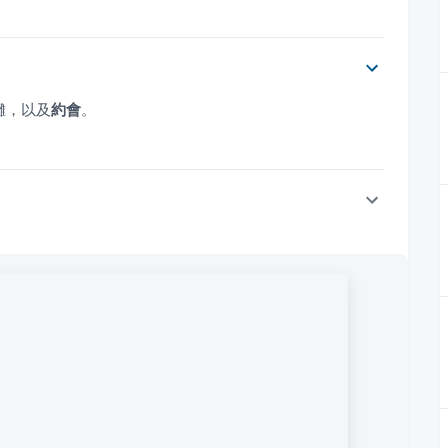
攤，以及
約會
。