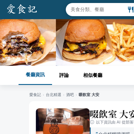
餐廳資訊
評論
相似餐廳
愛食記
›
台北
精選
›
酒吧
›
啜飲室 大安
啜飲室 大
以下資訊由 AI 從部