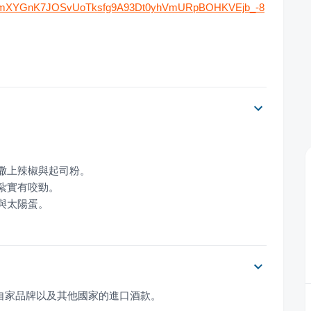
ziimXYGnK7JOSvUoTksfg9A93Dt0yhVmURpBOHKVEjb_-8
與太陽蛋。
虎自家品牌以及其他國家的進口酒款。