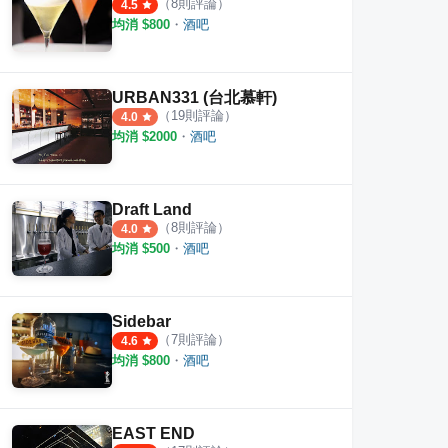
（
8
則評論）
4.5
均消 $
800
・
酒吧
URBAN331 (台北慕軒)
（
19
則評論）
4.0
均消 $
2000
・
酒吧
Draft Land
（
8
則評論）
4.0
均消 $
500
・
酒吧
Sidebar
Inn
玖酒井食事町
啜飲室
（
7
則評論）
4.6
均消 $
800
・
酒吧
·
3
則評論
·
31
則評論
4.7
4.0
EAST END