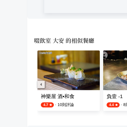
啜飲室 大安 的相似餐廳
釀啤酒餐廳
神樂屋 酒•和食
負壹 -1
評論
·
10
則評論
·
8
4.7
4.4