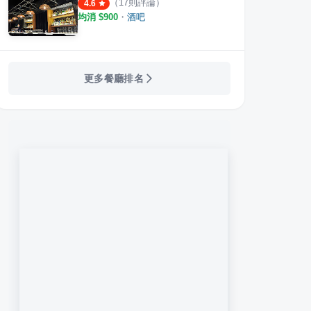
（
17
則評論）
4.6
均消 $
900
・
酒吧
更多餐廳排名