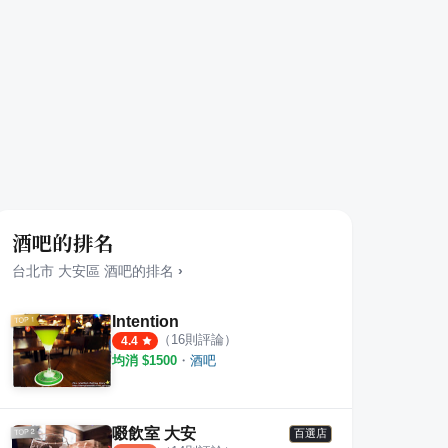
酒吧的排名
台北市
大安區
酒吧
的排名
›
Intention
（
16
則評論）
4.4
均消 $
1500
・
酒吧
啜飲室 大安
百選店