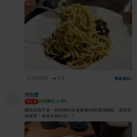
表示讚賞
分享
開啟食記
›
何怡儒
均消價位: $
400
5.0
雞肉很香不柴～拖鞋麵包外皮酥脆內部濕潤鬆軟、濃湯也
很優秀！會再光顧的店^_^