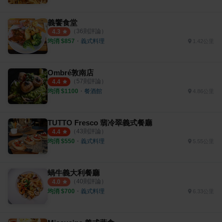
義饗食堂
（
36
則評論）
4.3
均消 $
857
・
義式料理
1.42公里
Ombré敦南店
（
57
則評論）
4.4
均消 $
1100
・
餐酒館
4.86公里
TUTTO Fresco 翡冷翠義式餐廳
（
43
則評論）
4.4
均消 $
550
・
義式料理
5.55公里
蝸牛義大利餐廳
（
40
則評論）
4.0
均消 $
700
・
義式料理
6.33公里