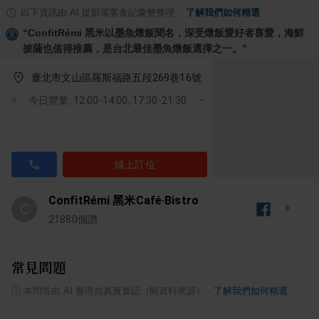
以下資訊由 AI 從部落客食記彙整整理
·
了解我們如何精選
“
ConfitRémi 黑米以墨魚燉飯聞名，深受燉飯愛好者喜愛，海鮮
披薩也值得推薦，是台北最佳墨魚燉飯選擇之一。
”
臺北市文山區羅斯福路五段269巷16號
今日營業: 12:00-14:00, 17:30-21:30
線上訂位
ConfitRémi 黑米Café‧Bistro
C
21880
個讚
常見問題
ⓘ
本問答由 AI 整理自真實食記（附資料來源）
·
了解我們如何精選