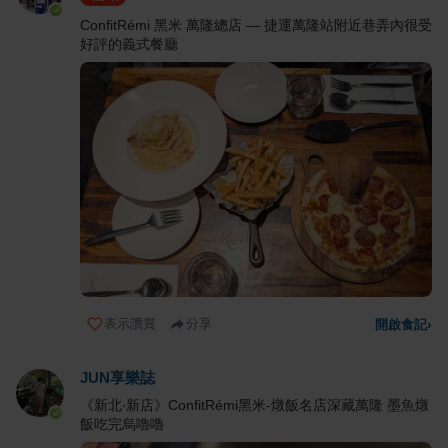
ConfitRémi 黑米 萬隆總店 — 捷運萬隆站附近巷弄內很受
好評的義式餐廳
表示讚賞
分享
開啟食記
›
JUN享樂誌
《新北‧新店》ConfitRémi黑米-燉飯名店深藏萬隆 墨魚燉
飯吃完烏嚕嚕