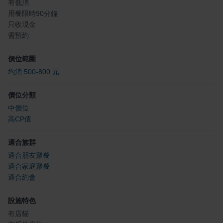
有低消
用餐限時90分鐘
只收現金
需預約
價位範圍
均消 500-800 元
價位分類
中價位
高CP值
適合族群
適合朋友聚餐
適合家庭聚餐
適合約會
設施特色
有店貓