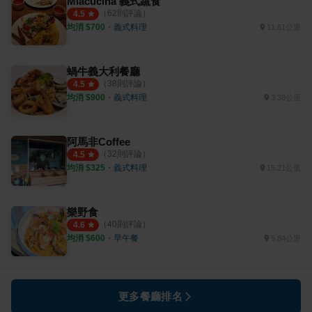
Miacucina 義式蔬食
（
62
則評論）
4.5
均消 $
700
・
義式料理
11.61公里
蝸牛義大利餐廳
（
38
則評論）
4.5
均消 $
900
・
義式料理
3.38公里
阿馬非Coffee
（
32
則評論）
4.5
均消 $
325
・
義式料理
15.21公里
樂野食
（
40
則評論）
4.6
均消 $
600
・
早午餐
5.84公里
更多餐廳排名