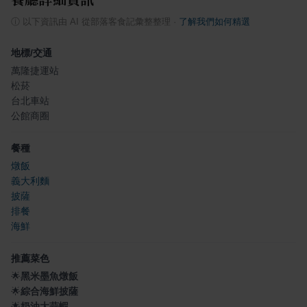
ⓘ
以下資訊由 AI 從部落客食記彙整整理
·
了解我們如何精選
地標/交通
萬隆捷運站
松菸
台北車站
公館商圈
餐種
燉飯
義大利麵
披薩
排餐
海鮮
推薦菜色
🌟
黑米墨魚燉飯
🌟
綜合海鮮披薩
🌟
奶油大蒜蝦