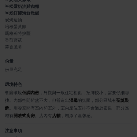
🌟
松露奶油雞肉麵
🌟
粉紅醬海鮮燉飯
炭烤透抽
培根蛋黃麵
瑪格莉特披薩
香煎蘑菇
蒜香脆薯
份量
份量充足
環境特色
餐廳環境
低調內斂
，外觀與一般住宅相似，招牌較小，需要仔細尋
找。內部空間雖然不大，但營造出
溫馨
的氛圍，部分區域有
聖誕裝
飾
。用餐空間有室內和室外，室內座位安排不會過於密集，部分區
域有
開放式廚房
。店內有
店貓
，增添了溫馨感。
注意事項