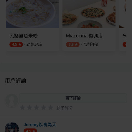
民樂旗魚米粉
Miacucina 復興店
米家廚
·
24
則評論
·
73
則評論
4.5
3.9
4.6
用戶評論
留下評論
給予評分
Jeremy以食為天
4.5