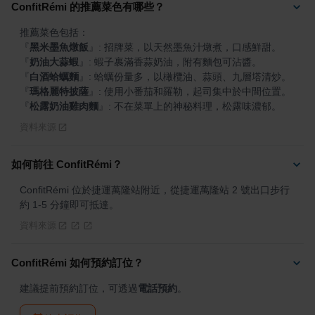
ConfitRémi 的推薦菜色有哪些？
『
黑米墨魚燉飯
』
『
奶油大蒜蝦
』
『
白酒蛤蠣麵
』
『
瑪格麗特披薩
』
『
松露奶油雞肉麵
』
: 不在菜單上的神秘料理，松露味濃郁。
資料來源
如何前往 ConfitRémi？
ConfitRémi 位於捷運萬隆站附近，從捷運萬隆站 2 號出口步行
約 1-5 分鐘即可抵達。
資料來源
ConfitRémi 如何預約訂位？
建議提前預約訂位，可透過
電話預約
。