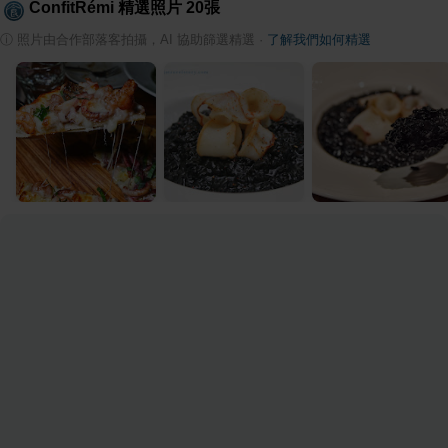
ConfitRémi
精選照片
20
張
ⓘ
照片由合作部落客拍攝，AI 協助篩選精選
·
了解我們如何精選