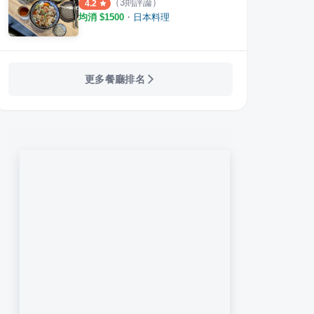
（
3
則評論）
4.2
均消 $
1500
・
日本料理
更多餐廳排名
式料理
神戶廚房
神田
·
8
則評論
·
16
則評論
4.2
1.0