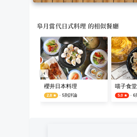
皋月當代日式料理 的相似餐廳
さん
櫻井日本料理
喵子食堂
評論
·
5
則評論
·
6
2.8
5.0