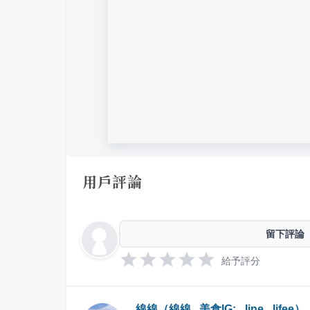
用戶評論
留下評論
給予評分
線線（線線 . 美食IG: _line_.lifee）