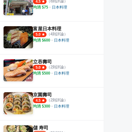
（
8
則評論）
4.5
均消 $
75
・
日本料理
富屋日本料理
（
4
則評論）
5.0
均消 $
600
・
日本料理
立吞壽司
（
2
則評論）
5.0
均消 $
500
・
日本料理
京園壽司
（
2
則評論）
4.5
均消 $
300
・
日本料理
儲 寿司