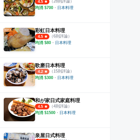
（
28
則評論）
4.5
均消 $
700
・
日本料理
彩虹日本料理
（
6
則評論）
4.5
均消 $
80
・
日本料理
歌磨日本料理
（
15
則評論）
4.2
均消 $
300
・
日本料理
和が家日式家庭料理
（
4
則評論）
4.5
均消 $
1500
・
日本料理
泉屋日式料理