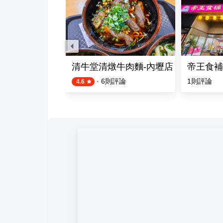
oodGood義大利麵&燉飯&焗烤
清牛堂清燉牛肉麵-內壢店
帝王食補
·
6
則評論
1
則評論
4.6