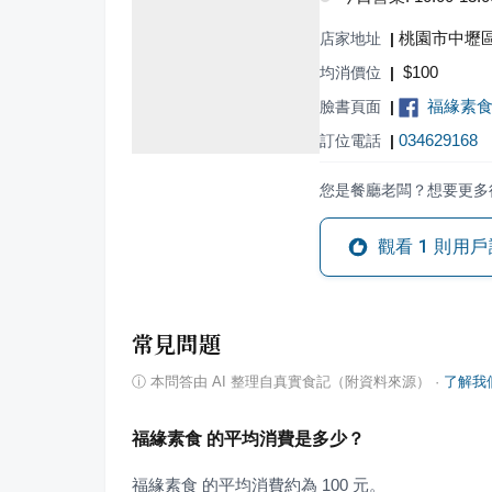
桃園市中壢區
店家地址
|
$
100
均消價位
|
福緣素
臉書頁面
|
034629168
訂位電話
|
您是餐廳老闆？想要更多
觀看
1
則用戶
常見問題
ⓘ
本問答由 AI 整理自真實食記（附資料來源）
·
了解我
福緣素食 的平均消費是多少？
福緣素食 的平均消費約為 100 元。