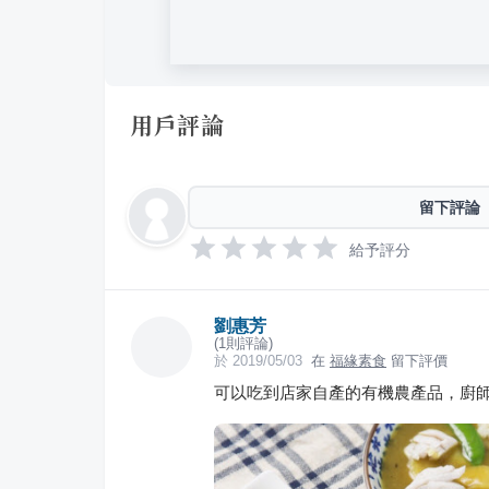
用戶評論
留下評論
給予評分
劉惠芳
(
1
則評論)
於
2019/05/03
在
福緣素食
留下評價
可以吃到店家自產的有機農產品，廚師