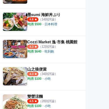
墨sumi 海鮮丼ぶり
（
14
則評論）
4.8
均消 $
500
・
日本料理
Cozzi Market 逸·市集 桃園館
（
12
則評論）
4.3
均消 $
640
・
吃到飽
山之狼便當
（
34
則評論）
4.3
均消 $
100
・
小吃
雙營涼麵
（
28
則評論）
4.5
均消 $
100
・
小吃