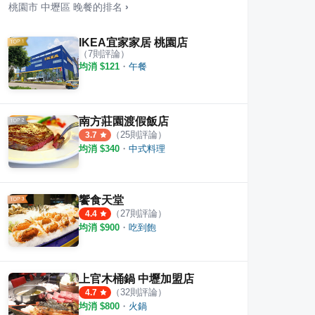
桃園市
中壢區
晚餐
的排名
›
IKEA宜家家居 桃園店
（
7
則評論）
均消 $
121
・
午餐
um滿²
眷村麵食館
第一
·
17
則評論
·
3
則評論
2
則評
3.8
南方莊園渡假飯店
（
25
則評論）
3.7
均消 $
340
・
中式料理
饗食天堂
（
27
則評論）
4.4
均消 $
900
・
吃到飽
上官木桶鍋 中壢加盟店
（
32
則評論）
4.7
均消 $
800
・
火鍋