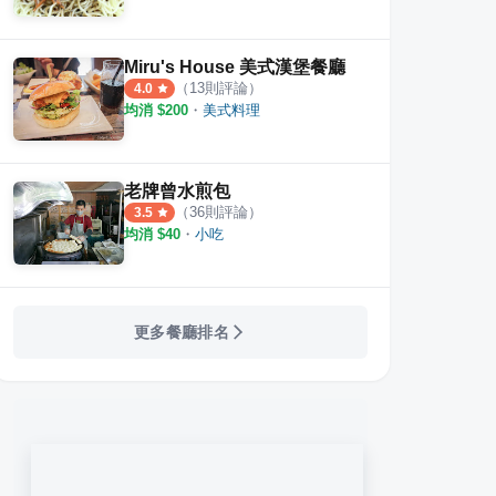
Miru's House 美式漢堡餐廳
（
13
則評論）
4.0
均消 $
200
・
美式料理
老牌曾水煎包
（
36
則評論）
3.5
均消 $
40
・
小吃
更多餐廳排名