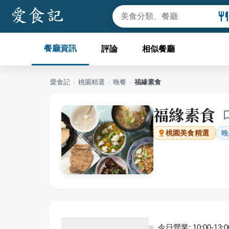
餐廳資訊
評論
相似餐廳
愛食記
›
桃園
精選
›
晚餐
›
福緣素食
福緣素食
晚
桃園
美食精選
今日營業: 10:00-13:00,