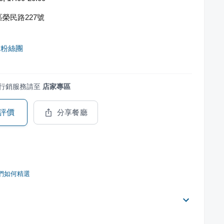
榮民路227號
食粉絲團
行銷服務請至
店家專區
評價
分享餐廳
們如何精選