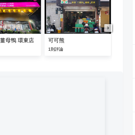
薑母鴨 環東店
可可熊
mumm
1
則評論
4.4