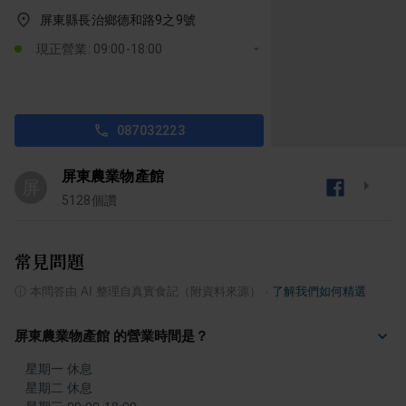
屏東縣長治鄉德和路9之9號
現正營業: 09:00-18:00
087032223
屏東農業物產館
屏
5128
個讚
常見問題
ⓘ
本問答由 AI 整理自真實食記（附資料來源）
·
了解我們如何精選
屏東農業物產館 的營業時間是？
星期一 休息

星期二 休息
