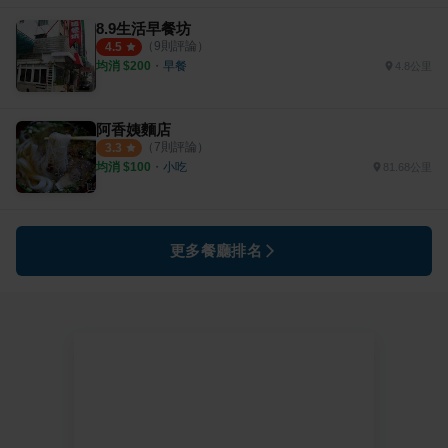
8.9生活早餐坊
（
9
則評論）
4.5
均消 $
200
・
早餐
4.8公里
阿香姨麵店
（
7
則評論）
3.3
均消 $
100
・
小吃
81.68公里
更多餐廳排名