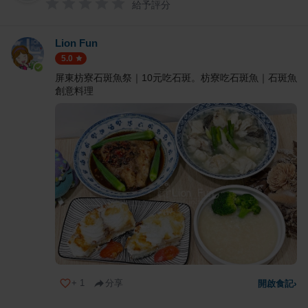
給予評分
Lion Fun
5.0
屏東枋寮石斑魚祭｜10元吃石斑。枋寮吃石斑魚｜石斑魚
創意料理
+
1
分享
開啟食記
›