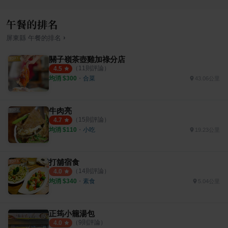
午餐的排名
›
屏東縣
午餐
的排名
關子嶺茶壺雞加祿分店
（
11
則評論）
4.5
均消 $
300
・
合菜
43.06公里
牛肉亮
（
15
則評論）
4.7
均消 $
110
・
小吃
19.23公里
打舖宿食
（
14
則評論）
4.0
均消 $
340
・
素食
5.04公里
正筠小籠湯包
（
9
則評論）
4.0