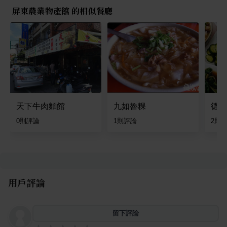
屏東農業物產館 的相似餐廳
天下牛肉麵館
九如魯粿
德豐
0
則評論
1
則評論
2
則
用戶評論
留下評論