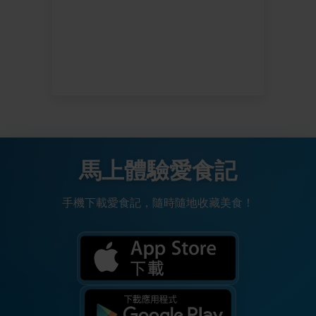
馬上體驗愛食記
手機下載愛食記，隨時隨地收藏美食！