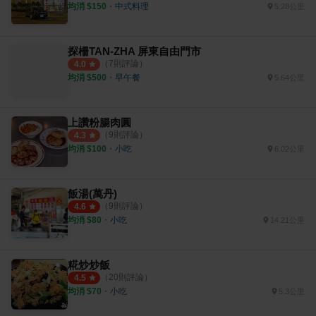
均消 $
150
・
中式料理
5.28公里
探柵TAN-ZHA 屏東自由門市
（
7
則評論）
4.0
均消 $
500
・
早午餐
5.64公里
上讚粉腸肉圓
（
9
則評論）
4.3
均消 $
100
・
小吃
6.02公里
飯湯(萬丹)
（
9
則評論）
4.6
均消 $
80
・
小吃
14.21公里
糀炒炒飯
（
20
則評論）
4.5
均消 $
70
・
小吃
5.3公里