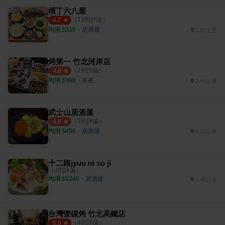
橫丁六八屋
（
13
則評論）
4.7
均消 $
310
・
居酒屋
1.59公里
烤第一 竹北河岸店
（
2
則評論）
4.0
均消 $
300
・
宵夜
2.48公里
武士山居酒屋
（
3
則評論）
4.0
均消 $
450
・
居酒屋
3.22公里
十二路jyuu ni so ji
（
3
則評論）
均消 $
1240
・
居酒屋
1.48公里
台灣壹碳烤 竹北高鐵店
（
4
則評論）
5.0