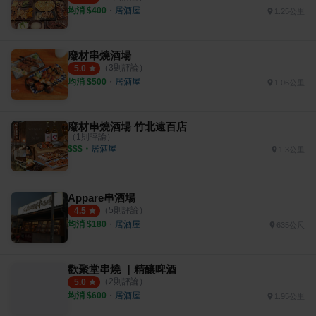
均消 $
400
・
居酒屋
1.25公里
廢材串燒酒場
（
3
則評論）
5.0
均消 $
500
・
居酒屋
1.06公里
廢材串燒酒場 竹北遠百店
（
1
則評論）
$$$
・
居酒屋
1.3公里
Appare串酒場
（
5
則評論）
4.5
均消 $
180
・
居酒屋
635公尺
歡聚堂串燒 ｜精釀啤酒
（
2
則評論）
5.0
均消 $
600
・
居酒屋
1.95公里