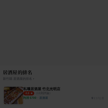
居酒屋的排名
›
新竹縣
居酒屋
的排名
私嚐居酒屋 竹北光明店
（
11
則評論）
4.6
均消 $
700
・
居酒屋
2.17公里