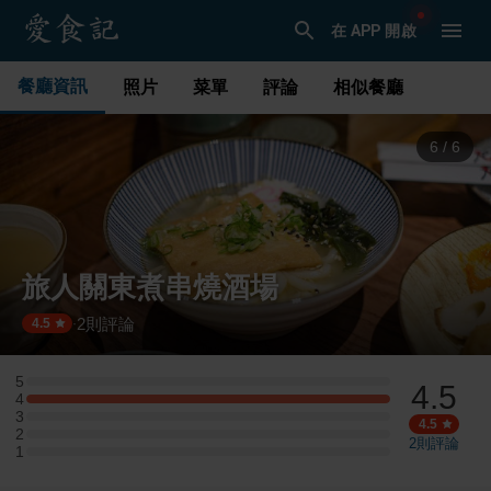
在 APP 開啟
餐廳資訊
照片
菜單
評論
相似餐廳
1
/
6
旅人關東煮串燒酒場
2
則評論
·
4.5
5
4.5
5 星：0 則評論
4
4 星：1 則評論
3
3 星：0 則評論
4.5
2
2 星：0 則評論
2
則評論
1
1 星：0 則評論