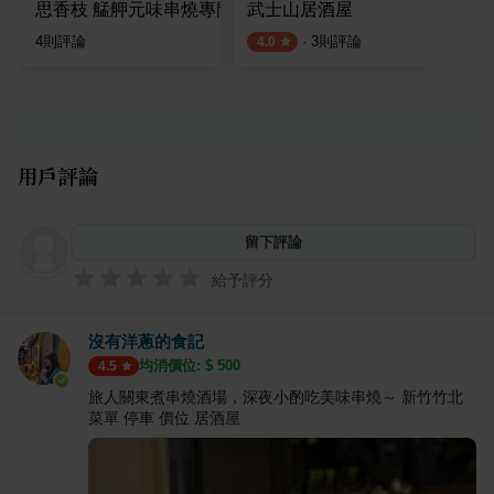
思香枝 艋舺元味串燒專門店
武士山居酒屋
4
則評論
·
3
則評論
4.0
用戶評論
留下評論
給予評分
沒有洋蔥的食記
均消價位: $
500
4.5
旅人關東煮串燒酒場，深夜小酌吃美味串燒～ 新竹竹北
菜單 停車 價位 居酒屋