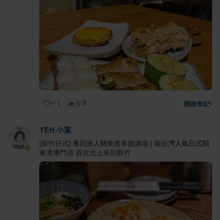
+
1
分享
開啟食記
›
YEH 小葉
[新竹日式] 雁回旅人關東煮串燒酒場 | 南台灣人氣日式關
東煮專門店 首次北上來到新竹