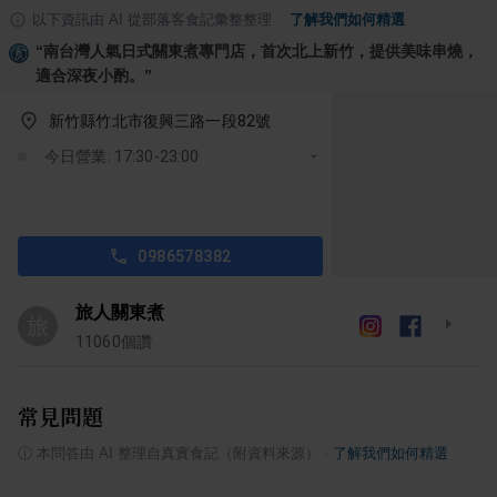
以下資訊由 AI 從部落客食記彙整整理
·
了解我們如何精選
“
南台灣人氣日式關東煮專門店，首次北上新竹，提供美味串燒，
適合深夜小酌。
”
新竹縣竹北市復興三路一段82號
今日營業: 17:30-23:00
0986578382
旅人關東煮
旅
11060
個讚
常見問題
ⓘ
本問答由 AI 整理自真實食記（附資料來源）
·
了解我們如何精選