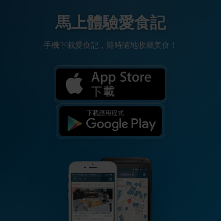
馬上體驗愛食記
手機下載愛食記，隨時隨地收藏美食！