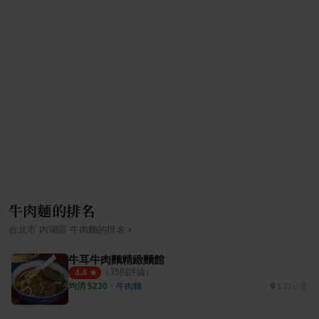
牛肉麵的排名
›
台北市
內湖區
牛肉麵
的排名
牛耳牛肉麵精緻麵館
（
35
則評論）
4.4
均消 $
230
・
牛肉麵
1.21公里