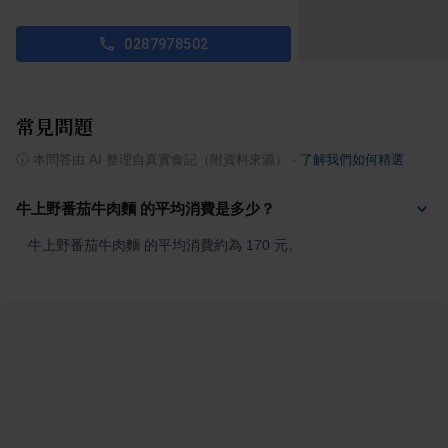
0287978502
常見問題
ⓘ
本問答由 AI 整理自真實食記（附資料來源）
·
了解我們如何精選
牛上野番茄牛肉麵 的平均消費是多少？
牛上野番茄牛肉麵 的平均消費約為 170 元。