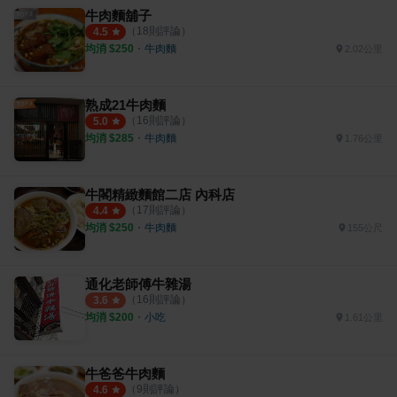
牛肉麵舖子
（
18
則評論）
4.5
均消 $
250
・
牛肉麵
2.02公里
熟成21牛肉麵
（
16
則評論）
5.0
均消 $
285
・
牛肉麵
1.76公里
牛閣精緻麵館二店 內科店
（
17
則評論）
4.4
均消 $
250
・
牛肉麵
155公尺
通化老師傅牛雜湯
（
16
則評論）
3.6
均消 $
200
・
小吃
1.61公里
牛爸爸牛肉麵
（
9
則評論）
4.6