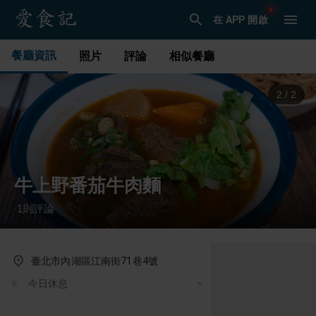
在 APP 開啟
餐廳資訊
照片
評論
相似餐廳
1
/
2
牛上野番茄牛肉麵
1
則評論
·
臺北市內湖區江南街71巷4號
今日休息