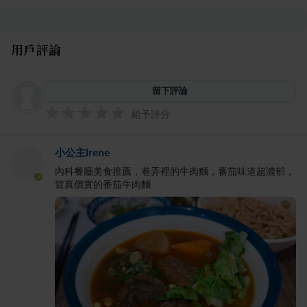
用戶評論
留下評論
給予評分
小公主Irene
內科餐廳美食推薦，巷弄裡的牛肉麵，蕃茄味道超濃郁，
貨真價實的番茄牛肉麵