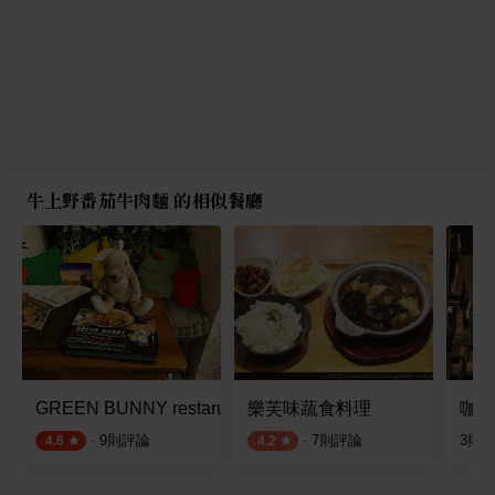
牛上野番茄牛肉麵 的相似餐廳
GREEN BUNNY restaruant
樂芙味蔬食料理
咖啡
·
9
則評論
·
7
則評論
3
則
4.6
4.2