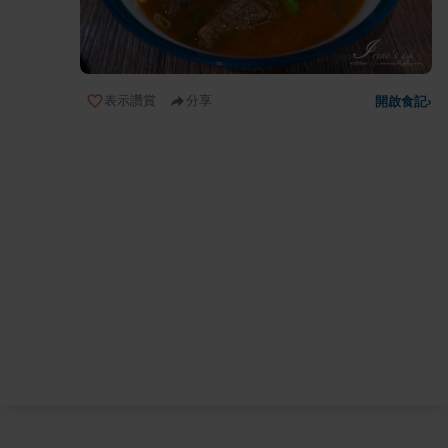
表示讚賞
分享
開啟食記
›