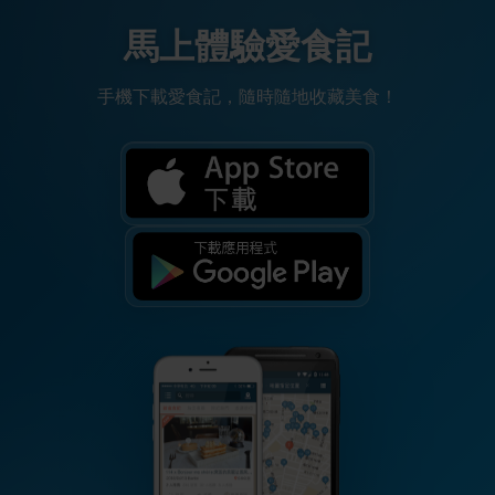
馬上體驗愛食記
手機下載愛食記，隨時隨地收藏美食！