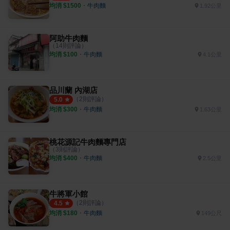
均消 $
1500
・
牛肉麵
1.92公里
阿助牛肉麵
（
14
則評論）
均消 $
100
・
牛肉麵
4.1公里
品川蘭 內湖店
（
2
則評論）
5.0
均消 $
300
・
牛肉麵
1.63公里
桃花源記牛肉麵專門店
（
3
則評論）
均消 $
400
・
牛肉麵
2.5公里
牛將軍小館
（
2
則評論）
4.5
均消 $
180
・
牛肉麵
149公尺