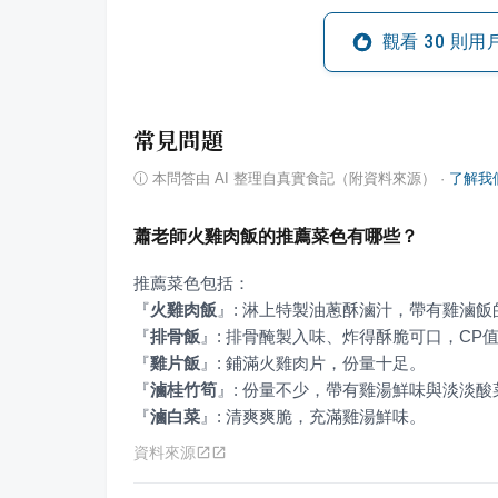
觀看
30
則用
常見問題
ⓘ
本問答由 AI 整理自真實食記（附資料來源）
·
了解我
蕭老師火雞肉飯的推薦菜色有哪些？
『
火雞肉飯
』
『
排骨飯
』
『
雞片飯
』
『
滷桂竹筍
』
『
滷白菜
』
: 清爽爽脆，充滿雞湯鮮味。
資料來源