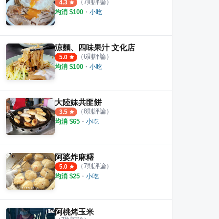
（
7
則評論）
4.3
均消 $
100
・
小吃
涼麵、四味果汁 文化店
（
6
則評論）
5.0
均消 $
100
・
小吃
大陸妹共匪餅
火雞肉飯
嘉義公園火雞肉飯
東門
（
8
則評論）
3.5
均消 $
65
・
小吃
·
53
則評論
·
10
則評論
4.5
3.0
阿婆炸麻糬
（
7
則評論）
5.0
均消 $
25
・
小吃
阿桃烤玉米