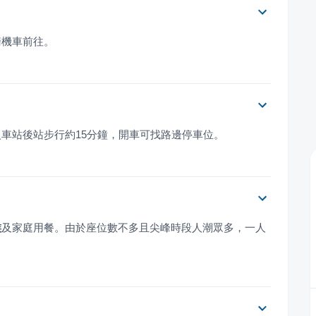
騎機車前往。
車站後站步行約15分鐘，開車可找路邊停車位。
族
及家庭用餐。由於座位數不多且尖峰時段人潮眾多，一人