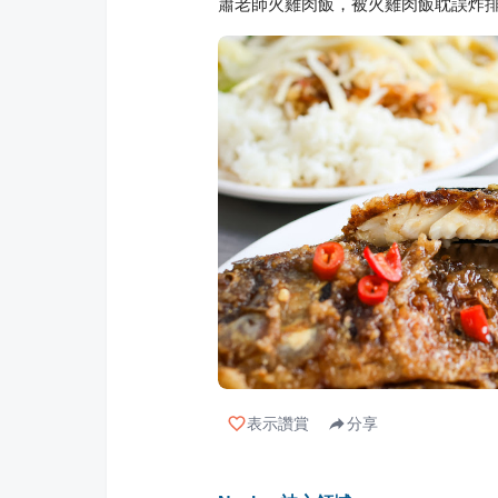
蕭老師火雞肉飯，被火雞肉飯耽誤炸
表示讚賞
分享