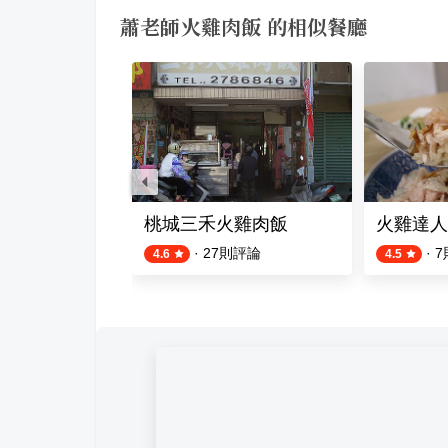
蕭老師火雞肉飯 的相似餐廳
肉飯
桃城三禾火雞肉飯
火雞達人
則評論
·
27
則評論
·
7
4.6
4.5