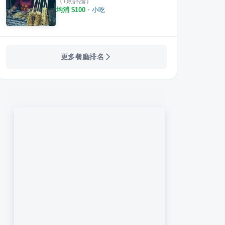
（
7
則評論）
均消 $
100
・
小吃
更多餐廳排名