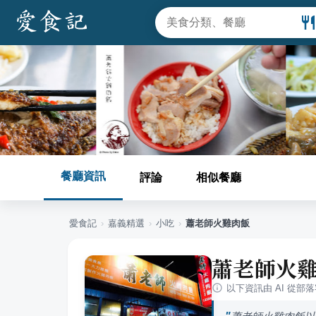
餐廳資訊
評論
相似餐廳
愛食記
›
嘉義
精選
›
小吃
›
蕭老師火雞肉飯
蕭老師火
以下資訊由 AI 從部