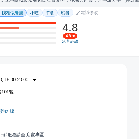
美味的雞肉飯和酥脆炸排骨聞名，在地人推薦，且停車方便，是嘉
建議修改
找相似餐廳
小吃
午餐
晚餐
4.8
4.8
30
則評論
 16:00-20:00
101號
火雞肉飯
行銷服務請至
店家專區