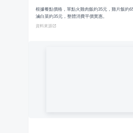
根據餐點價格，單點火雞肉飯約35元，雞片飯約65-
滷白菜約35元，整體消費平價實惠。
資料來源