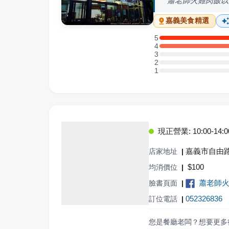
蕭老師火雞肉飯以
嘉義
美食精選
5
5 星：8 則評論
4
4 星：5 則評論
3
3 星：0 則評論
2
2 星：0 則評論
1
1 星：0 則評論
現正營業: 10:00-14:00,
嘉義市自由路
店家地址
|
$
100
均消價位
|
蕭老師
臉書頁面
|
052326836
訂位電話
|
您是餐廳老闆？想要更多