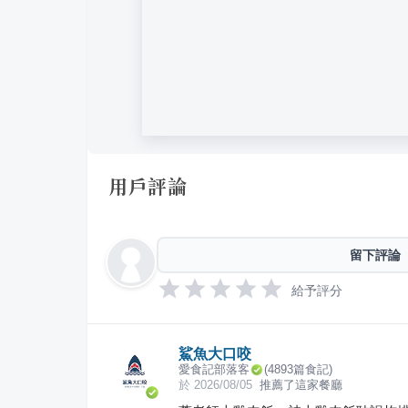
用戶評論
留下評論
給予評分
鯊魚大口咬
愛食記部落客
(
4893
篇食記)
於
2026/08/05
推薦了這家餐廳