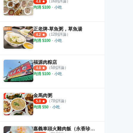
（
16
則評論）
4.6
均消 $
100
・
小吃
正老牌-草魚粥，草魚湯
（
12
則評論）
4.2
均消 $
100
・
小吃
福源肉粽店
（
5
則評論）
4.0
均消 $
100
・
小吃
金馬肉粥
（
7
則評論）
5.0
均消 $
50
・
小吃
嘉義車頭火雞肉飯（永香珍食堂）