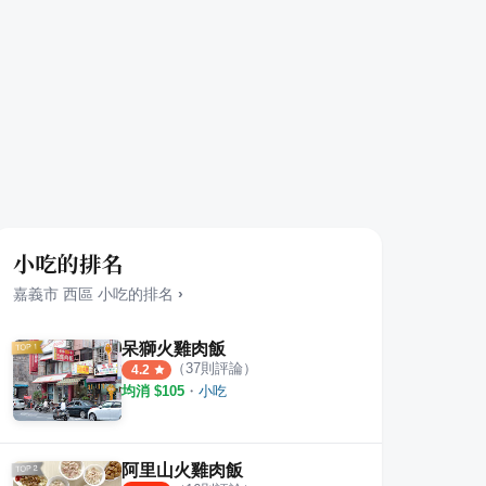
小吃的排名
嘉義市
西區
小吃
的排名
›
呆獅火雞肉飯
（
37
則評論）
4.2
均消 $
105
・
小吃
阿里山火雞肉飯