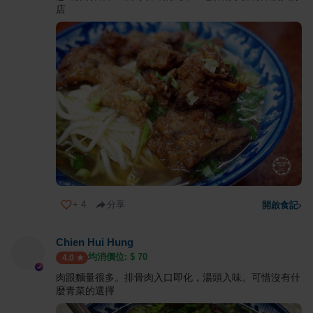
店
+
4
分享
開啟食記
›
Chien Hui Hung
均消價位: $
70
4.0
肉跟麵量很多。排骨肉入口即化，湯頭入味。可惜沒有什
麼青菜的選擇