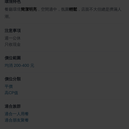
環境特色
餐廳環境
簡潔明亮
，空間適中，氛圍
輕鬆
，店面不大但總是擠滿人
潮。
注意事項
週一公休
只收現金
價位範圍
均消 200-400 元
價位分類
平價
高CP值
適合族群
適合一人用餐
適合朋友聚餐