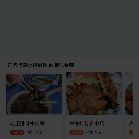
正老牌清水排骨麵 的相似餐廳
老趙排骨牛肉麵
東海排骨台中店
黑肉
·
6
則評論
·
4
則評論
4.5
4.0
3.5