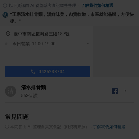
以下資訊由 AI 從部落客食記彙整整理
·
了解我們如何精選
“
正宗清水排骨麵，湯鮮味美，肉質軟嫩，市區就能品嚐，方便快
捷。
”
臺中市南區復興路三段187號
今日營業: 11:00-19:00
0425233704
清水排骨麵
清
553
個讚
常見問題
ⓘ
本問答由 AI 整理自真實食記（附資料來源）
·
了解我們如何精選