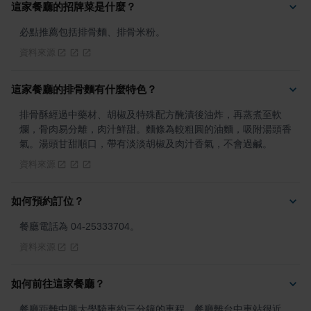
這家餐廳的招牌菜是什麼？
必點推薦包括排骨麵、排骨米粉。
資料來源
這家餐廳的排骨麵有什麼特色？
排骨酥經過中藥材、胡椒及特殊配方醃漬後油炸，再蒸煮至軟
爛，骨肉易分離，肉汁鮮甜。麵條為較粗圓的油麵，吸附湯頭香
氣。湯頭甘甜順口，帶有淡淡胡椒及肉汁香氣，不會過鹹。
資料來源
如何預約訂位？
餐廳電話為 04-25333704。
資料來源
如何前往這家餐廳？
餐廳距離中興大學騎車約三分鐘的車程。餐廳離台中車站很近，