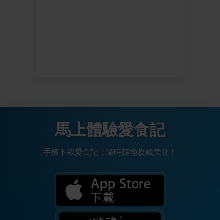
馬上體驗愛食記
手機下載愛食記，隨時隨地收藏美食！