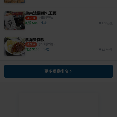
越南法國麵包工藝
（
45
則評論）
4.7
均消 $
85
・
小吃
1.35公里
李海魯肉飯
（
27
則評論）
4.3
均消 $
100
・
小吃
1.37公里
更多餐廳排名