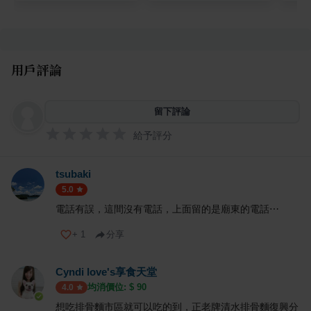
用戶評論
留下評論
給予評分
tsubaki
5.0
電話有誤，這間沒有電話，上面留的是廟東的電話⋯
+
1
分享
Cyndi love's享食天堂
均消價位: $
90
4.0
想吃排骨麵市區就可以吃的到，正老牌清水排骨麵復興分