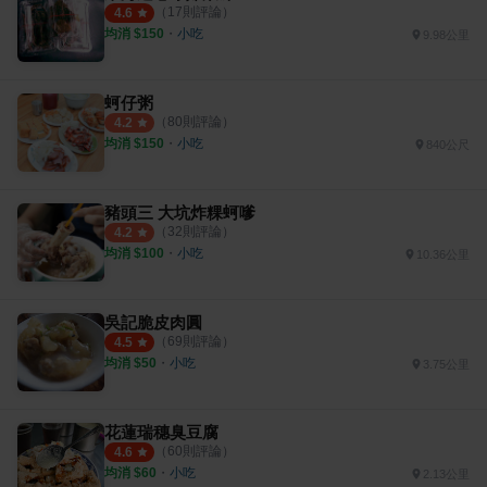
（
17
則評論）
4.6
均消 $
150
・
小吃
9.98公里
蚵仔粥
（
80
則評論）
4.2
均消 $
150
・
小吃
840公尺
豬頭三 大坑炸粿蚵嗲
（
32
則評論）
4.2
均消 $
100
・
小吃
10.36公里
吳記脆皮肉圓
（
69
則評論）
4.5
均消 $
50
・
小吃
3.75公里
花蓮瑞穗臭豆腐
（
60
則評論）
4.6
均消 $
60
・
小吃
2.13公里