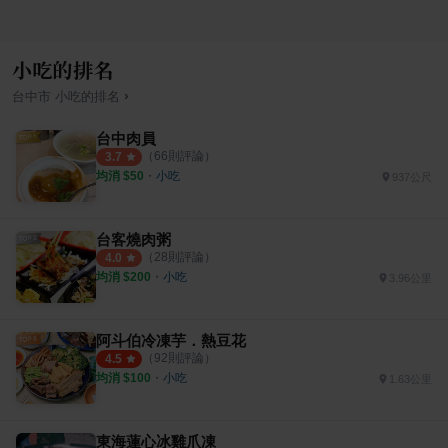
小吃的排名
›
台中市
小吃
的排名
台中肉員
（
66
則評論）
3.7
均消 $
50
・
小吃
937公尺
台客燒肉粥
（
28
則評論）
4.0
均消 $
200
・
小吃
3.96公里
阿斗伯冷凍芋．熱豆花
（
92
則評論）
4.5
均消 $
100
・
小吃
1.63公里
東海蓮心冰雞爪凍