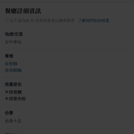
餐廳詳細資訊
ⓘ
以下資訊由 AI 從部落客食記彙整整理
·
了解我們如何精選
地標/交通
台中車站
餐種
排骨麵
排骨酥麵
推薦菜色
🌟
排骨麵
🌟
排骨米粉
份量
份量十足