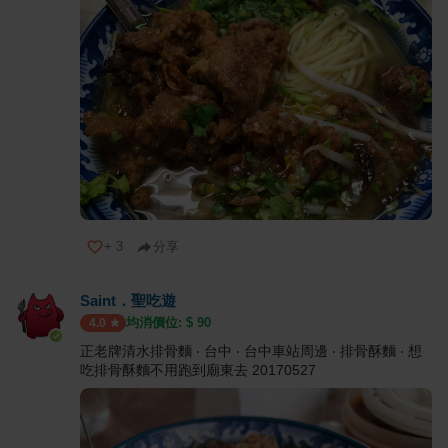
+
3
分享
Saint．聖吃遊
均消價位: $
90
4.0
正老牌清水排骨麵 ‧ 台中 ‧ 台中車站周邊 ‧ 排骨酥麵 ‧ 想
吃排骨酥麵不用跑到廟東去 20170527