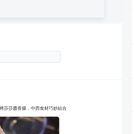
，焗烤莎莎醬香腸，中西食材巧妙結合