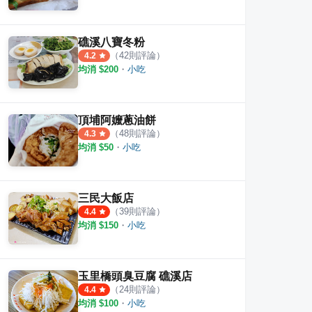
礁溪八寶冬粉
（
42
則評論）
4.2
均消 $
200
・
小吃
頂埔阿嬤蔥油餅
（
48
則評論）
4.3
均消 $
50
・
小吃
三民大飯店
（
39
則評論）
4.4
均消 $
150
・
小吃
玉里橋頭臭豆腐 礁溪店
（
24
則評論）
4.4
均消 $
100
・
小吃