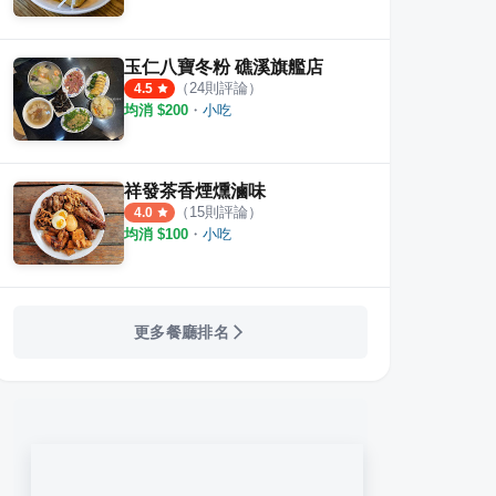
玉仁八寶冬粉 礁溪旗艦店
（
24
則評論）
4.5
均消 $
200
・
小吃
祥發茶香煙燻滷味
（
15
則評論）
4.0
均消 $
100
・
小吃
更多餐廳排名