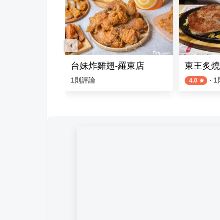
圓 羅東夜市民權店
台妹炸雞翅-羅東店
東王炙燒
評論
1
則評論
·
1
4.0