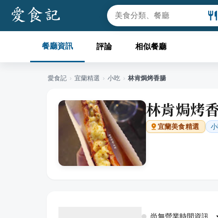
餐廳資訊
評論
相似餐廳
愛食記
›
宜蘭
精選
›
小吃
›
林肯焗烤香腸
林肯焗烤
小
宜蘭
美食精選
尚無營業時間資訊