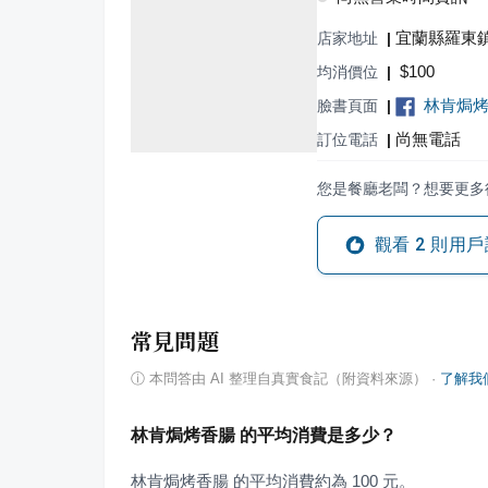
宜蘭縣羅東鎮
店家地址
|
$
100
均消價位
|
林肯焗
臉書頁面
|
尚無電話
訂位電話
|
您是餐廳老闆？想要更多
觀看
2
則用戶
常見問題
ⓘ
本問答由 AI 整理自真實食記（附資料來源）
·
了解我
林肯焗烤香腸 的平均消費是多少？
林肯焗烤香腸 的平均消費約為 100 元。