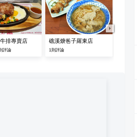
牛排專賣店
礁溪焿爸子羅東店
王老吉
則評論
1
則評論
5.0