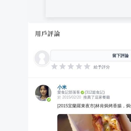
用戶評論
留下評論
給予評分
小米
愛食記部落客
(
312
篇食記)
於
2015/02/20
推薦了這家餐廳
[2015宜蘭羅東夜市]林肯焗烤香腸