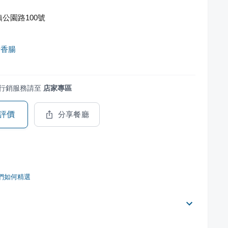
公園路100號
烤香腸
行銷服務請至
店家專區
評價
分享餐廳
們如何精選