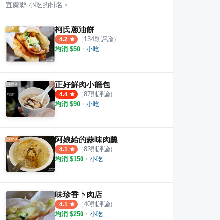
宜蘭縣
小吃
的排名
›
柯氏蔥油餅
（
134
則評論）
4.2
均消 $
50
・
小吃
懷舊滷味
公園貳拾號 甜湯.冰品
宜蘭
·
14
則評論
·
15
則評論
4.1
4.8
正好鮮肉小籠包
（
87
則評論）
4.4
均消 $
90
・
小吃
阿娘給的蒜味肉羹
（
83
則評論）
4.1
均消 $
150
・
小吃
味珍香卜肉店
（
40
則評論）
4.1
均消 $
250
・
小吃