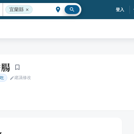
宜蘭縣
登入
香腸
建議修改
吃