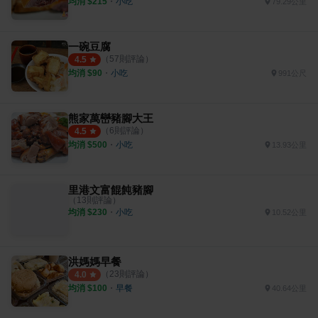
均消 $
215
・
小吃
79.29公里
一碗豆腐
（
57
則評論）
4.5
均消 $
90
・
小吃
991公尺
熊家萬巒豬腳大王
（
6
則評論）
4.5
均消 $
500
・
小吃
13.93公里
里港文富餛飩豬腳
（
13
則評論）
均消 $
230
・
小吃
10.52公里
洪媽媽早餐
（
23
則評論）
4.0
均消 $
100
・
早餐
40.64公里