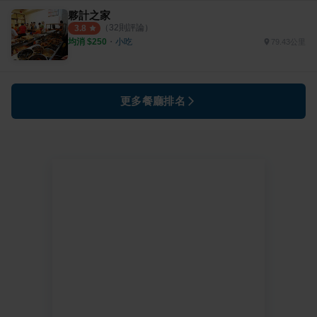
夥計之家
（
32
則評論）
3.8
均消 $
250
・
小吃
79.43公里
更多餐廳排名