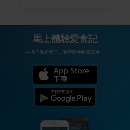
馬上體驗愛食記
手機下載愛食記，隨時隨地收藏美食！