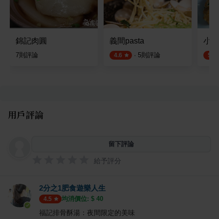
錦記肉圓
義間pasta
小叮
7
則評論
·
5
則評論
4.6
5.0
用戶評論
留下評論
給予評分
2分之1肥食遊樂人生
均消價位: $
40
4.5
福記排骨酥湯：夜間限定的美味