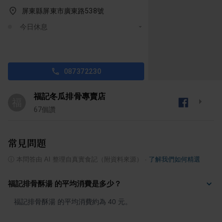
屏東縣屏東市廣東路538號
今日休息
087372230
福記冬瓜排骨專賣店
福
67
個讚
常見問題
ⓘ
本問答由 AI 整理自真實食記（附資料來源）
·
了解我們如何精選
福記排骨酥湯 的平均消費是多少？
福記排骨酥湯 的平均消費約為 40 元。