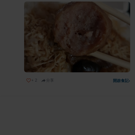
+
2
分享
開啟食記
›