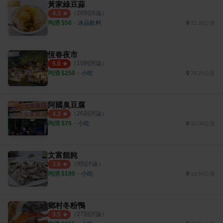
黃家綠豆蒜
（
28
則評論）
4.3
均消 $
50
・
冰品飲料
71.26公里
恆春夜市
（
10
則評論）
5.0
均消 $
250
・
小吃
79.25公里
阿國臭豆腐
（
26
則評論）
4.3
均消 $
70
・
小吃
10.06公里
文富餛飩
（
9
則評論）
3.6
均消 $
190
・
小吃
10.54公里
鄉村冬粉鴨
（
27
則評論）
3.5