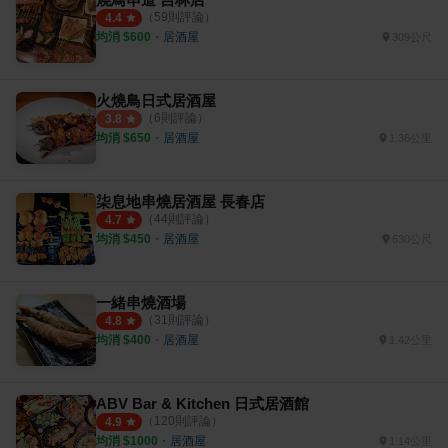
（
59
則評論）
4.4
均消 $
600
・
居酒屋
309公尺
火燒鳥日式居酒屋
（
6
則評論）
3.8
均消 $
650
・
居酒屋
1.36公里
柒息地串燒居酒屋 長春店
（
44
則評論）
4.7
均消 $
450
・
居酒屋
630公尺
一緒串燒酒場
（
31
則評論）
4.8
均消 $
400
・
居酒屋
1.42公里
ABV Bar & Kitchen 日式居酒館
（
120
則評論）
4.9
均消 $
1000
・
居酒屋
1.14公里