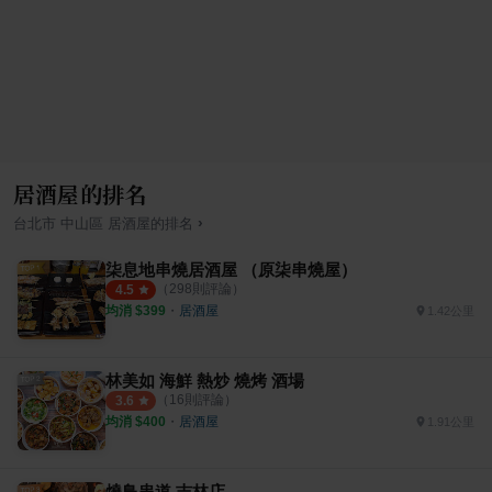
居酒屋的排名
›
台北市
中山區
居酒屋
的排名
柒息地串燒居酒屋 （原柒串燒屋）
（
298
則評論）
4.5
均消 $
399
・
居酒屋
1.42公里
林美如 海鮮 熱炒 燒烤 酒場
（
16
則評論）
3.6
均消 $
400
・
居酒屋
1.91公里
燒鳥串道 吉林店