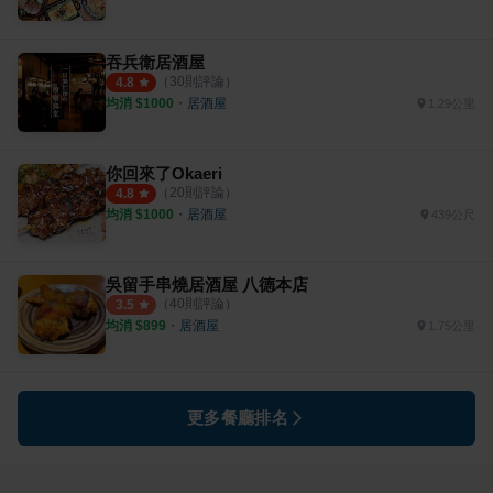
吞兵衛居酒屋
（
30
則評論）
4.8
均消 $
1000
・
居酒屋
1.29公里
你回來了Okaeri
（
20
則評論）
4.8
均消 $
1000
・
居酒屋
439公尺
吳留手串燒居酒屋 八德本店
（
40
則評論）
3.5
均消 $
899
・
居酒屋
1.75公里
更多餐廳排名