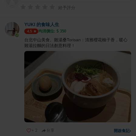
給予評分
YUKI 的食味人生
均消價位: $
350
4.5
台北中山美食。雞湯桑Torisan：清雅櫻花柚子香，暖心
雞湯拉麵的日法創意料理！
+
2
分享
開啟食記
›