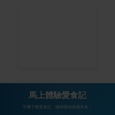
馬上體驗愛食記
手機下載愛食記，隨時隨地收藏美食！