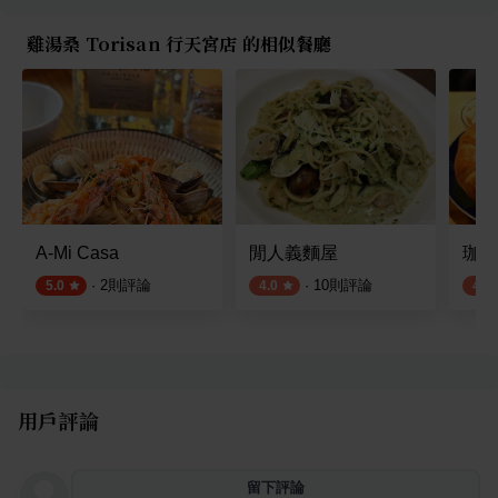
雞湯桑 Torisan 行天宮店 的相似餐廳
A-Mi Casa
閒人義麵屋
珈琲
·
2
則評論
·
10
則評論
5.0
4.0
4.2
用戶評論
留下評論