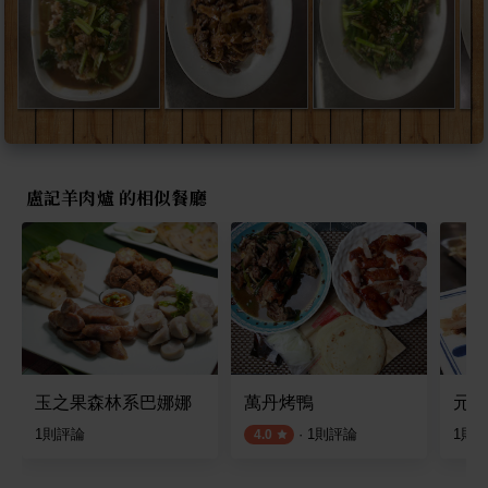
盧記羊肉爐 的相似餐廳
玉之果森林系巴娜娜
萬丹烤鴨
元藝
1
則評論
·
1
則評論
1
則
4.0