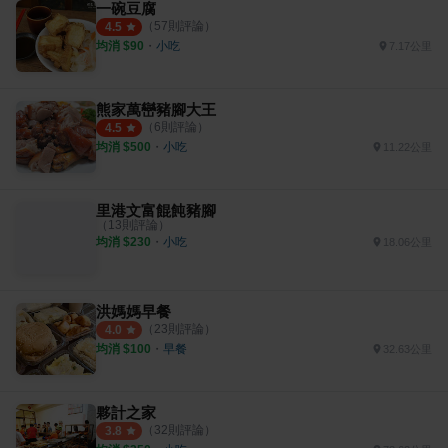
一碗豆腐
（
57
則評論）
4.5
均消 $
90
・
小吃
7.17公里
熊家萬巒豬腳大王
（
6
則評論）
4.5
均消 $
500
・
小吃
11.22公里
里港文富餛飩豬腳
（
13
則評論）
均消 $
230
・
小吃
18.06公里
洪媽媽早餐
（
23
則評論）
4.0
均消 $
100
・
早餐
32.63公里
夥計之家
（
32
則評論）
3.8