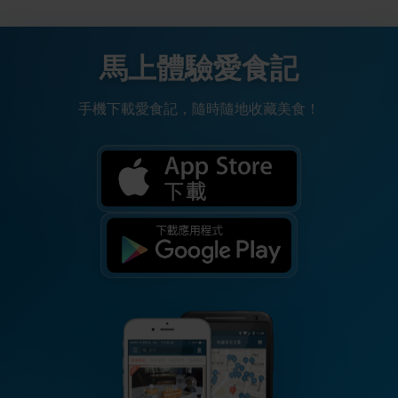
馬上體驗愛食記
手機下載愛食記，隨時隨地收藏美食！