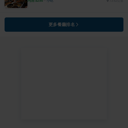
均消 $
250
・
小吃
73.62公里
更多餐廳排名