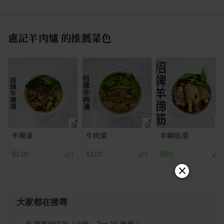
盧記羊肉爐
的推薦菜色
牛雜湯
牛肉湯
羊腳筋湯
$100
$100
$90
1
2
2
大家都在搜尋
🔎 屏東地區的『小吃』Top 15 推薦！