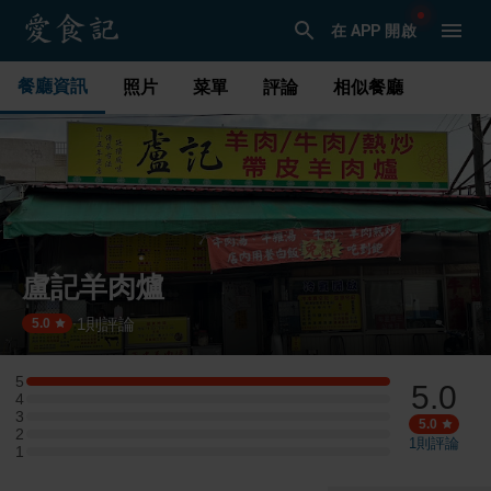
在 APP 開啟
餐廳資訊
照片
菜單
評論
相似餐廳
盧記羊肉爐
1
則評論
·
5.0
5
5.0
5 星：1 則評論
4
4 星：0 則評論
3
3 星：0 則評論
5.0
2
2 星：0 則評論
1
則評論
1
1 星：0 則評論