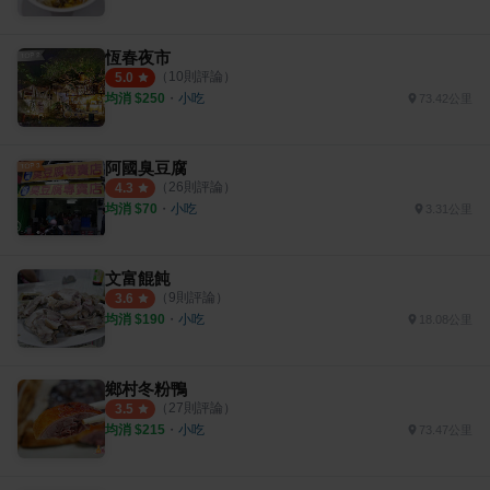
恆春夜市
（
10
則評論）
5.0
均消 $
250
・
小吃
73.42公里
阿國臭豆腐
（
26
則評論）
4.3
均消 $
70
・
小吃
3.31公里
文富餛飩
（
9
則評論）
3.6
均消 $
190
・
小吃
18.08公里
鄉村冬粉鴨
（
27
則評論）
3.5
均消 $
215
・
小吃
73.47公里