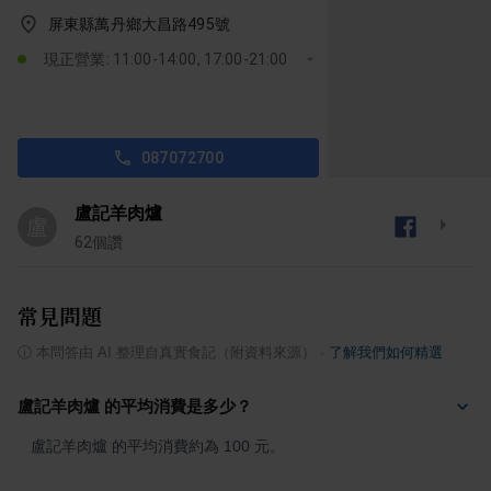
屏東縣萬丹鄉大昌路495號
現正營業: 11:00-14:00, 17:00-21:00
087072700
盧記羊肉爐
盧
62
個讚
常見問題
ⓘ
本問答由 AI 整理自真實食記（附資料來源）
·
了解我們如何精選
盧記羊肉爐 的平均消費是多少？
盧記羊肉爐 的平均消費約為 100 元。