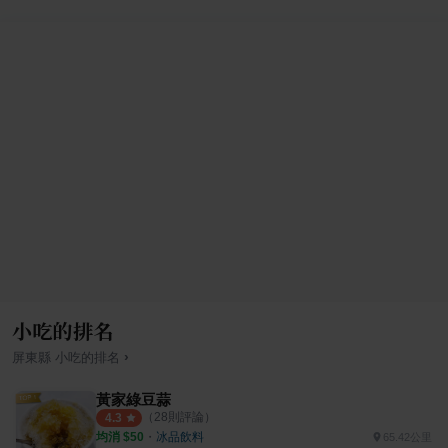
小吃的排名
›
屏東縣
小吃
的排名
黃家綠豆蒜
（
28
則評論）
4.3
均消 $
50
・
冰品飲料
65.42公里