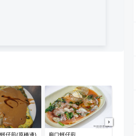
蚵仔煎(原橋邊)
廟口蚵仔煎
中華 