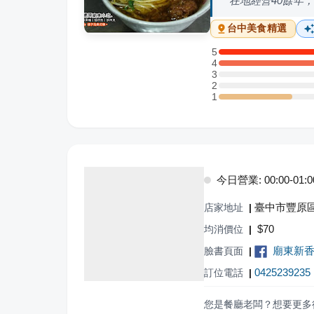
在地經營40餘年
台中
美食精選
5
5 星：3 則評論
4
4 星：2 則評論
3
3 星：0 則評論
2
2 星：0 則評論
1
1 星：1 則評論
今日營業: 00:00-01:00,
臺中市豐原區
店家地址
|
$
70
均消價位
|
廟東新
臉書頁面
|
0425239235
訂位電話
|
您是餐廳老闆？想要更多