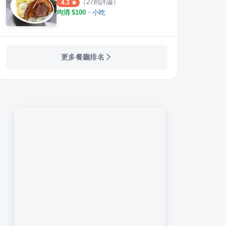
（
27
則評論）
4.3
均消 $
100
・
小吃
更多餐廳排名