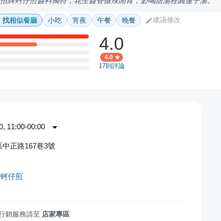
，招牌蚵仔煎醬料獨特，花生醬香微辣開胃，必喝甜湯桂圓蓮子湯。
建議修改
找相似餐廳
小吃
宵夜
午餐
晚餐
4.0
4.0
17
則評論
 11:00-00:00
中正路167巷3號
香蚵仔煎
行銷服務請至
店家專區