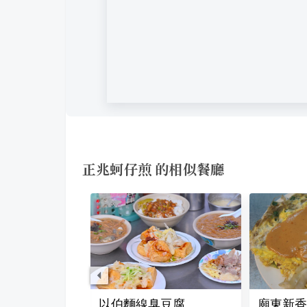
正兆蚵仔煎 的相似餐廳
煎
以伯麵線臭豆腐
廟東新香