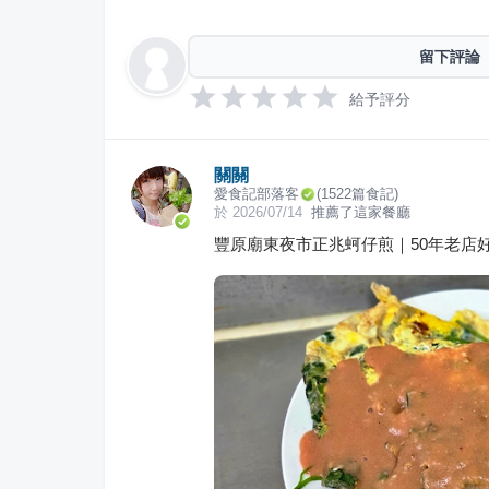
留下評論
給予評分
關關
愛食記部落客
(
1522
篇食記)
於
2026/07/14
推薦了這家餐廳
豐原廟東夜市正兆蚵仔煎｜50年老店