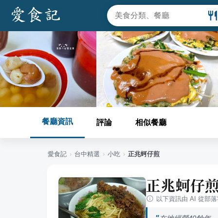
餐廳資訊
評論
相似餐廳
愛食記
›
台中
精選
›
小吃
›
正兆蚵仔煎
正兆蚵仔
以下資訊由 AI 從部