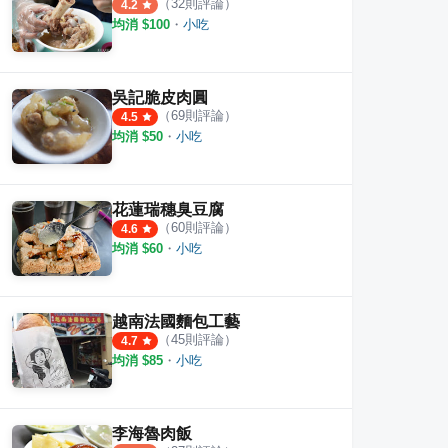
（
32
則評論）
4.2
·
6
則評論
均消 $
100
・
小吃
·
13
則評論
4.1
4.8
吳記脆皮肉圓
（
69
則評論）
4.5
均消 $
50
・
小吃
花蓮瑞穗臭豆腐
（
60
則評論）
4.6
均消 $
60
・
小吃
越南法國麵包工藝
（
45
則評論）
4.7
均消 $
85
・
小吃
李海魯肉飯