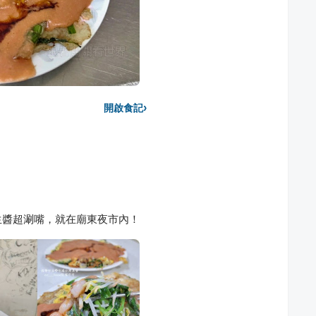
›
開啟食記
生醬超涮嘴，就在廟東夜市內！