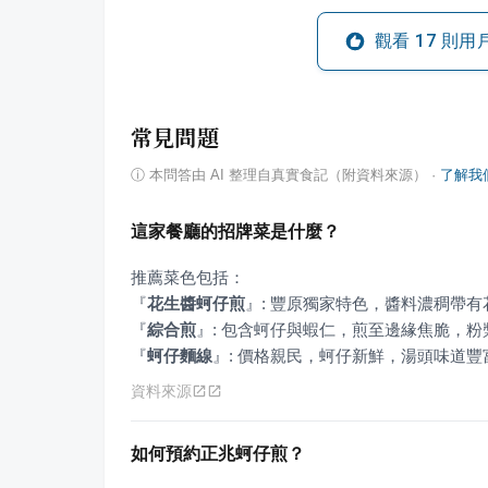
觀看
17
則用
常見問題
ⓘ
本問答由 AI 整理自真實食記（附資料來源）
·
了解我
這家餐廳的招牌菜是什麼？
『
花生醬蚵仔煎
』
『
綜合煎
』
『
蚵仔麵線
』
: 價格親民，蚵仔新鮮，湯頭味道豐
資料來源
如何預約正兆蚵仔煎？