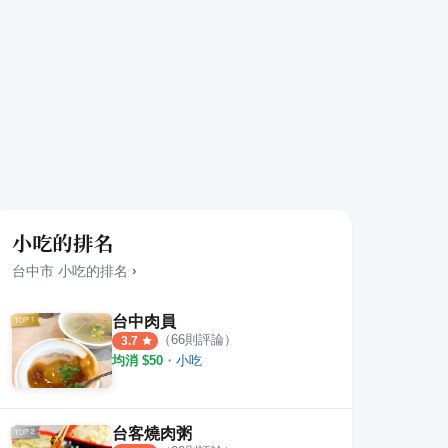
小吃的排名
台中市
小吃
的排名
›
台中肉員
（
66
則評論）
3.7
均消 $
50
・
小吃
台客燒肉粥