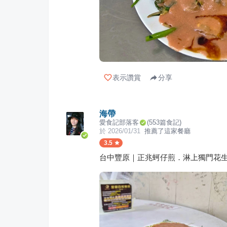
表示讚賞
分享
海帶
愛食記部落客
(
553
篇食記)
於
2026/01/31
推薦了這家餐廳
3.5
台中豐原｜正兆蚵仔煎．淋上獨門花