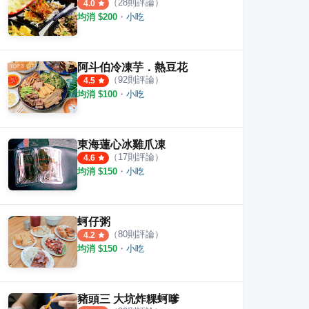
（
28
則評論）
4.0
均消 $
200
・
小吃
阿斗伯冷凍芋．熱豆花
（
92
則評論）
4.5
均消 $
100
・
小吃
東海蓮心冰雞爪凍
（
17
則評論）
4.6
均消 $
150
・
小吃
蚵仔粥
（
80
則評論）
4.2
均消 $
150
・
小吃
豬頭三 大坑炸粿蚵嗲
臭豆腐 蚵仔煎
哩賀家 脆皮蚵仔煎 赤肉羹 滷肉飯
廟東