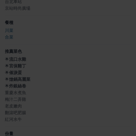
台北車站
京站時尚廣場
餐種
川菜
合菜
推薦菜色
🌟
流口水雞
🌟
宮保雞丁
🌟
催淚蛋
🌟
熗鍋高麗菜
🌟
炸銀絲卷
重慶水煮魚
梅汁二弄雞
老皮嫩肉
翻滾吧肥腸
紅河水牛
份量