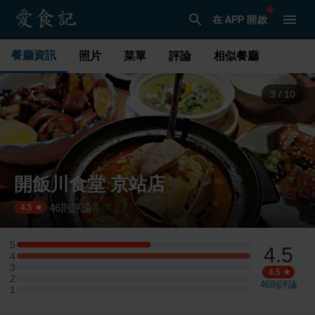
在 APP 開啟
餐廳資訊
照片
菜單
評論
相似餐廳
3
/
10
開飯川食堂 京站店
46
則評論
·
4.5
5
4.5
5 星：4 則評論
4
4 星：7 則評論
3
3 星：0 則評論
4.5
2
2 星：0 則評論
46
則評論
1
1 星：0 則評論