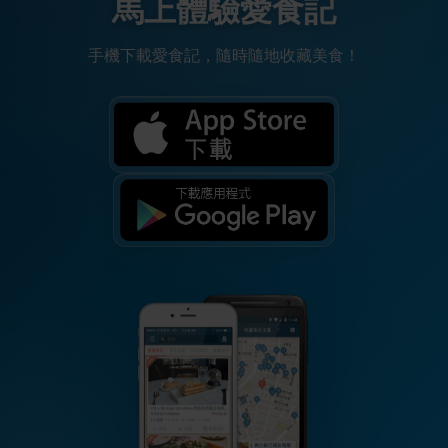
馬上體驗愛食記
手機下載愛食記，隨時隨地收藏美食！