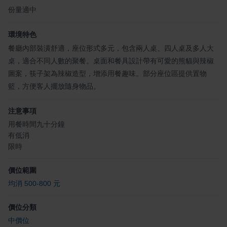
份量適中
環境特色
餐廳內部裝潢舒適，座位形式多元，包含兩人桌、四人桌及多人大
桌，適合不同人數的聚餐。桌面和餐具設計帶有可愛的熊貓與辣椒
圖案，筷子架為辣椒造型，增添用餐趣味。部分座位區提供置物
籃，方便客人擺放隨身物品。
注意事項
用餐時間九十分鐘
有低消
限時
價位範圍
均消 500-800 元
價位分類
中價位