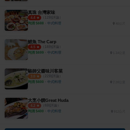
真珠 台灣家味
（
12
則評論）
4.4
均消 $
688
・
中式料理
40公尺
鯉魚 The Carp
（
18
則評論）
4.5
均消 $
699
・
中式料理
1.34公里
駱師父醬味川客菜
（
22
則評論）
3.0
均消 $
600
・
中式料理
2.28公里
大烹小饌Great Huda
（
8
則評論）
4.2
均消 $
400
・
中式料理
912公尺