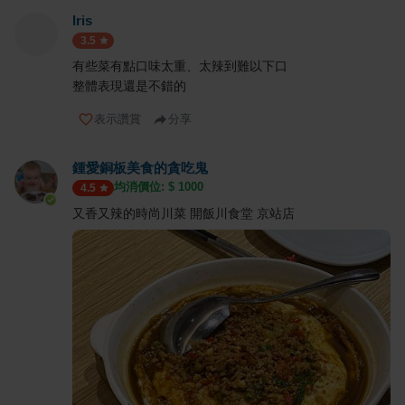
Iris
3.5
有些菜有點口味太重、太辣到難以下口
整體表現還是不錯的
表示讚賞
分享
鍾愛銅板美食的貪吃鬼
均消價位: $
1000
4.5
又香又辣的時尚川菜 開飯川食堂 京站店