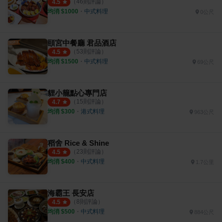
（
46
則評論）
4.5
均消 $
1000
・
中式料理
0公尺
頤宮中餐廳 君品酒店
（
53
則評論）
4.5
均消 $
1500
・
中式料理
69公尺
貍小籠點心專門店
（
15
則評論）
4.7
均消 $
300
・
港式料理
963公尺
稻舍 Rice & Shine
（
23
則評論）
4.5
均消 $
400
・
中式料理
1.7公里
海霸王 長安店
（
8
則評論）
4.5
均消 $
500
・
中式料理
884公尺