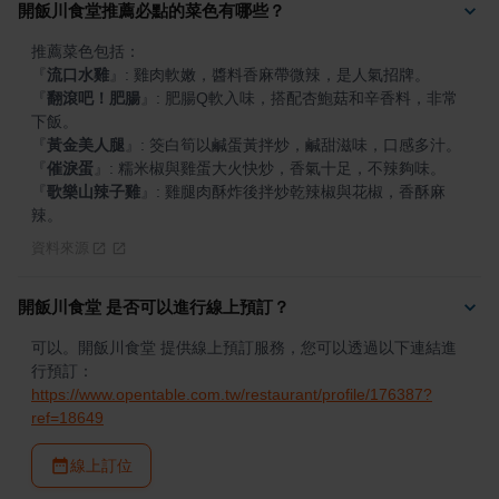
開飯川食堂推薦必點的菜色有哪些？
『
流口水雞
』
『
翻滾吧！肥腸
』
: 肥腸Q軟入味，搭配杏鮑菇和辛香料，非常
『
黃金美人腿
』
『
催淚蛋
』
『
歌樂山辣子雞
』
: 雞腿肉酥炸後拌炒乾辣椒與花椒，香酥麻
辣。
資料來源
開飯川食堂 是否可以進行線上預訂？
可以。開飯川食堂 提供線上預訂服務，您可以透過以下連結進
行預訂：
https://www.opentable.com.tw/restaurant/profile/176387?
ref=18649
線上訂位