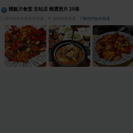
開飯川食堂 京站店
精選照片
20
張
ⓘ
照片由合作部落客拍攝，AI 協助篩選精選
·
了解我們如何精選