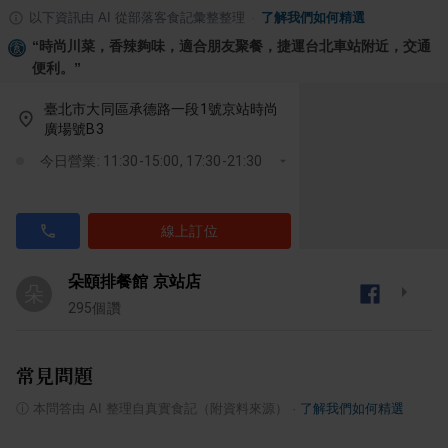
以下資訊由 AI 從部落客食記彙整整理
·
了解我們如何精選
“
時尚川菜，香辣夠味，適合朋友聚餐，捷運台北車站附近，交通
便利。
”
臺北市大同區承德路一段1號京站時尚
廣場號B3
今日營業: 11:30-15:00, 17:30-21:30
線上訂位
朵頤排餐館 京站店
朵
295
個讚
常見問題
ⓘ
本問答由 AI 整理自真實食記（附資料來源）
·
了解我們如何精選