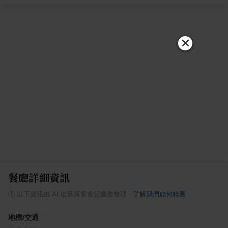
餐廳詳細資訊
ⓘ
以下資訊由 AI 從部落客食記彙整整理
·
了解我們如何精選
地標/交通