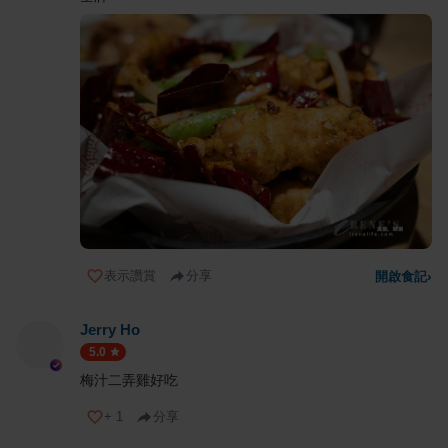
表示讚賞
分享
開啟食記
›
Jerry Ho
5.0
梅汁二弄雞好吃
+
1
分享