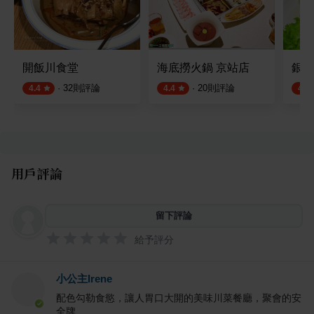
開飯川食堂
海底撈火鍋 京站店
銀翼
·
32
則評論
·
20
則評論
4.4
4.4
4.8
用戶評論
留下評論
給予評分
小公主Irene
配色勾勒食慾，讓人胃口大開的美味川菜餐廳，聚會的安
全牌