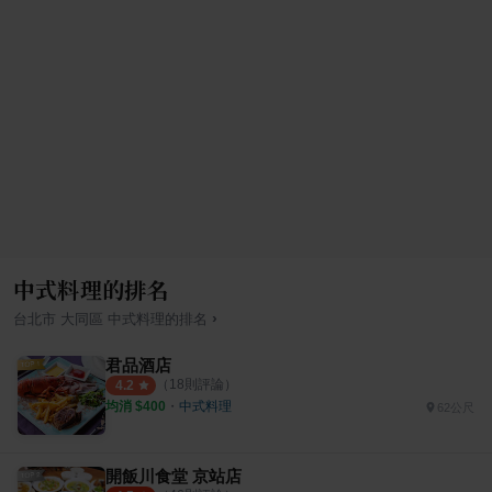
中式料理的排名
›
台北市
大同區
中式料理
的排名
君品酒店
（
18
則評論）
4.2
均消 $
400
・
中式料理
62公尺
開飯川食堂 京站店