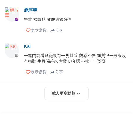
施淳華
牛舌 松阪豬 雞腿肉很好ㄘ
表示讚賞
分享
Kai
一進門就看到籠裏有一隻🐰🐰 觀感不佳 肉質很一般般沒
有精豔 生啤喝起來也蠻淡的 嗯~~就⋯⋯👋👋
表示讚賞
分享
載入更多動態