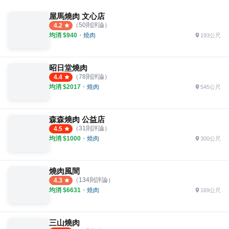
屋馬燒肉 文心店
（
50
則評論）
4.2
均消 $
940
・
燒肉
193公尺
昭日堂燒肉
（
78
則評論）
4.4
均消 $
2017
・
燒肉
545公尺
森森燒肉 公益店
（
31
則評論）
4.5
均消 $
1000
・
燒肉
300公尺
燒肉風間
（
134
則評論）
4.3
均消 $
6631
・
燒肉
169公尺
三山燒肉