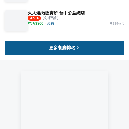
火火燒肉販賣所 台中公益總店
（
9
則評論）
4.5
均消 $
800
・
燒肉
365公尺
更多餐廳排名