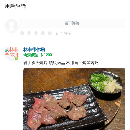
用戶評論
留下評論
給予評分
林非帶你飛
均消價位: $
1200
岩手炭火燒烤 頂級肉品 不用自己烤等著吃