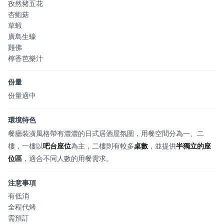
孜然豬五花
杏鮑菇
草蝦
廣島生蠔
雞佛
檸香芭樂汁
份量
份量適中
環境特色
餐廳裝潢風格帶有濃濃的日式居酒屋氛圍，用餐空間分為一、二
樓，一樓以
吧台座位
為主，二樓則有較多
桌數
，並提供
半獨立的座
位區
，適合不同人數的用餐需求。
注意事項
有低消
全程代烤
需預訂