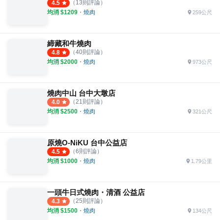
（
13
則評論）
4.5
均消 $
1209
・
燒肉
259公尺
締藏和牛燒肉
（
40
則評論）
4.8
均消 $
2000
・
燒肉
973公尺
燒肉中山 台中大墩店
（
21
則評論）
4.0
均消 $
2500
・
燒肉
321公尺
原燒O-NiKU 台中公益店
（
6
則評論）
4.5
均消 $
1000
・
燒肉
1.79公里
一頭牛日式燒肉・清酒 公益店
（
25
則評論）
4.3
均消 $
1500
・
燒肉
134公尺