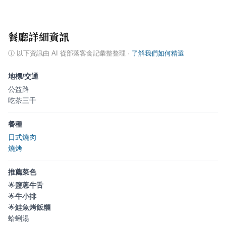
餐廳詳細資訊
ⓘ
以下資訊由 AI 從部落客食記彙整整理
·
了解我們如何精選
地標/交通
公益路
吃茶三千
餐種
日式燒肉
燒烤
推薦菜色
🌟
鹽蔥牛舌
🌟
牛小排
🌟
鮭魚烤飯糰
蛤蜊湯