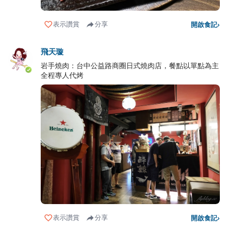
表示讚賞
分享
開啟食記
›
飛天璇
岩手燒肉：台中公益路商圈日式燒肉店，餐點以單點為主
全程專人代烤
表示讚賞
分享
開啟食記
›