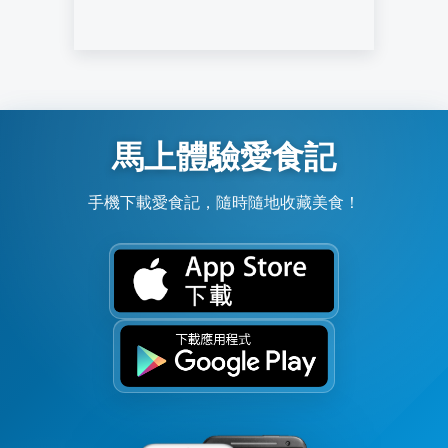
馬上體驗愛食記
手機下載愛食記，隨時隨地收藏美食！