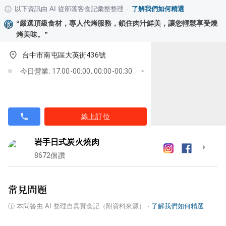
以下資訊由 AI 從部落客食記彙整整理
·
了解我們如何精選
“
嚴選頂級食材，專人代烤服務，鎖住肉汁鮮美，讓您輕鬆享受燒
烤美味。
”
台中市南屯區大英街436號
今日營業: 17:00-00:00, 00:00-00:30
線上訂位
岩手日式炭火燒肉
8672
個讚
常見問題
ⓘ
本問答由 AI 整理自真實食記（附資料來源）
·
了解我們如何精選