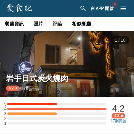
在 APP 開啟
餐廳資訊
照片
評論
相似餐廳
1
/
10
岩手日式炭火燒肉
17
則評論
·
4.2
5
4.2
5 星：1 則評論
4
4 星：2 則評論
3
3 星：1 則評論
4.2
2
2 星：0 則評論
17
則評論
1
1 星：0 則評論