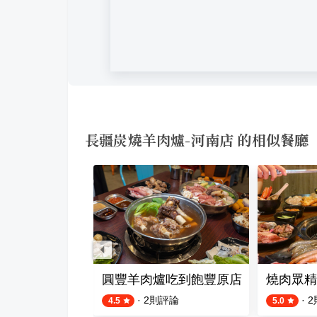
長疆炭燒羊肉爐-河南店 的相似餐廳
南屯益豐帝王店
圓豐羊肉爐吃到飽豐原店
燒肉眾精
評論
·
2
則評論
·
2
4.5
5.0