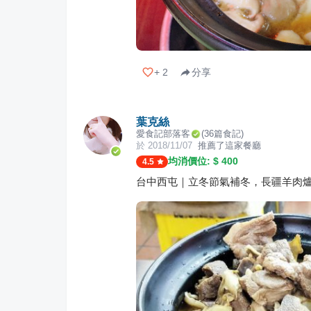
+
2
分享
葉克絲
愛食記部落客
(
36
篇食記)
於
2018/11/07
推薦了這家餐廳
均消價位: $
400
4.5
台中西屯｜立冬節氣補冬，長疆羊肉