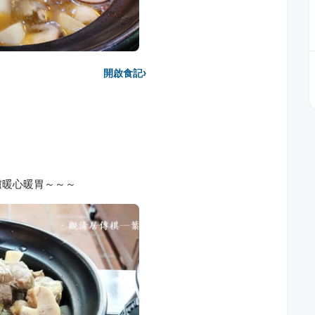
›
開啟食記
爐暖心暖胃～～～