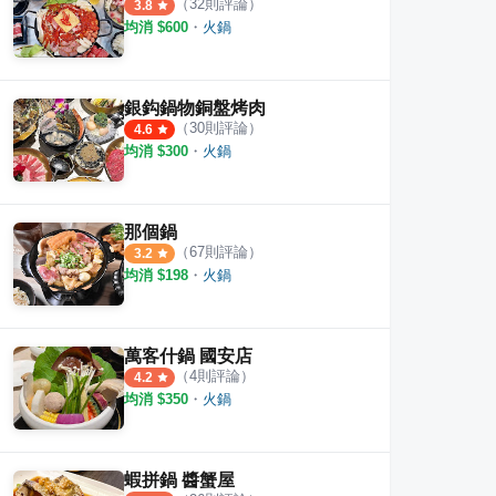
（
32
則評論）
3.8
均消 $
600
・
火鍋
銀鈎鍋物銅盤烤肉
（
30
則評論）
4.6
均消 $
300
・
火鍋
那個鍋
（
67
則評論）
3.2
均消 $
198
・
火鍋
萬客什鍋 國安店
（
4
則評論）
4.2
均消 $
350
・
火鍋
蝦拼鍋 醬蟹屋