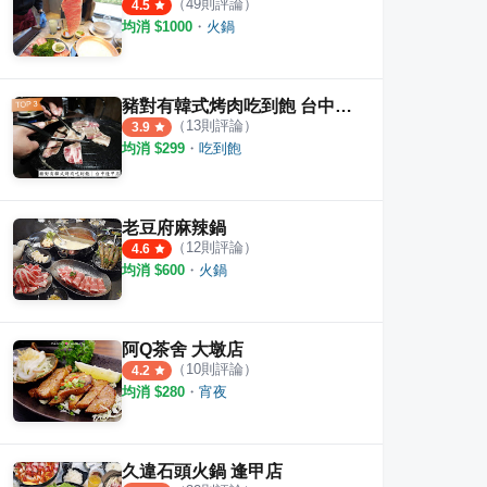
（
49
則評論）
4.5
均消 $
1000
・
火鍋
豬對有韓式烤肉吃到飽 台中逢甲店
（
13
則評論）
3.9
均消 $
299
・
吃到飽
老豆府麻辣鍋
（
12
則評論）
4.6
均消 $
600
・
火鍋
阿Q茶舍 大墩店
（
10
則評論）
4.2
均消 $
280
・
宵夜
久違石頭火鍋 逢甲店