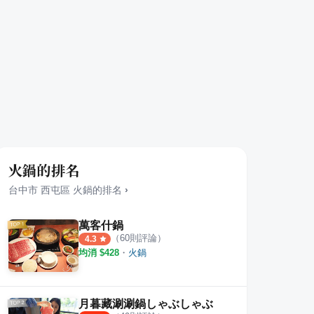
火鍋的排名
台中市
西屯區
火鍋
的排名
›
萬客什鍋
（
60
則評論）
4.3
均消 $
428
・
火鍋
現宰羊肉爐
岡山羊肉
鈺鳳
·
4
則評論
·
8
則評論
4
則評
5.0
月暮藏涮涮鍋しゃぶしゃぶ