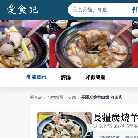
餐廳資訊
評論
相似餐廳
愛食記
›
台中
精選
›
火鍋
›
長疆炭燒羊肉爐-河南店
長疆炭燒羊
以下資訊由 AI 從部