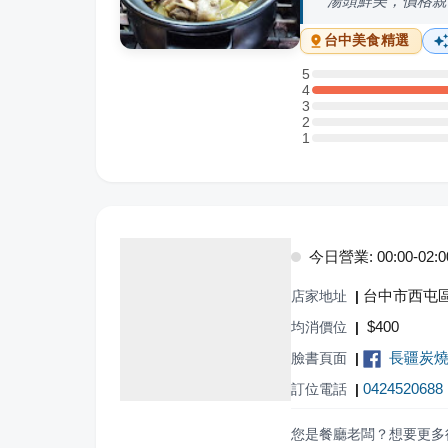
湯頭鮮美，價格親
台中
美食精選
5
5 星：0 則評論
4
4 星：1 則評論
3
3 星：0 則評論
2
2 星：0 則評論
1
1 星：0 則評論
今日營業: 00:00-02:00,
台中市西屯區
店家地址
|
$
400
均消價位
|
長疆炭燒
臉書頁面
|
0424520688
訂位電話
|
您是餐廳老闆？想要更多