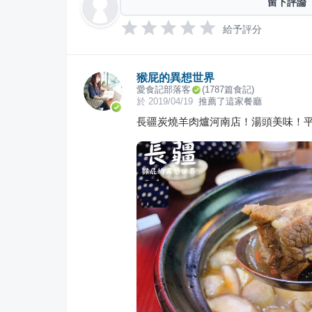
留下評論
給予評分
猴屁的異想世界
愛食記部落客
(
1787
篇食記)
於
2019/04/19
推薦了這家餐廳
長疆炭燒羊肉爐河南店！湯頭美味！