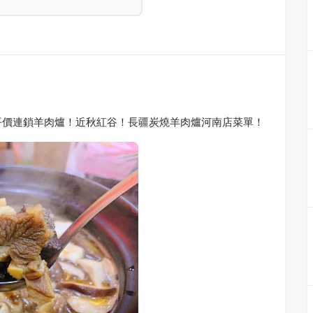
平價連鎖羊肉爐！近秋紅谷！長疆炭燒羊肉爐河南店菜單！