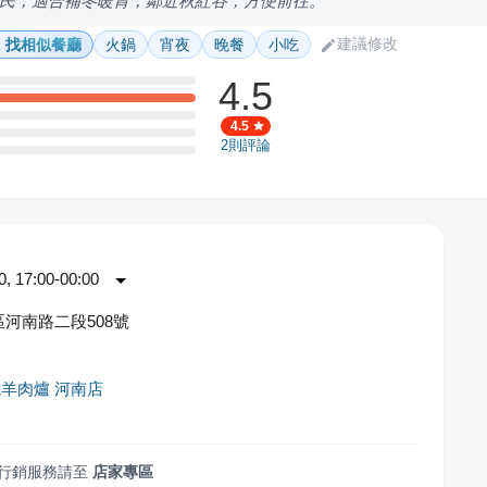
民，適合補冬暖胃，鄰近秋紅谷，方便前往。
建議修改
找相似餐廳
火鍋
宵夜
晚餐
小吃
4.5
4.5
2
則評論
 17:00-00:00
河南路二段508號
羊肉爐 河南店
行銷服務請至
店家專區