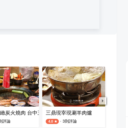
緻炭火燒肉 台中三民西店
三鼎現宰現涮羊肉爐
日日發
則評論
·
3
則評論
4.0
5.0