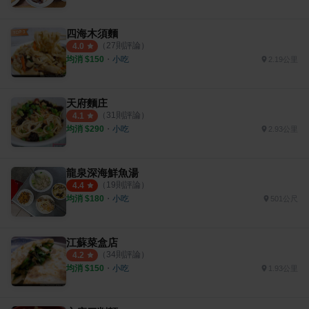
四海木須麵
（
27
則評論）
4.0
均消 $
150
・
小吃
2.19公里
天府麵庄
（
31
則評論）
4.1
均消 $
290
・
小吃
2.93公里
龍泉深海鮮魚湯
（
19
則評論）
4.4
均消 $
180
・
小吃
501公尺
江蘇菜盒店
（
34
則評論）
4.2
均消 $
150
・
小吃
1.93公里