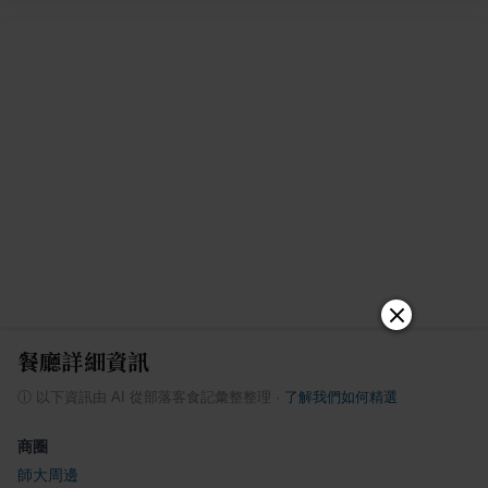
餐廳詳細資訊
ⓘ
以下資訊由 AI 從部落客食記彙整整理
·
了解我們如何精選
商圈
師大周邊