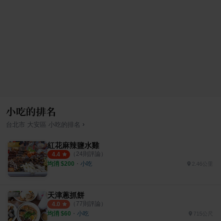
小吃的排名
›
台北市
大安區
小吃
的排名
紅花麻辣鹽水雞
（
24
則評論）
4.4
均消 $
200
・
小吃
2.46公里
天津蔥抓餅
（
77
則評論）
4.0
均消 $
60
・
小吃
715公尺