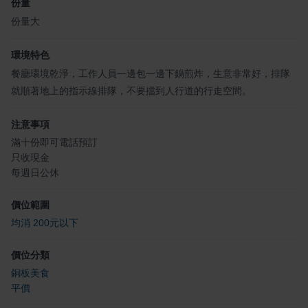
份量
份量大
環境特色
餐廳環境乾淨，工作人員一邊包一邊下鍋煎炸，生意非常好，排隊
就順著地上的指示線排隊，不要擋到人行道的行走空間。
注意事項
滿十份即可電話預訂
只收現金
每週日公休
價位範圍
均消 200元以下
價位分類
銅板美食
平價