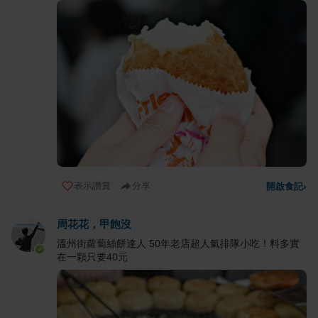
表示讚賞
分享
開啟食記
›
周花花，甲飽沒
溫州街蘿蔔絲餅達人 50年老店超人氣排隊小吃！料多實
在一顆只要40元