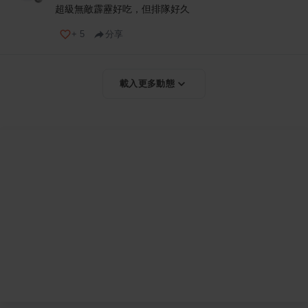
超級無敵霹靂好吃，但排隊好久
+
5
分享
載入更多動態