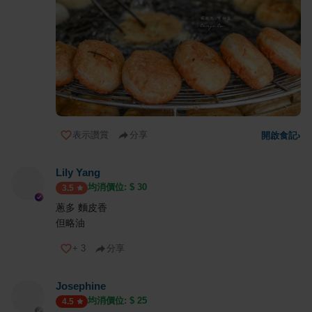
表示讚賞
分享
開啟食記
›
Lily Yang
均消價位: $
30
3.5
蔥多 麵皮香
但略油
+
3
分享
Josephine
均消價位: $
25
4.5