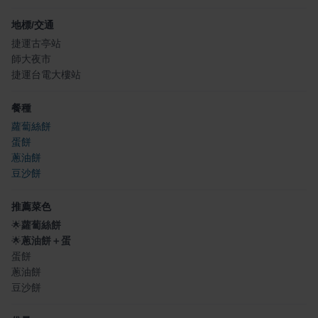
地標/交通
捷運古亭站
師大夜市
捷運台電大樓站
餐種
蘿蔔絲餅
蛋餅
蔥油餅
豆沙餅
推薦菜色
🌟
蘿蔔絲餅
🌟
蔥油餅＋蛋
蛋餅
蔥油餅
豆沙餅