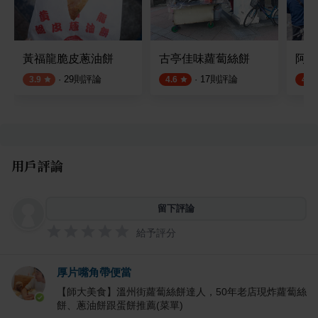
黃福龍脆皮蔥油餅
古亭佳味蘿蔔絲餅
阿輝
·
29
則評論
·
17
則評論
3.9
4.6
4.5
用戶評論
留下評論
給予評分
厚片嘴角帶便當
【師大美食】溫州街蘿蔔絲餅達人，50年老店現炸蘿蔔絲
餅、蔥油餅跟蛋餅推薦(菜單)