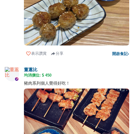
表示讚賞
分享
開啟食記
›
董蕙比
均消價位: $
450
豬肉系列個人覺得好吃！