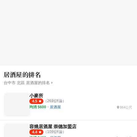
居酒屋的排名
›
台中市
北區
居酒屋
的排名
小麥所
（
26
則評論）
4.5
均消 $
600
・
居酒屋
864公尺
容燒居酒屋 崇德加盟店
（
10
則評論）
4.4