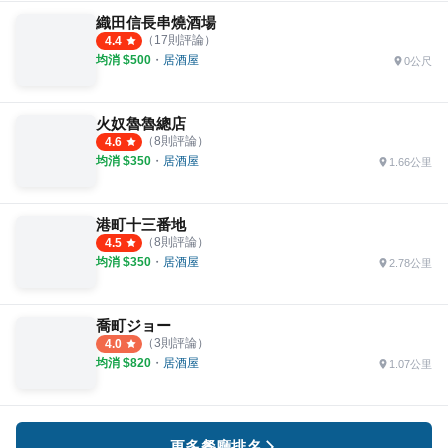
織田信長串燒酒場
（
17
則評論）
4.4
均消 $
500
・
居酒屋
0公尺
火奴魯魯總店
（
8
則評論）
4.6
均消 $
350
・
居酒屋
1.66公里
港町十三番地
（
8
則評論）
4.5
均消 $
350
・
居酒屋
2.78公里
喬町ジョー
（
3
則評論）
4.0
均消 $
820
・
居酒屋
1.07公里
更多餐廳排名