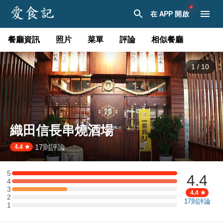
在 APP 開啟
餐廳資訊
照片
菜單
評論
相似餐廳
1
/
10
織田信長串燒酒場
17
則評論
·
4.4
5
4.4
5 星：3 則評論
4
4 星：3 則評論
3
3 星：1 則評論
4.4
2
2 星：0 則評論
17
則評論
1
1 星：0 則評論