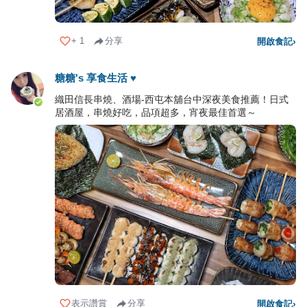
+
1
分享
開啟食記
›
糖糖's 享食生活 ♥
織田信長串燒、酒場-西屯本舖台中深夜美食推薦！日式
居酒屋，串燒好吃，品項超多，宵夜最佳首選～
表示讚賞
分享
開啟食記
›