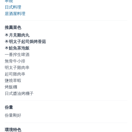
串燒
日式料理
居酒屋料理
推薦菜色
🌟
月見雞肉丸
🌟
明太子起司焗烤香菇
🌟
鮭魚茶泡飯
一番搾生啤酒
無骨牛小排
明太子雞肉串
起司雞肉串
鹽燒草蝦
烤飯糰
日式醬油烤糰子
份量
份量剛好
環境特色