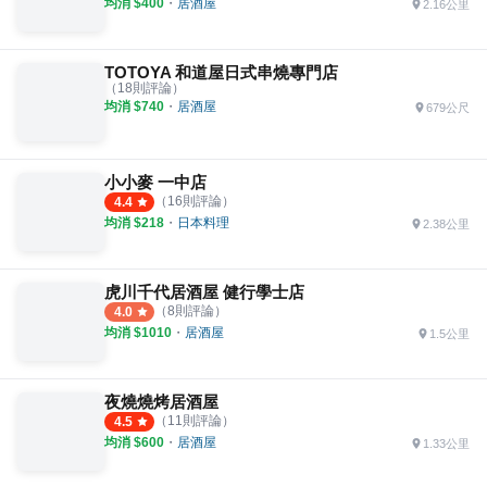
均消 $
400
・
居酒屋
2.16公里
TOTOYA 和道屋日式串燒專門店
（
18
則評論）
均消 $
740
・
居酒屋
679公尺
小小麥 一中店
（
16
則評論）
4.4
均消 $
218
・
日本料理
2.38公里
虎川千代居酒屋 健行學士店
（
8
則評論）
4.0
均消 $
1010
・
居酒屋
1.5公里
夜燒燒烤居酒屋
（
11
則評論）
4.5
均消 $
600
・
居酒屋
1.33公里