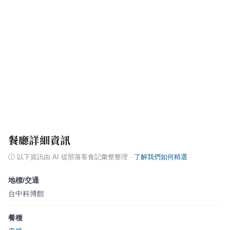
餐廳詳細資訊
ⓘ
以下資訊由 AI 從部落客食記彙整整理
·
了解我們如何精選
地標/交通
台中科博館
餐種