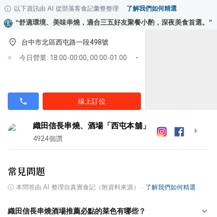
以下資訊由 AI 從部落客食記彙整整理
·
了解我們如何精選
“
舒適環境、美味串燒，適合三五好友聚餐小酌，深夜美食首選。
”
台中市北區西屯路一段498號
今日營業: 18:00-00:00, 00:00-01:00
線上訂位
織田信長串燒、酒場「西屯本舖」
4924
個讚
常見問題
ⓘ
本問答由 AI 整理自真實食記（附資料來源）
·
了解我們如何精選
織田信長串燒酒場推薦必點的菜色有哪些？