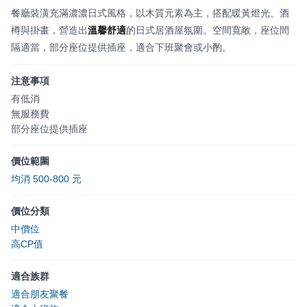
餐廳裝潢充滿濃濃日式風格，以木質元素為主，搭配暖黃燈光、酒
樽與掛畫，營造出
溫馨舒適
的日式居酒屋氛圍。空間寬敞，座位間
隔適當，部分座位提供插座，適合下班聚會或小酌。
注意事項
有低消
無服務費
部分座位提供插座
價位範圍
均消 500-800 元
價位分類
中價位
高CP值
適合族群
適合朋友聚餐