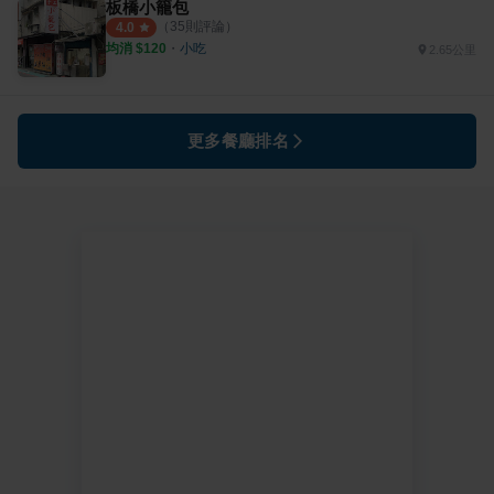
板橋小籠包
（
35
則評論）
4.0
均消 $
120
・
小吃
2.65公里
更多餐廳排名