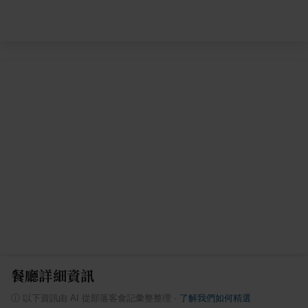
餐廳詳細資訊
ⓘ
以下資訊由 AI 從部落客食記彙整整理
·
了解我們如何精選