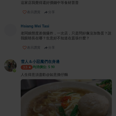
這家店我覺得還好價錢中等食材普普
表示讚賞
分享
Hsiang Mei Tasi
老闆娘態度差個爆炸，一次店，只是問好像沒加魯蛋？說
我眼睛長在哪？生意好不知道在囂張什麼？
表示讚賞
分享
雪人＆小惡魔們在身邊
均消價位: $
90
3.5
人生得意須盡歡@如意擔仔麵