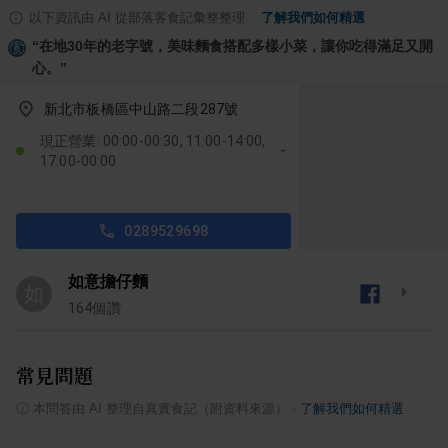
以下資訊由 AI 從部落客食記彙整整理
·
了解我們如何精選
“
在地30年的老字號，美味麵食搭配多樣小菜，讓你吃得滿足又開
心。
”
新北市板橋區中山路二段287號
現正營業: 00:00-00:30, 11:00-14:00,
17:00-00:00
0289529698
如意擔仔麵
如
164
個讚
常見問題
ⓘ
本問答由 AI 整理自真實食記（附資料來源）
·
了解我們如何精選