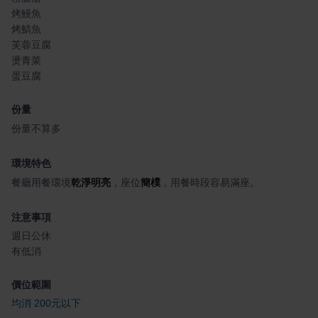
烤鰻魚
烤鯖魚
芙蓉豆腐
燙青菜
蛋豆腐
份量
份量不算多
環境特色
餐廳用餐環境
乾淨明亮
，座位
簡樸
，用餐時段容易滿座。
注意事項
週日公休
有低消
價位範圍
均消 200元以下