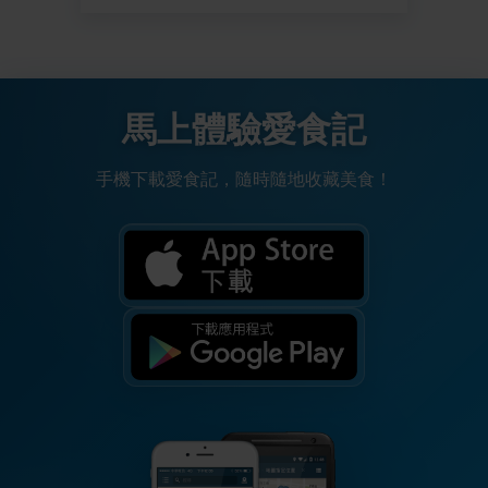
馬上體驗愛食記
手機下載愛食記，隨時隨地收藏美食！