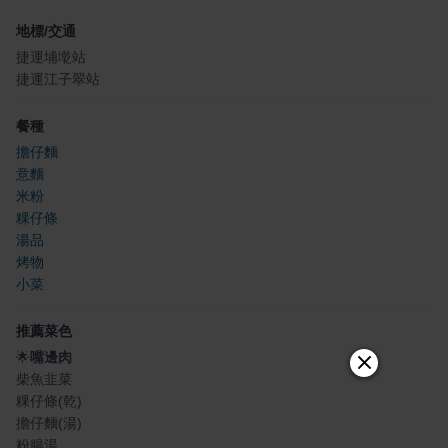
地標/交通
捷運埔墘站
捷運江子翠站
餐種
擔仔麵
意麵
米粉
粿仔條
湯品
烤物
小菜
推薦菜色
🌟
嘴邊肉
柴魚韭菜
粿仔條(乾)
擔仔麵(湯)
粉腸湯