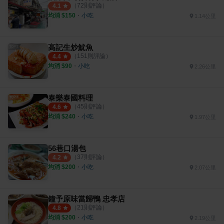
（
72
則評論）
4.1
均消 $
150
・
小吃
1.14公里
高記生炒魷魚
（
151
則評論）
4.4
均消 $
90
・
小吃
2.26公里
泰樂泰國料理
（
45
則評論）
4.6
均消 $
240
・
小吃
1.97公里
56巷口湯包
（
37
則評論）
4.2
均消 $
200
・
小吃
2.07公里
鐘予原味當歸鴨 忠孝店
（
21
則評論）
4.8
均消 $
200
・
小吃
2.19公里