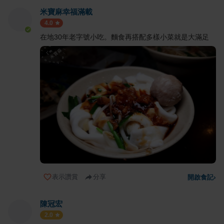
米寶麻幸福滿載
4.0
在地30年老字號小吃。麵食再搭配多樣小菜就是大滿足
表示讚賞
分享
開啟食記
›
陳冠宏
2.0