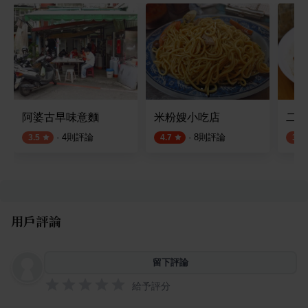
阿婆古早味意麵
米粉嫂小吃店
二姐
·
4
則評論
·
8
則評論
3.5
4.7
3.7
用戶評論
留下評論
給予評分