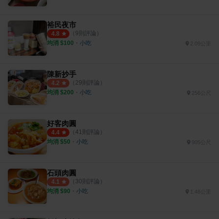
裕民夜市
（
9
則評論）
4.8
均消 $
100
・
小吃
2.09公里
陳新抄手
（
29
則評論）
4.2
均消 $
200
・
小吃
256公尺
好客肉圓
（
41
則評論）
4.4
均消 $
50
・
小吃
905公尺
石頭肉圓
（
30
則評論）
4.1
均消 $
90
・
小吃
1.48公里