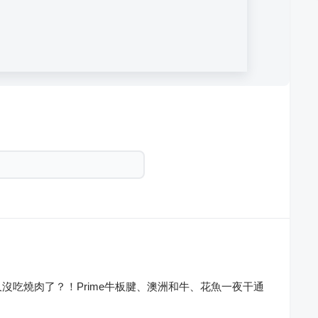
沒吃燒肉了？！Prime牛板腱、澳洲和牛、花魚一夜干通