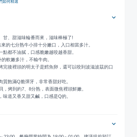
們如何精選
，烤完後裡頭的明太子是鱈魚卵，還可以咬到波滋波茲的口
絲，味道又香又甜又鹹，口感是Q的。
23:00。餐廳營業時間為 18:00～01:00，建議提前預訂。