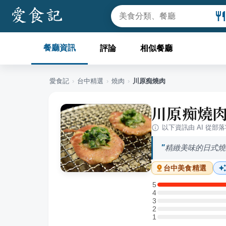
餐廳資訊
評論
相似餐廳
愛食記
›
台中
精選
›
燒肉
›
川原痴燒肉
川原痴燒
以下資訊由 AI 從部
精緻美味的日式燒
台中
美食精選
5
5 星：1 則評論
4
4 星：0 則評論
3
3 星：0 則評論
2
2 星：0 則評論
1
1 星：0 則評論