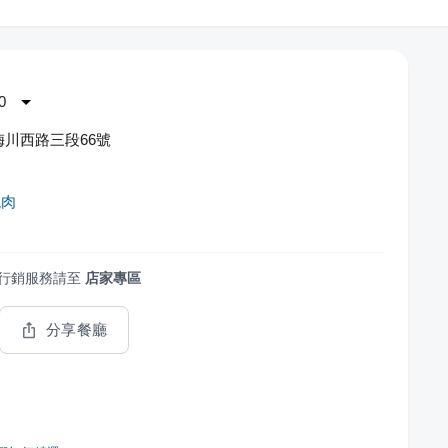
0
川西路三段66號
燒肉
行銷服務請至
店家專區
分享餐廳