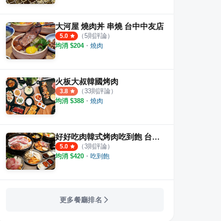
大河屋 燒肉丼 串燒 台中中友店
（
5
則評論）
5.0
均消 $
204
・
燒肉
火板大叔韓國烤肉
牛燒肉放題 崇德店
森森燒肉 公益店
哼！
（
33
則評論）
3.8
·
11
則評論
均消 $
388
・
燒肉
·
31
則評論
4.5
4.4
好好吃肉韓式烤肉吃到飽 台中一中店
（
3
則評論）
5.0
均消 $
420
・
吃到飽
更多餐廳排名