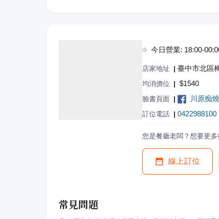
今日營業: 18:00-00:0
臺中市北區梅
店家地址
|
$
1540
均消價位
|
川原痴
臉書頁面
|
0422988100
訂位電話
|
您是餐廳老闆？想要更多
線上訂位
常見問題