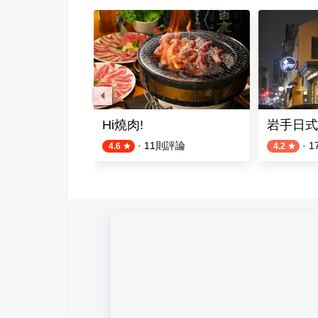
炭火燒肉
Hi燒肉!
岩手日式
則評論
·
11
則評論
·
1
4.6
4.2