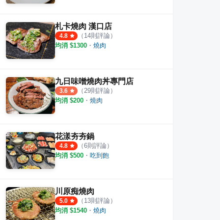
札卡燒肉 漢口店
（
14
則評論）
4.8
均消 $
1300
・
燒肉
九日味噌燒肉丼專門店
（
29
則評論）
3.6
均消 $
200
・
燒肉
花漾夯夯鍋
（
6
則評論）
4.8
均消 $
500
・
吃到飽
川原痴燒肉
（
13
則評論）
5.0
均消 $
1540
・
燒肉