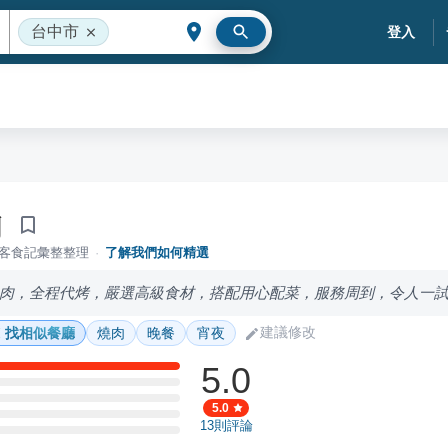
台中市
登入
肉
落客食記彙整整理
·
了解我們如何精選
肉，全程代烤，嚴選高級食材，搭配用心配菜，服務周到，令人一
建議修改
找相似餐廳
燒肉
晚餐
宵夜
5.0
5.0
13
則評論