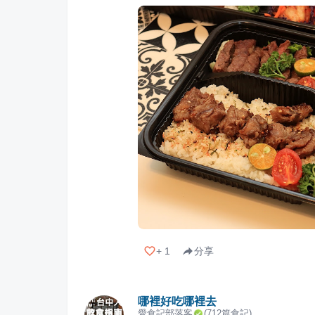
+
1
分享
哪裡好吃哪裡去
愛食記部落客
(
712
篇食記)