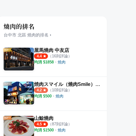
燒肉的排名
台中市
北區
燒肉
的排名
›
屋馬燒肉 中友店
（
16
則評論）
4.4
均消 $
1858
・
燒肉
焼肉スマイル（燒肉Smile）台中一中店
（
10
則評論）
4.2
均消 $
500
・
燒肉
山鯨燒肉
（
87
則評論）
4.5
均消 $
1500
・
燒肉