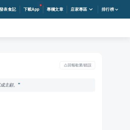
發表食記
下載App
專欄文章
店家專區
排行榜
回報歇業/錯誤
試成主顧。